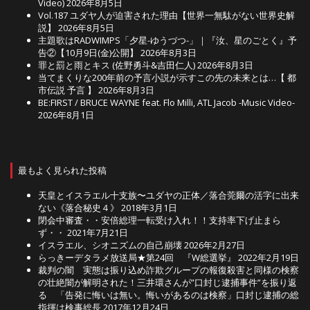
Video)
2026年8月5日
Vol.187 ユダヤ人が迫害された理由【世界一無駄がない世界史解
説】
2026年8月5日
主題歌はRADWIMPS「夕星-ゆうづつ-」｜『汝、星のごとく』予
告②【10月9日(金)公開】
2026年8月3日
罪と罰と雨とキス (佐野勇斗&吉田仁人)
2026年8月3日
当てまくりな200年前の予言小説が示すこの先の未来とは…【 都
市伝説 予言 】
2026年8月3日
BE:FIRST / BRUCE WAYNE feat. Flo Milli, ATL Jacob -Music Video-
2026年8月1日
最もよく見られた投稿
天皇とイスラエル十支族〜ユダヤの正体／落合莞爾の活字に出来
ない《落合秘史４》
2018年3月1日
閉会中審査・・安倍総理一転受け入れ！！支持率下げ止まら
ず・・
2021年7月21日
イスラエル、シオニズムの自己崩壊
2026年2月27日
らっきーデタラメ放送局★第24回 『W総選挙』
2022年2月19日
裁判の闇 実態は振り込め詐欺グループの報復殺害と同様の検察
の壮絶闇が解明された！三井環さんが”口封じ逮捕事件”を振り返
る 「告発に悔いは無い。悔いがあるのは検察」口封じ逮捕の総
指揮は検事総長
2017年12月24日