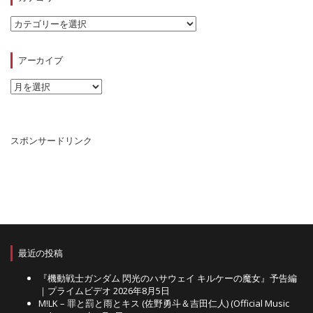
カ
テ
ゴ
リ
アーカイブ
ー
ア
ー
カ
イ
ブ
スポンサードリンク
最近の投稿
『機動戦士ガンダム 閃光のハサウェイ キルケーの魔女』予告編
｜プライムビデオ
2026年8月5日
M!LK – 罪と罰と雨とキス (佐野勇斗＆吉田仁人) (Official Music