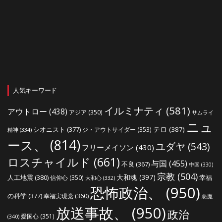
人気キーワード
イルミナティ
(581)
アウトロー
(438)
アジア
(350)
サムライ
ニュ
シオニスト
(377)
テロ
(387)
ジ・アウトサイダー
(353)
精神
(334)
ース、
(814)
ユダヤ
(543)
フリーメイソン
(430)
ロスチャイルド
(661)
与国
(455)
不良
(367)
中国
(330)
宗教
(504)
大和魂
(397)
人工地震
(380)
幸福
信仰心
(350)
大和心
(332)
恐怖政治、
(950)
の科学
(377)
幸福実現党
(360)
悪魔
放送事故、
(950)
政治
愛国心
(351)
(340)