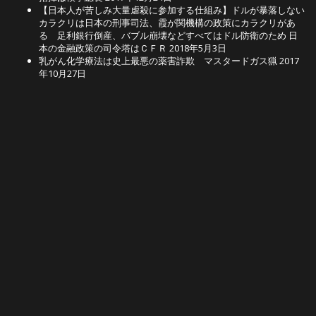
【日本人が苦しみ大量虐殺に参加する仕組み】ドルが暴落しない
カラクリは日本の刑事司法、霞が関機構の政策にカラクリがあ
る 足利銀行倒産、バブル崩壊などすべてはドル防衛のため 日
本の金融政策の司令塔はＣＦＲ
2018年5月3日
乳がん化学療法は史上最悪の薬害詐欺 マスタードガス猟
2017
年10月27日