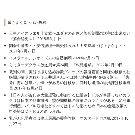
最もよく見られた投稿
天皇とイスラエル十支族〜ユダヤの正体／落合莞爾の活字に出来ない
《落合秘史４》
2018年3月1日
閉会中審査・・安倍総理一転受け入れ！！支持率下げ止まらず・・
2021年7月21日
イスラエル、シオニズムの自己崩壊
2026年2月27日
らっきーデタラメ放送局★第24回 『W総選挙』
2022年2月19日
裁判の闇 実態は振り込め詐欺グループの報復殺害と同様の検察の壮
絶闇が解明された！三井環さんが”口封じ逮捕事件”を振り返る 「告
発に悔いは無い。悔いがあるのは検察」口封じ逮捕の総指揮は検事総
長
2017年12月24日
【日本人が苦しみ大量虐殺に参加する仕組み】ドルが暴落しないカラ
クリは日本の刑事司法、霞が関機構の政策にカラクリがある 足利銀
行倒産、バブル崩壊などすべてはドル防衛のため 日本の金融政策の
司令塔はＣＦＲ
2018年5月3日
乳がん化学療法は史上最悪の薬害詐欺 マスタードガス猟
2017年10
月27日