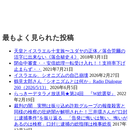
最もよく見られた投稿
天皇とイスラエル十支族〜ユダヤの正体／落合莞爾の
活字に出来ない《落合秘史４》
2018年3月1日
閉会中審査・・安倍総理一転受け入れ！！支持率下げ
止まらず・・
2021年7月21日
イスラエル、シオニズムの自己崩壊
2026年2月27日
鶴見太郎さん「シオニズムとは何か」Radio Dialogue
260（2026/5/13）
2026年6月5日
らっきーデタラメ放送局★第24回 『W総選挙』
2022
年2月19日
裁判の闇 実態は振り込め詐欺グループの報復殺害と
同様の検察の壮絶闇が解明された！三井環さんが”口封
じ逮捕事件”を振り返る 「告発に悔いは無い。悔いが
あるのは検察」口封じ逮捕の総指揮は検事総長
2017年