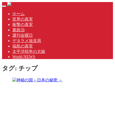
Skip
Toggle
to
navigation
content
ホーム
世界の真実
衝撃の真実
裏政治
週刊金曜日
デタラメ放送局
福島の真実
太平洋戦争の大嘘
World NEWS
タグ:
チップ