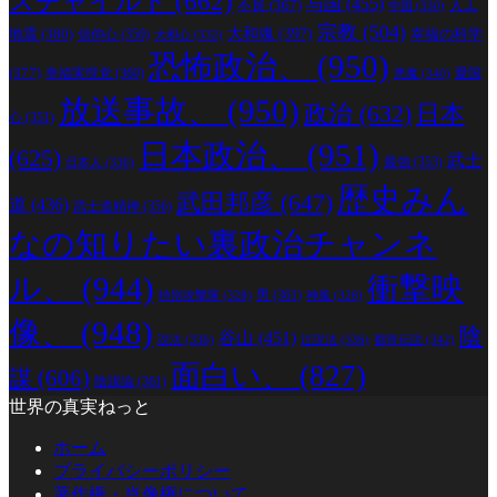
スチャイルド
(662)
与国
(455)
人工
不良
(367)
中国
(330)
宗教
(504)
地震
(380)
大和魂
(397)
幸福の科学
信仰心
(350)
大和心
(332)
恐怖政治、
(950)
(377)
幸福実現党
(360)
愛国
悪魔
(340)
放送事故、
(950)
政治
(632)
日本
心
(351)
日本政治、
(951)
(625)
武士
最強
(353)
日本人
(336)
歴史みん
武田邦彦
(647)
道
(436)
武士道精神
(356)
なの知りたい裏政治チャンネ
ル、
(944)
衝撃映
男
(361)
特別攻撃隊
(328)
神風
(328)
像、
(948)
陰
谷山
(451)
説法
(336)
辻説法
(336)
都市伝説
(342)
面白い、
(827)
謀
(606)
陰謀論
(361)
世界の真実ねっと
ホーム
プライバシーポリシー
著作権・肖像権について