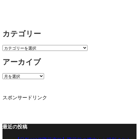
カテゴリー
カ
テ
アーカイブ
ゴ
リ
ー
ア
ー
カ
イ
スポンサードリンク
ブ
最近の投稿