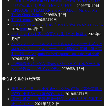
【日航123便墜落事故】墜落前の機内から撮影された
『謎の写真』を考察【ゆっくり解説】
2026年8月9日
[EPISODE] &TEAM KR 2nd Mini Album ‘Mark on Me’
Trailer Shoot Behind
2026年8月9日
Time is money
2026年8月9日
כך בכיר חמאס משתמש בתחקיר “הארץ” כדי להכחיש את הטבח
בנובה
2026年8月9日
ロスチャイルド家～迫害から生まれた物語～
2026年8
月9日
ベンジャミン・フルフォードさんのジャーナリズムは
本物である！ イルミナティの補助霊の意図、謎の言
動に関してBenjamin Fulford’s journalism is the real deal!
2026年8月9日
『機動戦士ガンダム 閃光のハサウェイ キルケーの魔
女』予告編｜プライムビデオ
2026年8月5日
最もよく見られた投稿
天皇とイスラエル十支族〜ユダヤの正体／落合莞爾の
活字に出来ない《落合秘史４》
2018年3月1日
閉会中審査・・安倍総理一転受け入れ！！支持率下げ
止まらず・・
2021年7月21日