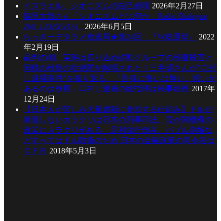
イスラエル、シオニズムの自己崩壊
2026年2月27日
鶴見太郎さん「シオニズムとは何か」Radio Dialogue
260（2026/5/13）
2026年6月5日
らっきーデタラメ放送局★第24回 『W総選挙』
2022
年2月19日
裁判の闇 実態は振り込め詐欺グループの報復殺害と
同様の検察の壮絶闇が解明された！三井環さんが”口封
じ逮捕事件”を振り返る 「告発に悔いは無い。悔いが
あるのは検察」口封じ逮捕の総指揮は検事総長
2017年
12月24日
【日本人が苦しみ大量虐殺に参加する仕組み】ドルが
暴落しないカラクリは日本の刑事司法、霞が関機構の
政策にカラクリがある 足利銀行倒産、バブル崩壊な
どすべてはドル防衛のため 日本の金融政策の司令塔は
ＣＦＲ
2018年5月3日