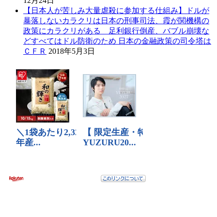
12月24日
【日本人が苦しみ大量虐殺に参加する仕組み】ドルが
暴落しないカラクリは日本の刑事司法、霞が関機構の
政策にカラクリがある 足利銀行倒産、バブル崩壊な
どすべてはドル防衛のため 日本の金融政策の司令塔は
ＣＦＲ
2018年5月3日