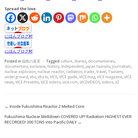
Spread the love
にほんブログ村
にほんブログ村
Posted in
福島の真実
·
Tagged
culture
,
diaries
,
documentaries
,
documentary
,
exclusive
,
history
,
Independent
,
japan tsunami
,
Journalism
,
nuclear explosion
,
nuclear reactor
,
radiation
,
trailer
,
travel
,
Tsunami
,
underground
,
vbs
,
vbs.tv
,
VICE
,
VICE guide
,
VICE mag
,
VICE magazine
,
VICE
news
,
VICE Presents
,
VICE videos
,
vice.com
,
VICEVIDEOS
,
videos
,
x2
←
Inside Fukushima Reactor 2 Melted Core
Fukushima Nuclear Meltdown COVERED UP! Radiation HIGHEST EVER
RECORDED! 300 TONS into Pacific DAILY
→