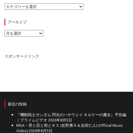
カ
テ
ゴ
リ
アーカイブ
ー
ア
ー
カ
イ
ブ
スポンサードリンク
最近の投稿
『機動戦士ガンダム 閃光のハサウェイ キルケーの魔女』予告編
｜プライムビデオ
2026年8月5日
M!LK – 罪と罰と雨とキス (佐野勇斗＆吉田仁人) (Official Music
Video)
2026年8月5日