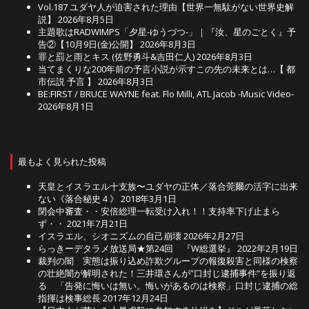
Vol.187 ユダヤ人が迫害された理由【世界一無駄がない世界史解
説】
2026年8月5日
主題歌はRADWIMPS「夕星-ゆうづつ-」｜『汝、星のごとく』予
告②【10月9日(金)公開】
2026年8月3日
罪と罰と雨とキス (佐野勇斗&吉田仁人)
2026年8月3日
当てまくりな200年前の予言小説が示すこの先の未来とは…【 都
市伝説 予言 】
2026年8月3日
BE:FIRST / BRUCE WAYNE feat. Flo Milli, ATL Jacob -Music Video-
2026年8月1日
最もよく見られた投稿
天皇とイスラエル十支族〜ユダヤの正体／落合莞爾の活字に出来
ない《落合秘史４》
2018年3月1日
閉会中審査・・安倍総理一転受け入れ！！支持率下げ止まら
ず・・
2021年7月21日
イスラエル、シオニズムの自己崩壊
2026年2月27日
らっきーデタラメ放送局★第24回 『W総選挙』
2022年2月19日
裁判の闇 実態は振り込め詐欺グループの報復殺害と同様の検察
の壮絶闇が解明された！三井環さんが”口封じ逮捕事件”を振り返
る 「告発に悔いは無い。悔いがあるのは検察」口封じ逮捕の総
指揮は検事総長
2017年12月24日