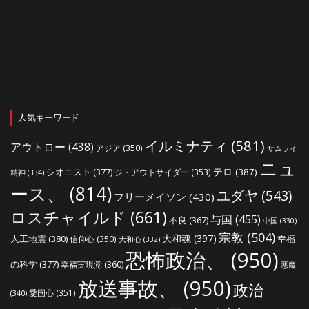
人気キーワード
イルミナティ
(581)
アウトロー
(438)
アジア
(350)
サムライ
ニュ
シオニスト
(377)
テロ
(387)
ジ・アウトサイダー
(353)
精神
(334)
ース、
(814)
ユダヤ
(543)
フリーメイソン
(430)
ロスチャイルド
(661)
与国
(455)
不良
(367)
中国
(330)
宗教
(504)
大和魂
(397)
人工地震
(380)
幸福
信仰心
(350)
大和心
(332)
恐怖政治、
(950)
の科学
(377)
幸福実現党
(360)
悪魔
放送事故、
(950)
政治
愛国心
(351)
(340)