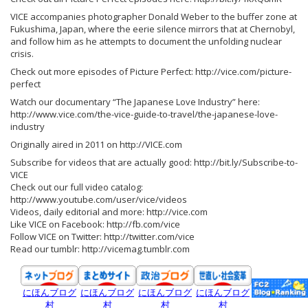
VICE accompanies photographer Donald Weber to the buffer zone at
Fukushima, Japan, where the eerie silence mirrors that at Chernobyl,
and follow him as he attempts to document the unfolding nuclear
crisis.
Check out more episodes of Picture Perfect: http://vice.com/picture-
perfect
Watch our documentary “The Japanese Love Industry” here:
http://www.vice.com/the-vice-guide-to-travel/the-japanese-love-
industry
Originally aired in 2011 on http://VICE.com
Subscribe for videos that are actually good: http://bit.ly/Subscribe-to-
VICE
Check out our full video catalog:
http://www.youtube.com/user/vice/videos
Videos, daily editorial and more: http://vice.com
Like VICE on Facebook: http://fb.com/vice
Follow VICE on Twitter: http://twitter.com/vice
Read our tumblr: http://vicemag.tumblr.com
にほんブログ
にほんブログ
にほんブログ
にほんブログ
村
村
村
村