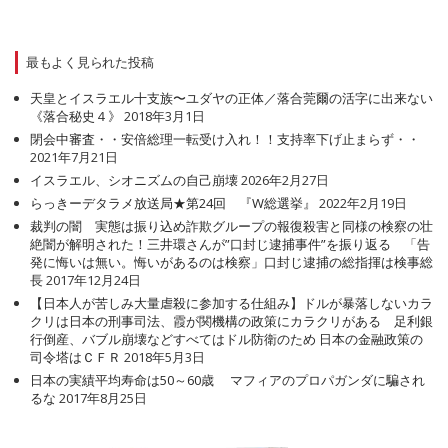
最もよく見られた投稿
天皇とイスラエル十支族〜ユダヤの正体／落合莞爾の活字に出来ない
《落合秘史４》
2018年3月1日
閉会中審査・・安倍総理一転受け入れ！！支持率下げ止まらず・・
2021年7月21日
イスラエル、シオニズムの自己崩壊
2026年2月27日
らっきーデタラメ放送局★第24回 『W総選挙』
2022年2月19日
裁判の闇 実態は振り込め詐欺グループの報復殺害と同様の検察の壮
絶闇が解明された！三井環さんが”口封じ逮捕事件”を振り返る 「告
発に悔いは無い。悔いがあるのは検察」口封じ逮捕の総指揮は検事総
長
2017年12月24日
【日本人が苦しみ大量虐殺に参加する仕組み】ドルが暴落しないカラ
クリは日本の刑事司法、霞が関機構の政策にカラクリがある 足利銀
行倒産、バブル崩壊などすべてはドル防衛のため 日本の金融政策の
司令塔はＣＦＲ
2018年5月3日
日本の実績平均寿命は50～60歳 マフィアのプロパガンダに騙され
るな
2017年8月25日