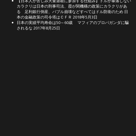
【日本人が苦しみ大量虐殺に参加する仕組み】ドルが暴落しない
カラクリは日本の刑事司法、霞が関機構の政策にカラクリがあ
る 足利銀行倒産、バブル崩壊などすべてはドル防衛のため 日
本の金融政策の司令塔はＣＦＲ
2018年5月3日
日本の実績平均寿命は50～60歳 マフィアのプロパガンダに騙
されるな
2017年8月25日