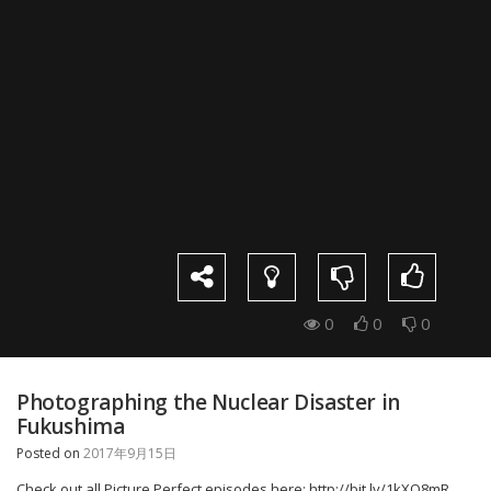
0
0
0
Photographing the Nuclear Disaster in
Fukushima
Posted on
2017年9月15日
Check out all Picture Perfect episodes here: http://bit.ly/1kXQ8mR