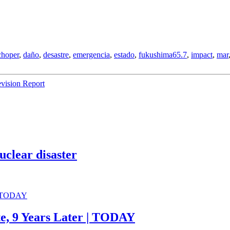
choper
,
daño
,
desastre
,
emergencia
,
estado
,
fukushima65.7
,
impact
,
mar
vision Report
clear disaster
te, 9 Years Later | TODAY