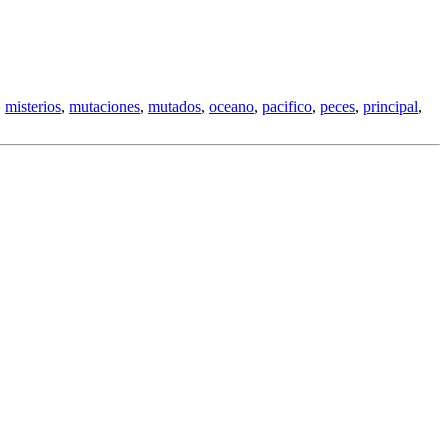
,
misterios
,
mutaciones
,
mutados
,
oceano
,
pacifico
,
peces
,
principal
,