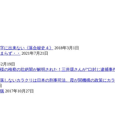
字に出来ない《落合秘史４》
2018年3月1日
まらず・・
2021年7月21日
年2月19日
様の検察の壮絶闇が解明された！三井環さんが”口封じ逮捕事
落しないカラクリは日本の刑事司法、霞が関機構の政策にカラ
日
猟
2017年10月27日