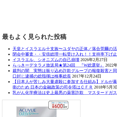
最もよく見られた投稿
天皇とイスラエル十支族〜ユダヤの正体／落合莞爾の活
閉会中審査・・安倍総理一転受け入れ！！支持率下げ止
イスラエル、シオニズムの自己崩壊
2026年2月27日
らっきーデタラメ放送局★第24回 『W総選挙』
2022
裁判の闇 実態は振り込め詐欺グループの報復殺害と同
口封じ逮捕の総指揮は検事総長
2017年12月24日
【日本人が苦しみ大量虐殺に参加する仕組み】ドルが暴
衛のため 日本の金融政策の司令塔はＣＦＲ
2018年5月3
乳がん化学療法は史上最悪の薬害詐欺 マスタードガス