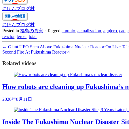
にほんブログ村
にほんブログ村
Posted in
福島の真実
·
Tagged
a punto
,
actualizacion
,
agujero
,
cae
,
reactor
,
tercer
,
total
←
Giant UFO Seen Above Fukushima Nuclear Reactor On Live Tele
Second Fire At Fukushima Reactor 4
→
Related videos
How robots are cleaning up Fukushima’s nu
2020年8月11日
Inside The Fukushima Nuclear Disaster Si