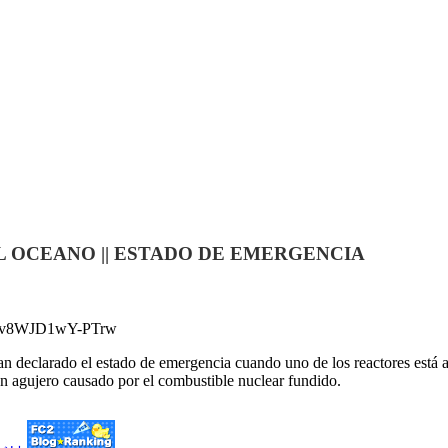
L OCEANO || ESTADO DE EMERGENCIA
4Q1v8WJD1wY-PTrw
an declarado el estado de emergencia cuando uno de los reactores está a
 un agujero causado por el combustible nuclear fundido.