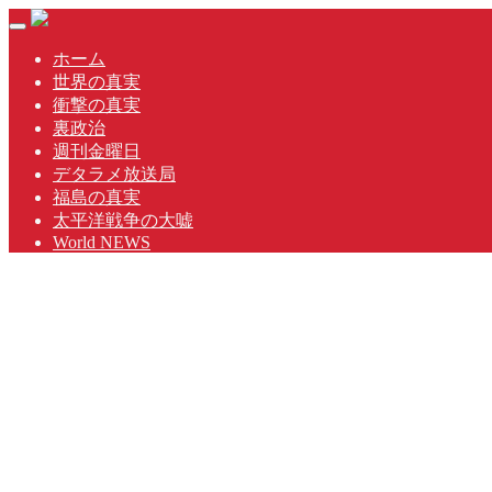
Skip
Toggle
to
navigation
content
ホーム
世界の真実
衝撃の真実
裏政治
週刊金曜日
デタラメ放送局
福島の真実
太平洋戦争の大嘘
World NEWS