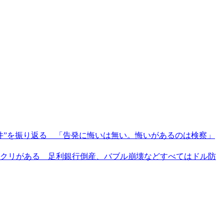
件”を振り返る 「告発に悔いは無い。悔いがあるのは検察」
クリがある 足利銀行倒産、バブル崩壊などすべてはドル防