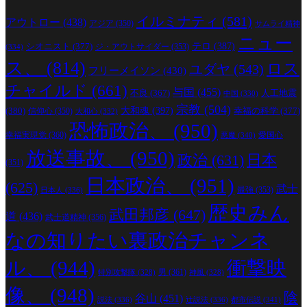
イルミナティ
(581)
アウトロー
(438)
アジア
(350)
サムライ精神
ニュー
シオニスト
(377)
テロ
(387)
ジ・アウトサイダー
(353)
(334)
ス、
(814)
ロス
ユダヤ
(543)
フリーメイソン
(430)
チャイルド
(661)
与国
(455)
人工地震
不良
(367)
中国
(330)
宗教
(504)
(380)
大和魂
(397)
幸福の科学
(377)
信仰心
(350)
大和心
(332)
恐怖政治、
(950)
幸福実現党
(360)
愛国心
悪魔
(340)
放送事故、
(950)
政治
(631)
日本
(351)
日本政治、
(951)
(625)
武士
最強
(353)
日本人
(336)
歴史みん
武田邦彦
(647)
道
(436)
武士道精神
(356)
なの知りたい裏政治チャンネ
ル、
(944)
衝撃映
男
(361)
特別攻撃隊
(328)
神風
(328)
像、
(948)
陰
谷山
(451)
説法
(336)
辻説法
(336)
都市伝説
(341)