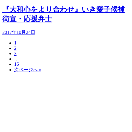
『大和心をより合わせ』いき愛子候補
街宣・応援弁士
2017年10月24日
1
2
3
…
16
次ページへ »