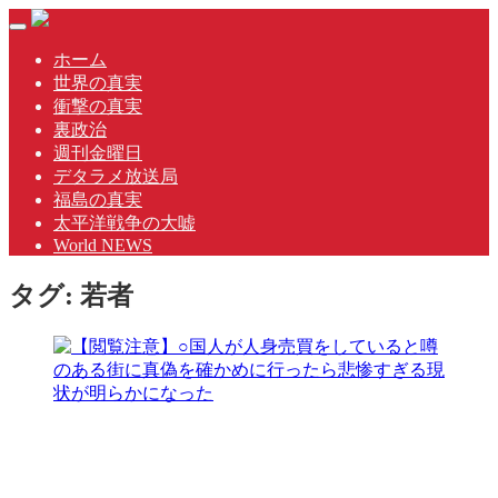
Skip
Toggle
to
navigation
content
ホーム
世界の真実
衝撃の真実
裏政治
週刊金曜日
デタラメ放送局
福島の真実
太平洋戦争の大嘘
World NEWS
タグ:
若者