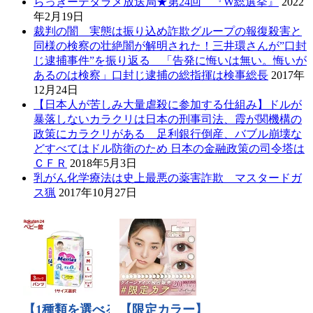
らっきーデタラメ放送局★第24回 『W総選挙』
2022
年2月19日
裁判の闇 実態は振り込め詐欺グループの報復殺害と
同様の検察の壮絶闇が解明された！三井環さんが”口封
じ逮捕事件”を振り返る 「告発に悔いは無い。悔いが
あるのは検察」口封じ逮捕の総指揮は検事総長
2017年
12月24日
【日本人が苦しみ大量虐殺に参加する仕組み】ドルが
暴落しないカラクリは日本の刑事司法、霞が関機構の
政策にカラクリがある 足利銀行倒産、バブル崩壊な
どすべてはドル防衛のため 日本の金融政策の司令塔は
ＣＦＲ
2018年5月3日
乳がん化学療法は史上最悪の薬害詐欺 マスタードガ
ス猟
2017年10月27日