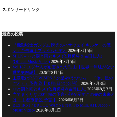
カ
イ
スポンサードリンク
ブ
最近の投稿
『機動戦士ガンダム 閃光のハサウェイ キルケーの魔
女』予告編｜プライムビデオ
2026年8月5日
M!LK – 罪と罰と雨とキス (佐野勇斗＆吉田仁人)
(Official Music Video)
2026年8月5日
Vol.187 ユダヤ人が迫害された理由【世界一無駄がない
世界史解説】
2026年8月5日
主題歌はRADWIMPS「夕星-ゆうづつ-」｜『汝、星の
ごとく』予告②【10月9日(金)公開】
2026年8月3日
罪と罰と雨とキス (佐野勇斗&吉田仁人)
2026年8月3日
当てまくりな200年前の予言小説が示すこの先の未来と
は…【 都市伝説 予言 】
2026年8月3日
BE:FIRST / BRUCE WAYNE feat. Flo Milli, ATL Jacob -
Music Video-
2026年8月1日