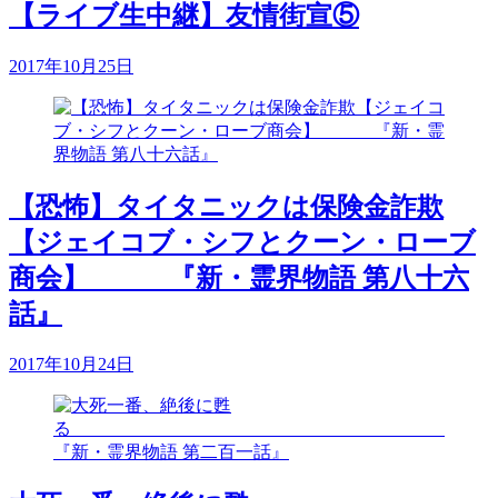
【ライブ生中継】友情街宣⑤
2017年10月25日
【恐怖】タイタニックは保険金詐欺
【ジェイコブ・シフとクーン・ローブ
商会】 『新・霊界物語 第八十六
話』
2017年10月24日