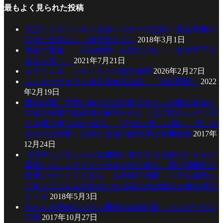
最もよく見られた投稿
天皇とイスラエル十支族〜ユダヤの正体／落合莞爾の
活字に出来ない《落合秘史４》
2018年3月1日
閉会中審査・・安倍総理一転受け入れ！！支持率下げ
止まらず・・
2021年7月21日
イスラエル、シオニズムの自己崩壊
2026年2月27日
らっきーデタラメ放送局★第24回 『W総選挙』
2022
年2月19日
裁判の闇 実態は振り込め詐欺グループの報復殺害と
同様の検察の壮絶闇が解明された！三井環さんが”口封
じ逮捕事件”を振り返る 「告発に悔いは無い。悔いが
あるのは検察」口封じ逮捕の総指揮は検事総長
2017年
12月24日
【日本人が苦しみ大量虐殺に参加する仕組み】ドルが
暴落しないカラクリは日本の刑事司法、霞が関機構の
政策にカラクリがある 足利銀行倒産、バブル崩壊な
どすべてはドル防衛のため 日本の金融政策の司令塔は
ＣＦＲ
2018年5月3日
乳がん化学療法は史上最悪の薬害詐欺 マスタードガ
ス猟
2017年10月27日