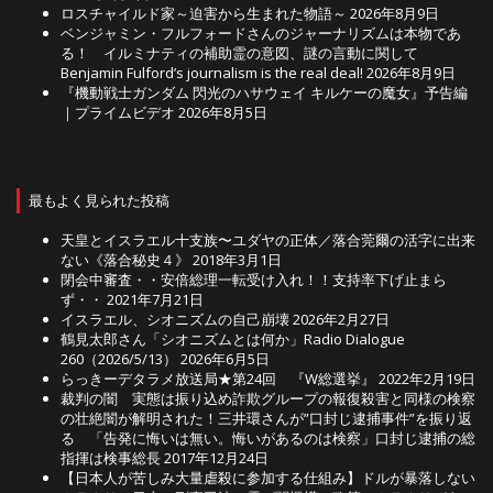
ロスチャイルド家～迫害から生まれた物語～
2026年8月9日
ベンジャミン・フルフォードさんのジャーナリズムは本物であ
る！ イルミナティの補助霊の意図、謎の言動に関して
Benjamin Fulford’s journalism is the real deal!
2026年8月9日
『機動戦士ガンダム 閃光のハサウェイ キルケーの魔女』予告編
｜プライムビデオ
2026年8月5日
最もよく見られた投稿
天皇とイスラエル十支族〜ユダヤの正体／落合莞爾の活字に出来
ない《落合秘史４》
2018年3月1日
閉会中審査・・安倍総理一転受け入れ！！支持率下げ止まら
ず・・
2021年7月21日
イスラエル、シオニズムの自己崩壊
2026年2月27日
鶴見太郎さん「シオニズムとは何か」Radio Dialogue
260（2026/5/13）
2026年6月5日
らっきーデタラメ放送局★第24回 『W総選挙』
2022年2月19日
裁判の闇 実態は振り込め詐欺グループの報復殺害と同様の検察
の壮絶闇が解明された！三井環さんが”口封じ逮捕事件”を振り返
る 「告発に悔いは無い。悔いがあるのは検察」口封じ逮捕の総
指揮は検事総長
2017年12月24日
【日本人が苦しみ大量虐殺に参加する仕組み】ドルが暴落しない