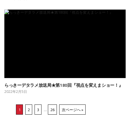
らっきーデタラメ放送局★第180回『視点を変えまショー！』
2022年2月5日
1
2
3
…
26
次ページへ »