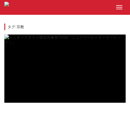
Skip
to
Toggl
content
navig
タグ:
宗教