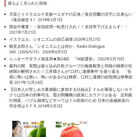
最もよく見られた投稿
天皇とイスラエル十支族〜ユダヤの正体／落合莞爾の活字に出来ない
《落合秘史４》
2018年3月1日
閉会中審査・・安倍総理一転受け入れ！！支持率下げ止まらず・・
2021年7月21日
イスラエル、シオニズムの自己崩壊
2026年2月27日
鶴見太郎さん「シオニズムとは何か」Radio Dialogue
260（2026/5/13）
2026年6月5日
らっきーデタラメ放送局★第24回 『W総選挙』
2022年2月19日
裁判の闇 実態は振り込め詐欺グループの報復殺害と同様の検察の壮
絶闇が解明された！三井環さんが”口封じ逮捕事件”を振り返る 「告
発に悔いは無い。悔いがあるのは検察」口封じ逮捕の総指揮は検事総
長
2017年12月24日
【日本人が苦しみ大量虐殺に参加する仕組み】ドルが暴落しないカラ
クリは日本の刑事司法、霞が関機構の政策にカラクリがある 足利銀
行倒産、バブル崩壊などすべてはドル防衛のため 日本の金融政策の
司令塔はＣＦＲ
2018年5月3日