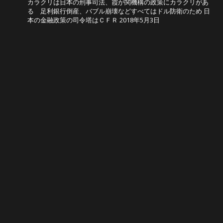
カラクリは日本の刑事司法、霞が関機構の政策にカラクリがあ
る 足利銀行倒産、バブル崩壊などすべてはドル防衛のため 日
本の金融政策の司令塔はＣＦＲ
2018年5月3日