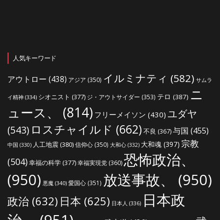
人気キーワード
イルミナティ
(582)
アウトロー
(438)
アジア
(350)
サムラ
ニ
シオニスト
(377)
テロ
(387)
ジ・アウトサイダー
(353)
イ精神
(334)
ュース、
(814)
ユダヤ
フリーメイソン
(430)
ロスチャイルド
(662)
(543)
与国
(455)
不良
(367)
宗教
大和魂
(397)
人工地震
(380)
信仰心
(350)
中国
(330)
大和心
(332)
恐怖政治、
(504)
幸福の科学
(377)
幸福実現党
(360)
(950)
放送事故、
(950)
愛国心
(351)
悪魔
(340)
日本政
政治
(632)
日本
(625)
日本人
(336)
治、
(951)