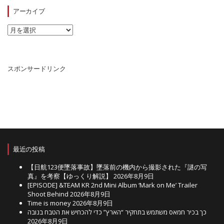
ゴ
リ
アーカイブ
ー
ア
ー
カ
イ
ブ
スポンサードリンク
最近の投稿
【日航123便墜落事故】墜落前の機内から撮影された『謎の写
真』を考察【ゆっくり解説】
2026年8月9日
[EPISODE] &TEAM KR 2nd Mini Album ‘Mark on Me’ Trailer
Shoot Behind
2026年8月9日
Time is money
2026年8月9日
כך בכיר חמאס משתמש בתחקיר “הארץ” כדי להכחיש את הטבח בנובה
2026年8月9日