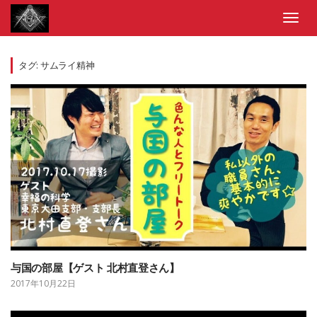
Skip
to
Toggl
content
navig
タグ:
サムライ精神
与国の部屋【ゲスト 北村直登さん】
2017年10月22日