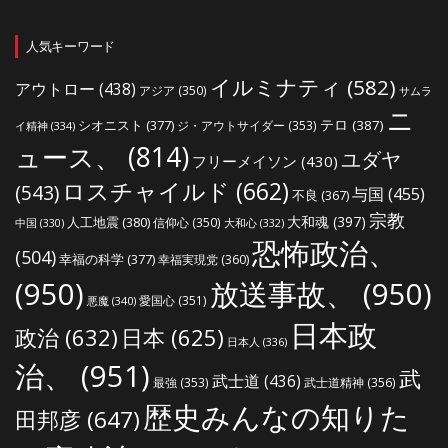
人気キーワード
イルミナティ
(582)
アウトロー
(438)
アジア
(350)
サムラ
ニ
シオニスト
(377)
テロ
(387)
ジ・アウトサイダー
(353)
イ精神
(334)
ュース、
(814)
ユダヤ
フリーメイソン
(430)
ロスチャイルド
(662)
(543)
与国
(455)
不良
(367)
宗教
大和魂
(397)
人工地震
(380)
信仰心
(350)
中国
(330)
大和心
(332)
恐怖政治、
(504)
幸福の科学
(377)
幸福実現党
(360)
(950)
放送事故、
(950)
愛国心
(351)
悪魔
(340)
日本政
政治
(632)
日本
(625)
日本人
(336)
治、
(951)
武
武士道
(436)
最強
(353)
武士道精神
(356)
歴史みんなの知りた
田邦彦
(647)