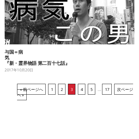
与国＝病
気
『新・霊界物語 第二百十七話』
2017年10月20日
« 前ページへ
1
2
3
4
5
…
17
次ページ
へ »