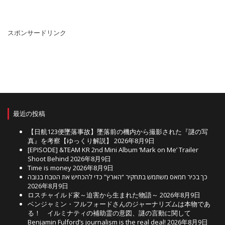
ー
カ
イ
ブ
スポンサードリンク
最近の投稿
【日航123便墜落事故】墜落前の機内から撮影された『謎の写
真』を考察【ゆっくり解説】
2026年8月9日
[EPISODE] &TEAM KR 2nd Mini Album ‘Mark on Me’ Trailer
Shoot Behind
2026年8月9日
Time is money
2026年8月9日
כך בכיר חמאס משתמש בתחקיר “הארץ” כדי להכחיש את הטבח בנובה
2026年8月9日
ロスチャイルド家～迫害から生まれた物語～
2026年8月9日
ベンジャミン・フルフォードさんのジャーナリズムは本物であ
る！ イルミナティの補助霊の意図、謎の言動に関して
Benjamin Fulford’s journalism is the real deal!
2026年8月9日