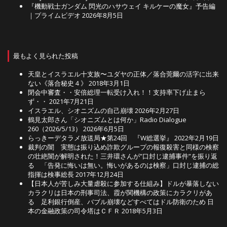
『機動戦士ガンダム 閃光のハサウェイ キルケーの魔女』予告編
｜プライムビデオ
2026年8月5日
最もよく見られた投稿
天皇とイスラエル十支族〜ユダヤの正体／落合莞爾の活字に出来
ない《落合秘史４》
2018年3月1日
閉会中審査・・安倍総理一転受け入れ！！支持率下げ止まら
ず・・
2021年7月21日
イスラエル、シオニズムの自己崩壊
2026年2月27日
鶴見太郎さん「シオニズムとは何か」Radio Dialogue
260（2026/5/13）
2026年6月5日
らっきーデタラメ放送局★第24回 『W総選挙』
2022年2月19日
裁判の闇 実態は振り込め詐欺グループの報復殺害と同様の検察
の壮絶闇が解明された！三井環さんが”口封じ逮捕事件”を振り返
る 「告発に悔いは無い。悔いがあるのは検察」口封じ逮捕の総
指揮は検事総長
2017年12月24日
【日本人が苦しみ大量虐殺に参加する仕組み】ドルが暴落しない
カラクリは日本の刑事司法、霞が関機構の政策にカラクリがあ
る 足利銀行倒産、バブル崩壊などすべてはドル防衛のため 日
本の金融政策の司令塔はＣＦＲ
2018年5月3日