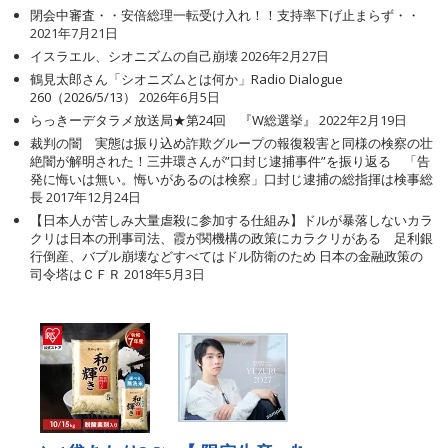
閉会中審査・・安倍総理一転受け入れ！！支持率下げ止まらず・・
2021年7月21日
イスラエル、シオニズムの自己崩壊
2026年2月27日
鶴見太郎さん「シオニズムとは何か」Radio Dialogue
260（2026/5/13）
2026年6月5日
らっきーデタラメ放送局★第24回 『W総選挙』
2022年2月19日
裁判の闇 実態は振り込め詐欺グループの報復殺害と同様の検察の壮
絶闇が解明された！三井環さんが”口封じ逮捕事件”を振り返る 「告
発に悔いは無い。悔いがあるのは検察」口封じ逮捕の総指揮は検事総
長
2017年12月24日
【日本人が苦しみ大量虐殺に参加する仕組み】ドルが暴落しないカラ
クリは日本の刑事司法、霞が関機構の政策にカラクリがある 足利銀
行倒産、バブル崩壊などすべてはドル防衛のため 日本の金融政策の
司令塔はＣＦＲ
2018年5月3日