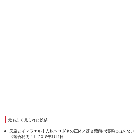
最もよく見られた投稿
天皇とイスラエル十支族〜ユダヤの正体／落合莞爾の活字に出来ない
《落合秘史４》
2018年3月1日