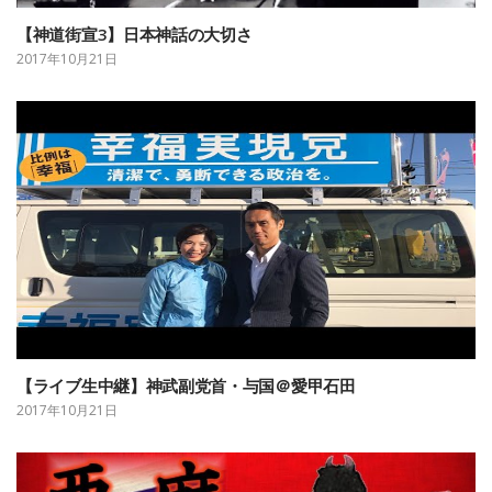
【神道街宣3】日本神話の大切さ
2017年10月21日
【ライブ生中継】神武副党首・与国＠愛甲石田
2017年10月21日