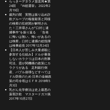
らっきーデタラメ放送局★第
24回 『W総選挙』
2022年2
月19日
裁判の闇 実態は振り込め詐
欺グループの報復殺害と同様
の検察の壮絶闇が解明され
た！三井環さんが”口封じ逮
捕事件”を振り返る 「告発
に悔いは無い。悔いがあるの
は検察」口封じ逮捕の総指揮
は検事総長
2017年12月24日
【日本人が苦しみ大量虐殺に
参加する仕組み】ドルが暴落
しないカラクリは日本の刑事
司法、霞が関機構の政策にカ
ラクリがある 足利銀行倒
産、バブル崩壊などすべては
ドル防衛のため 日本の金融政
策の司令塔はＣＦＲ
2018年5
月3日
乳がん化学療法は史上最悪の
薬害詐欺 マスタードガス猟
2017年10月27日