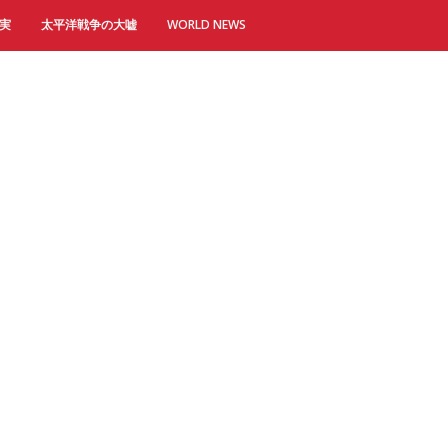
実
太平洋戦争の大嘘
WORLD NEWS