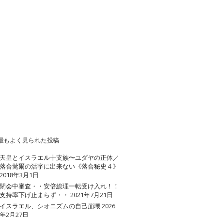
最もよく見られた投稿
天皇とイスラエル十支族〜ユダヤの正体／
落合莞爾の活字に出来ない《落合秘史４》
2018年3月1日
閉会中審査・・安倍総理一転受け入れ！！
支持率下げ止まらず・・
2021年7月21日
イスラエル、シオニズムの自己崩壊
2026
年2月27日