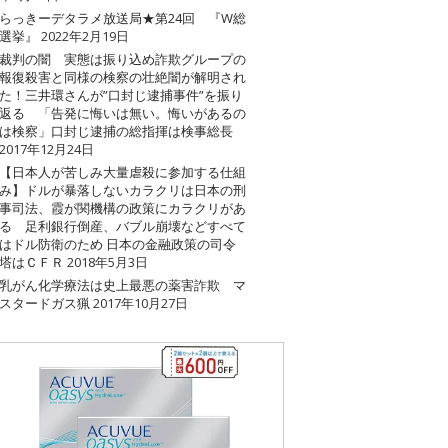
らっきーデタラメ放送局★第24回 『W総
選挙』
2022年2月19日
裁判の闇 実態は振り込め詐欺グループの
報復殺害と同様の検察の壮絶闇が解明され
た！三井環さんが”口封じ逮捕事件”を振り
返る 「告発に悔いは無い。悔いがあるの
は検察」口封じ逮捕の総指揮は検事総長
2017年12月24日
【日本人が苦しみ大量虐殺に参加する仕組
み】ドルが暴落しないカラクリは日本の刑
事司法、霞が関機構の政策にカラクリがあ
る 足利銀行倒産、バブル崩壊などすべて
はドル防衛のため 日本の金融政策の司令
塔はＣＦＲ
2018年5月3日
乳がん化学療法は史上最悪の薬害詐欺 マ
スタードガス猟
2017年10月27日