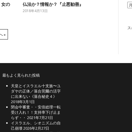
、女の
仏法か？情報か？『止悪勧善』
ア
ー
2018年4月13日
カ
イ
ブ
ス
 »
最もよく見られた投稿
天皇とイスラエル十支族〜ユ
ダヤの正体／落合莞爾の活字
に出来ない《落合秘史４》
2018年3月1日
閉会中審査・・安倍総理一転
受け入れ！！支持率下げ止ま
らず・・
2021年7月21日
イスラエル、シオニズムの自
己崩壊
2026年2月27日