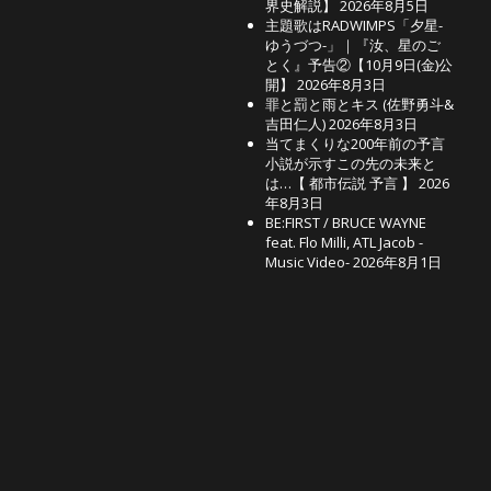
界史解説】
2026年8月5日
主題歌はRADWIMPS「夕星-
ゆうづつ-」｜『汝、星のご
とく』予告②【10月9日(金)公
開】
2026年8月3日
罪と罰と雨とキス (佐野勇斗&
吉田仁人)
2026年8月3日
当てまくりな200年前の予言
小説が示すこの先の未来と
は…【 都市伝説 予言 】
2026
年8月3日
BE:FIRST / BRUCE WAYNE
feat. Flo Milli, ATL Jacob -
Music Video-
2026年8月1日