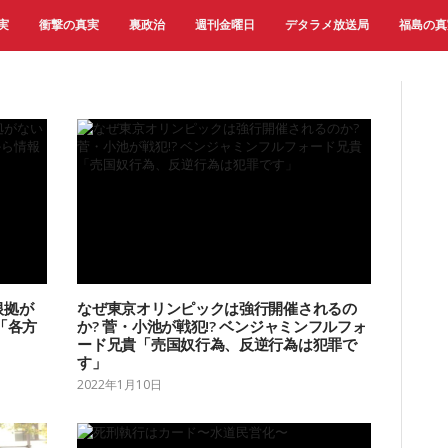
実
衝撃の真実
裏政治
週刊金曜日
デタラメ放送局
福島の真
根拠が
なぜ東京オリンピックは強行開催されるの
「各方
か? 菅・小池が戦犯!? ベンジャミンフルフォ
ード兄貴「売国奴行為、反逆行為は犯罪で
す」
2022年1月10日