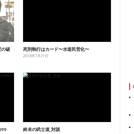
度の破
死刑執行はカード〜水道民営化〜
2018年7月21日
99
終末の武士道_対談