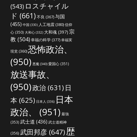
ロスチャイル
(543)
ド
(661)
与国
不良
(367)
(455)
人工地震
(380)
信仰
中国
(330)
宗
大和魂
(397)
心
(350)
大和心
(332)
教
(504)
幸福の科学
(377)
幸福実
恐怖政治、
現党
(360)
(950)
愛国心
(351)
悪魔
(340)
放送事故、
(950)
政治
(631)
日
日本
本
(625)
日本人
(336)
政治、
(951)
最強
武士道
(436)
(353)
武士道精神
歴
武田邦彦
(647)
(356)