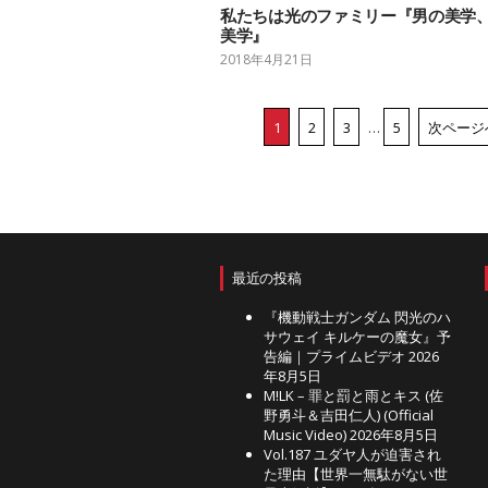
私たちは光のファミリー『男の美学
美学』
2018年4月21日
1
2
3
…
5
次ページへ
最近の投稿
『機動戦士ガンダム 閃光のハ
サウェイ キルケーの魔女』予
告編｜プライムビデオ
2026
年8月5日
M!LK – 罪と罰と雨とキス (佐
野勇斗＆吉田仁人) (Official
Music Video)
2026年8月5日
Vol.187 ユダヤ人が迫害され
た理由【世界一無駄がない世