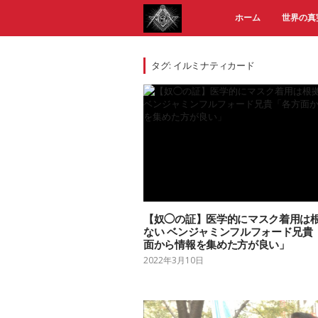
Skip
ホーム
世界の真
to
content
タグ:
イルミナティカード
【奴◯の証】医学的にマスク着用は
ない ベンジャミンフルフォード兄貴
面から情報を集めた方が良い」
2022年3月10日