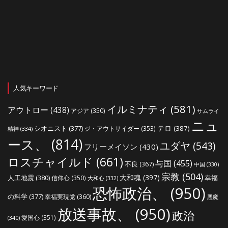
人気キーワード
イルミナティ
(581)
アウトロー
(438)
アジア
(350)
サムライ
ニュ
シオニスト
(377)
テロ
(387)
ジ・アウトサイダー
(353)
精神
(334)
ース、
(814)
ユダヤ
(543)
フリーメイソン
(430)
ロスチャイルド
(661)
与国
(455)
不良
(367)
中国
(330)
宗教
(504)
大和魂
(397)
人工地震
(380)
幸福
信仰心
(350)
大和心
(332)
恐怖政治、
(950)
の科学
(377)
幸福実現党
(360)
悪魔
放送事故、
(950)
政治
愛国心
(351)
(340)