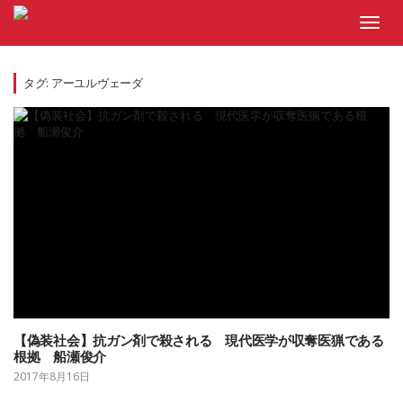
Skip
to
Toggl
content
navig
タグ:
アーユルヴェーダ
【偽装社会】抗ガン剤で殺される 現代医学が収奪医猟である
根拠 船瀬俊介
2017年8月16日