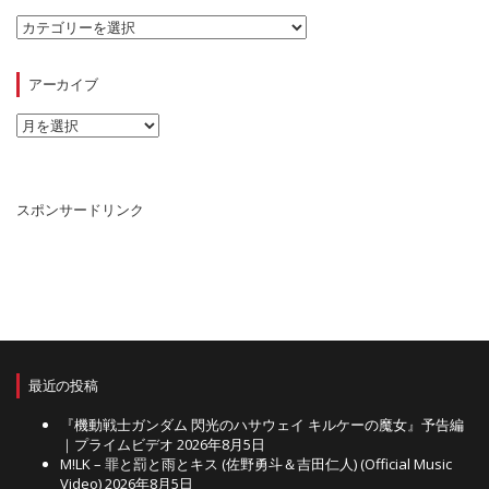
カ
テ
ゴ
リ
アーカイブ
ー
ア
ー
カ
イ
ブ
スポンサードリンク
最近の投稿
『機動戦士ガンダム 閃光のハサウェイ キルケーの魔女』予告編
｜プライムビデオ
2026年8月5日
M!LK – 罪と罰と雨とキス (佐野勇斗＆吉田仁人) (Official Music
Video)
2026年8月5日