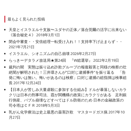
最もよく見られた投稿
天皇とイスラエル十支族〜ユダヤの正体／落合莞爾の活字に出来ない
《落合秘史４》
2018年3月1日
閉会中審査・・安倍総理一転受け入れ！！支持率下げ止まらず・・
2021年7月21日
イスラエル、シオニズムの自己崩壊
2026年2月27日
らっきーデタラメ放送局★第24回 『W総選挙』
2022年2月19日
裁判の闇 実態は振り込め詐欺グループの報復殺害と同様の検察の壮
絶闇が解明された！三井環さんが”口封じ逮捕事件”を振り返る 「告
発に悔いは無い。悔いがあるのは検察」口封じ逮捕の総指揮は検事総
長
2017年12月24日
【日本人が苦しみ大量虐殺に参加する仕組み】ドルが暴落しないカラ
クリは日本の刑事司法、霞が関機構の政策にカラクリがある 足利銀
行倒産、バブル崩壊などすべてはドル防衛のため 日本の金融政策の
司令塔はＣＦＲ
2018年5月3日
乳がん化学療法は史上最悪の薬害詐欺 マスタードガス猟
2017年10
月27日