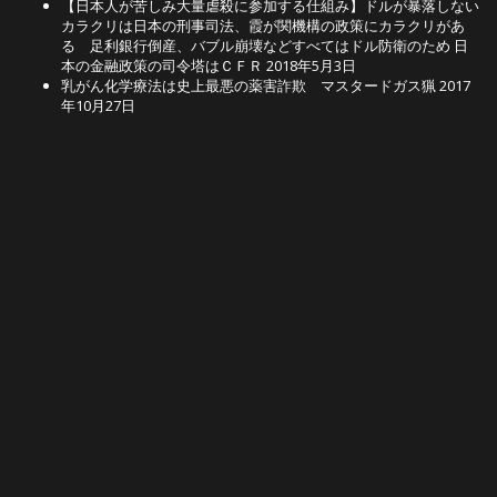
【日本人が苦しみ大量虐殺に参加する仕組み】ドルが暴落しない
カラクリは日本の刑事司法、霞が関機構の政策にカラクリがあ
る 足利銀行倒産、バブル崩壊などすべてはドル防衛のため 日
本の金融政策の司令塔はＣＦＲ
2018年5月3日
乳がん化学療法は史上最悪の薬害詐欺 マスタードガス猟
2017
年10月27日