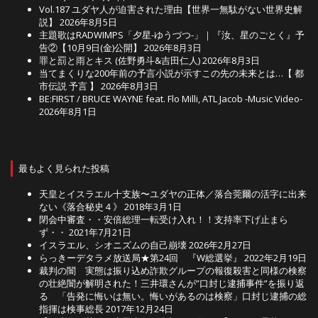
Vol.187 ユダヤ人が迫害された理由【世界一無駄がない世界史解
説】
2026年8月5日
主題歌はRADWIMPS「夕星-ゆうづつ-」｜『汝、星のごとく』予
告②【10月9日(金)公開】
2026年8月3日
罪と罰と雨とキス (佐野勇斗&吉田仁人)
2026年8月3日
当てまくりな200年前の予言小説が示すこの先の未来とは…【 都
市伝説 予言 】
2026年8月3日
BE:FIRST / BRUCE WAYNE feat. Flo Milli, ATL Jacob -Music Video-
2026年8月1日
最もよく見られた投稿
天皇とイスラエル十支族〜ユダヤの正体／落合莞爾の活字に出来
ない《落合秘史４》
2018年3月1日
閉会中審査・・安倍総理一転受け入れ！！支持率下げ止まら
ず・・
2021年7月21日
イスラエル、シオニズムの自己崩壊
2026年2月27日
らっきーデタラメ放送局★第24回 『W総選挙』
2022年2月19日
裁判の闇 実態は振り込め詐欺グループの報復殺害と同様の検察
の壮絶闇が解明された！三井環さんが”口封じ逮捕事件”を振り返
る 「告発に悔いは無い。悔いがあるのは検察」口封じ逮捕の総
指揮は検事総長
2017年12月24日