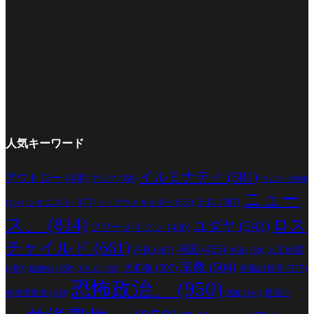
人気キーワード
イルミナティ
(581)
アウトロー
(438)
アジア
(350)
サムライ精神
ニュー
シオニスト
(377)
テロ
(387)
ジ・アウトサイダー
(353)
(334)
ス、
(814)
ロス
ユダヤ
(543)
フリーメイソン
(430)
チャイルド
(661)
与国
(455)
人工地震
不良
(367)
中国
(330)
宗教
(504)
(380)
大和魂
(397)
幸福の科学
(377)
信仰心
(350)
大和心
(332)
恐怖政治、
(950)
幸福実現党
(360)
愛国心
悪魔
(340)