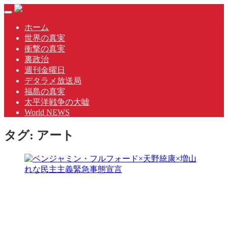
Skip
Toggle
to
navigation
content
ホーム
世界の真実
衝撃の真実
裏政治
週刊金曜日
デタラメ放送局
福島の真実
太平洋戦争の大嘘
World NEWS
タグ:
アート