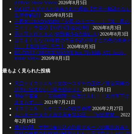
(Official Music Video)
2026年8月5日
Vol.187 ユダヤ人が迫害された理由【世界一無駄がない
世界史解説】
2026年8月5日
主題歌はRADWIMPS「夕星-ゆうづつ-」｜『汝、星の
ごとく』予告②【10月9日(金)公開】
2026年8月3日
罪と罰と雨とキス (佐野勇斗&吉田仁人)
2026年8月3日
当てまくりな200年前の予言小説が示すこの先の未来と
は…【 都市伝説 予言 】
2026年8月3日
BE:FIRST / BRUCE WAYNE feat. Flo Milli, ATL Jacob -
Music Video-
2026年8月1日
最もよく見られた投稿
天皇とイスラエル十支族〜ユダヤの正体／落合莞爾の
活字に出来ない《落合秘史４》
2018年3月1日
閉会中審査・・安倍総理一転受け入れ！！支持率下げ
止まらず・・
2021年7月21日
イスラエル、シオニズムの自己崩壊
2026年2月27日
らっきーデタラメ放送局★第24回 『W総選挙』
2022
年2月19日
裁判の闇 実態は振り込め詐欺グループの報復殺害と
同様の検察の壮絶闇が解明された！三井環さんが”口封