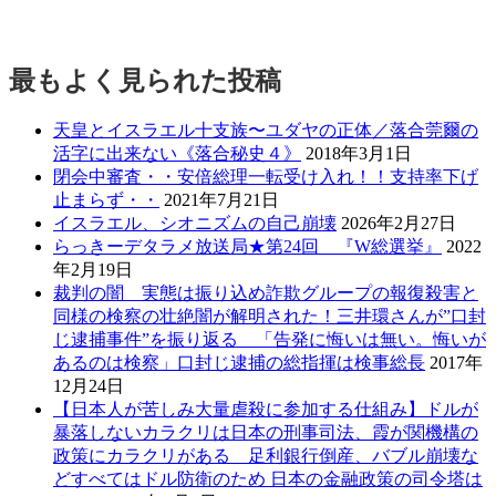
最もよく見られた投稿
天皇とイスラエル十支族〜ユダヤの正体／落合莞爾の
活字に出来ない《落合秘史４》
2018年3月1日
閉会中審査・・安倍総理一転受け入れ！！支持率下げ
止まらず・・
2021年7月21日
イスラエル、シオニズムの自己崩壊
2026年2月27日
らっきーデタラメ放送局★第24回 『W総選挙』
2022
年2月19日
裁判の闇 実態は振り込め詐欺グループの報復殺害と
同様の検察の壮絶闇が解明された！三井環さんが”口封
じ逮捕事件”を振り返る 「告発に悔いは無い。悔いが
あるのは検察」口封じ逮捕の総指揮は検事総長
2017年
12月24日
【日本人が苦しみ大量虐殺に参加する仕組み】ドルが
暴落しないカラクリは日本の刑事司法、霞が関機構の
政策にカラクリがある 足利銀行倒産、バブル崩壊な
どすべてはドル防衛のため 日本の金融政策の司令塔は