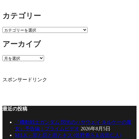
カテゴリー
カ
テ
アーカイブ
ゴ
リ
ー
ア
ー
カ
イ
スポンサードリンク
ブ
最近の投稿
『機動戦士ガンダム 閃光のハサウェイ キルケーの魔
女』予告編｜プライムビデオ
2026年8月5日
M!LK – 罪と罰と雨とキス (佐野勇斗＆吉田仁人)