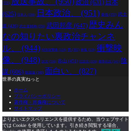
放送事故、
(950)
政治
(631)
日本
(351)
日本政治、
(951)
(625)
武士
最強
(353)
日本人
(336)
歴史みん
武田邦彦
(647)
道
(436)
武士道精神
(356)
なの知りたい裏政治チャンネ
ル、
(944)
衝撃映
男
(361)
特別攻撃隊
(328)
神風
(328)
像、
(948)
陰
谷山
(451)
説法
(336)
辻説法
(336)
都市伝説
(341)
面白い、
(827)
謀
(606)
陰謀論
(360)
世界の真実ねっと
ホーム
プライバシーポリシー
著作権・肖像権について
サイトマップ
よりよいエクスペリエンスを提供するため、当ウェブサイト
では Cookie を使用しています。引き続き閲覧する場合、