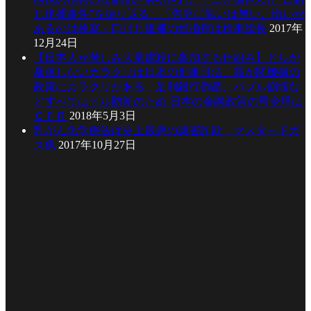
じ逮捕事件”を振り返る 「告発に悔いは無い。悔いが
あるのは検察」口封じ逮捕の総指揮は検事総長
2017年
12月24日
【日本人が苦しみ大量虐殺に参加する仕組み】ドルが
暴落しないカラクリは日本の刑事司法、霞が関機構の
政策にカラクリがある 足利銀行倒産、バブル崩壊な
どすべてはドル防衛のため 日本の金融政策の司令塔は
ＣＦＲ
2018年5月3日
乳がん化学療法は史上最悪の薬害詐欺 マスタードガ
ス猟
2017年10月27日