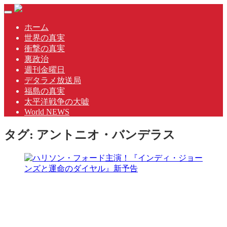
Skip
Toggle
to
navigation
content
ホーム
世界の真実
衝撃の真実
裏政治
週刊金曜日
デタラメ放送局
福島の真実
太平洋戦争の大嘘
World NEWS
タグ:
アントニオ・バンデラス