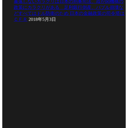
暴落しないカラクリは日本の刑事司法、霞が関機構の
政策にカラクリがある 足利銀行倒産、バブル崩壊な
どすべてはドル防衛のため 日本の金融政策の司令塔は
ＣＦＲ
2018年5月3日