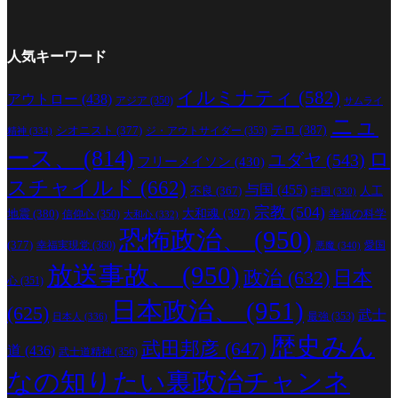
人気キーワード
イルミナティ
(582)
アウトロー
(438)
アジア
(350)
サムライ
ニュ
シオニスト
(377)
テロ
(387)
ジ・アウトサイダー
(353)
精神
(334)
ース、
(814)
ロ
ユダヤ
(543)
フリーメイソン
(430)
スチャイルド
(662)
与国
(455)
人工
不良
(367)
中国
(330)
宗教
(504)
地震
(380)
大和魂
(397)
幸福の科学
信仰心
(350)
大和心
(332)
恐怖政治、
(950)
(377)
幸福実現党
(360)
愛国
悪魔
(340)
放送事故、
(950)
政治
(632)
日本
心
(351)
日本政治、
(951)
(625)
武士
最強
(353)
日本人
(336)
歴史みん
武田邦彦
(647)
道
(436)
武士道精神
(356)
なの知りたい裏政治チャンネ