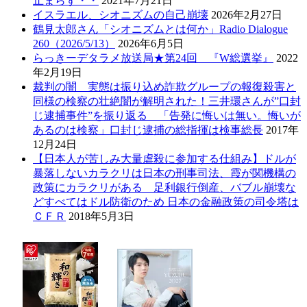
止まらず・・
2021年7月21日
イスラエル、シオニズムの自己崩壊
2026年2月27日
鶴見太郎さん「シオニズムとは何か」Radio Dialogue
260（2026/5/13）
2026年6月5日
らっきーデタラメ放送局★第24回 『W総選挙』
2022
年2月19日
裁判の闇 実態は振り込め詐欺グループの報復殺害と
同様の検察の壮絶闇が解明された！三井環さんが”口封
じ逮捕事件”を振り返る 「告発に悔いは無い。悔いが
あるのは検察」口封じ逮捕の総指揮は検事総長
2017年
12月24日
【日本人が苦しみ大量虐殺に参加する仕組み】ドルが
暴落しないカラクリは日本の刑事司法、霞が関機構の
政策にカラクリがある 足利銀行倒産、バブル崩壊な
どすべてはドル防衛のため 日本の金融政策の司令塔は
ＣＦＲ
2018年5月3日