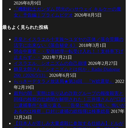
2026年8月9日
『機動戦士ガンダム 閃光のハサウェイ キルケーの魔
女』予告編｜プライムビデオ
2026年8月5日
最もよく見られた投稿
天皇とイスラエル十支族〜ユダヤの正体／落合莞爾の
活字に出来ない《落合秘史４》
2018年3月1日
閉会中審査・・安倍総理一転受け入れ！！支持率下げ
止まらず・・
2021年7月21日
イスラエル、シオニズムの自己崩壊
2026年2月27日
鶴見太郎さん「シオニズムとは何か」Radio Dialogue
260（2026/5/13）
2026年6月5日
らっきーデタラメ放送局★第24回 『W総選挙』
2022
年2月19日
裁判の闇 実態は振り込め詐欺グループの報復殺害と
同様の検察の壮絶闇が解明された！三井環さんが”口封
じ逮捕事件”を振り返る 「告発に悔いは無い。悔いが
あるのは検察」口封じ逮捕の総指揮は検事総長
2017年
12月24日
【日本人が苦しみ大量虐殺に参加する仕組み】ドルが