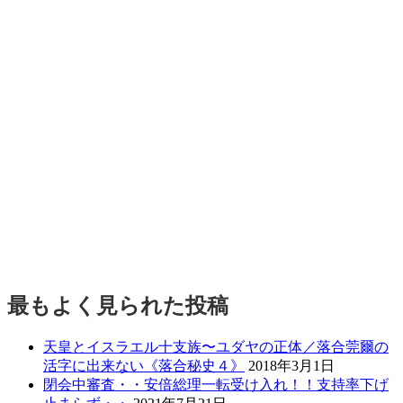
最もよく見られた投稿
天皇とイスラエル十支族〜ユダヤの正体／落合莞爾の
活字に出来ない《落合秘史４》
2018年3月1日
閉会中審査・・安倍総理一転受け入れ！！支持率下げ