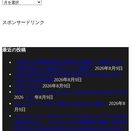
ア
ー
カ
イ
スポンサードリンク
ブ
最近の投稿
【日航123便墜落事故】墜落前の機内から撮影された
『謎の写真』を考察【ゆっくり解説】
2026年8月9日
[EPISODE] &TEAM KR 2nd Mini Album ‘Mark on Me’
Trailer Shoot Behind
2026年8月9日
Time is money
2026年8月9日
כך בכיר חמאס משתמש בתחקיר “הארץ” כדי להכחיש את הטבח
בנובה
2026年8月9日
ロスチャイルド家～迫害から生まれた物語～
2026年8
月9日
ベンジャミン・フルフォードさんのジャーナリズムは
本物である！ イルミナティの補助霊の意図、謎の言
動に関してBenjamin Fulford’s journalism is the real deal!