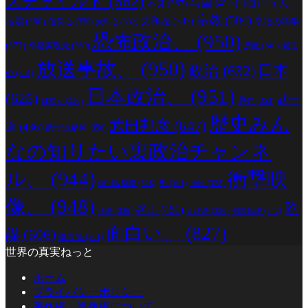
スチャイルド
(662)
与国
(455)
人工
不良
(367)
中国
(330)
宗教
(504)
地震
(380)
大和魂
(397)
幸福の科学
信仰心
(350)
大和心
(332)
恐怖政治、
(950)
(377)
幸福実現党
(360)
愛国
悪魔
(340)
放送事故、
(950)
政治
(632)
日本
心
(351)
日本政治、
(951)
(625)
武士
最強
(353)
日本人
(336)
歴史みん
武田邦彦
(647)
道
(436)
武士道精神
(356)
なの知りたい裏政治チャンネ
ル、
(944)
衝撃映
男
(361)
特別攻撃隊
(328)
神風
(328)
像、
(948)
陰
谷山
(451)
説法
(336)
辻説法
(336)
都市伝説
(342)
面白い、
(827)
謀
(606)
陰謀論
(361)
世界の真実ねっと
ホーム
プライバシーポリシー
著作権・肖像権について