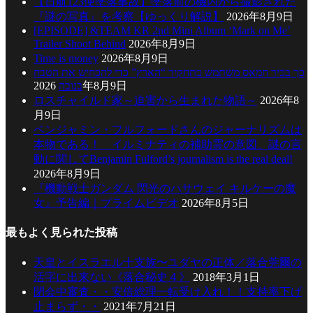
【日航123便墜落事故】墜落前の機内から撮影された
『謎の写真』を考察【ゆっくり解説】
2026年8月9日
[EPISODE] &TEAM KR 2nd Mini Album ‘Mark on Me’
Trailer Shoot Behind
2026年8月9日
Time is money
2026年8月9日
כך בכיר חמאס משתמש בתחקיר “הארץ” כדי להכחיש את הטבח
בנובה
2026年8月9日
ロスチャイルド家～迫害から生まれた物語～
2026年8
月9日
ベンジャミン・フルフォードさんのジャーナリズムは
本物である！ イルミナティの補助霊の意図、謎の言
動に関してBenjamin Fulford’s journalism is the real deal!
2026年8月9日
『機動戦士ガンダム 閃光のハサウェイ キルケーの魔
女』予告編｜プライムビデオ
2026年8月5日
最もよく見られた投稿
天皇とイスラエル十支族〜ユダヤの正体／落合莞爾の
活字に出来ない《落合秘史４》
2018年3月1日
閉会中審査・・安倍総理一転受け入れ！！支持率下げ
止まらず・・
2021年7月21日