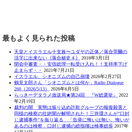
最もよく見られた投稿
天皇とイスラエル十支族〜ユダヤの正体／落合莞爾の
活字に出来ない《落合秘史４》
2018年3月1日
閉会中審査・・安倍総理一転受け入れ！！支持率下げ
止まらず・・
2021年7月21日
イスラエル、シオニズムの自己崩壊
2026年2月27日
鶴見太郎さん「シオニズムとは何か」Radio Dialogue
260（2026/5/13）
2026年6月5日
らっきーデタラメ放送局★第24回 『W総選挙』
2022
年2月19日
裁判の闇 実態は振り込め詐欺グループの報復殺害と
同様の検察の壮絶闇が解明された！三井環さんが”口封
じ逮捕事件”を振り返る 「告発に悔いは無い。悔いが
あるのは検察」口封じ逮捕の総指揮は検事総長
2017年