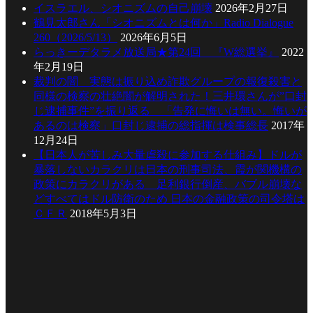
イスラエル、シオニズムの自己崩壊
2026年2月27日
鶴見太郎さん「シオニズムとは何か」Radio Dialogue
260（2026/5/13）
2026年6月5日
らっきーデタラメ放送局★第24回 『W総選挙』
2022
年2月19日
裁判の闇 実態は振り込め詐欺グループの報復殺害と
同様の検察の壮絶闇が解明された！三井環さんが”口封
じ逮捕事件”を振り返る 「告発に悔いは無い。悔いが
あるのは検察」口封じ逮捕の総指揮は検事総長
2017年
12月24日
【日本人が苦しみ大量虐殺に参加する仕組み】ドルが
暴落しないカラクリは日本の刑事司法、霞が関機構の
政策にカラクリがある 足利銀行倒産、バブル崩壊な
どすべてはドル防衛のため 日本の金融政策の司令塔は
ＣＦＲ
2018年5月3日