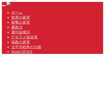
Skip
Toggle
to
navigation
content
ホーム
世界の真実
衝撃の真実
裏政治
週刊金曜日
デタラメ放送局
福島の真実
太平洋戦争の大嘘
World NEWS