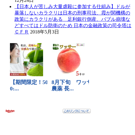
12月24日
【日本人が苦しみ大量虐殺に参加する仕組み】ドルが
暴落しないカラクリは日本の刑事司法、霞が関機構の
政策にカラクリがある 足利銀行倒産、バブル崩壊な
どすべてはドル防衛のため 日本の金融政策の司令塔は
ＣＦＲ
2018年5月3日