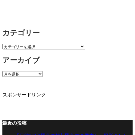
カテゴリー
カ
テ
アーカイブ
ゴ
リ
ー
ア
ー
カ
イ
スポンサードリンク
ブ
最近の投稿