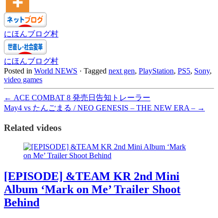
にほんブログ村
にほんブログ村
Posted in
World NEWS
·
Tagged
next gen
,
PlayStation
,
PS5
,
Sony
,
video games
←
ACE COMBAT 8 発売日告知トレーラー
May4 vs たんごまる / NEO GENESIS – THE NEW ERA –
→
Related videos
[EPISODE] &TEAM KR 2nd Mini
Album ‘Mark on Me’ Trailer Shoot
Behind