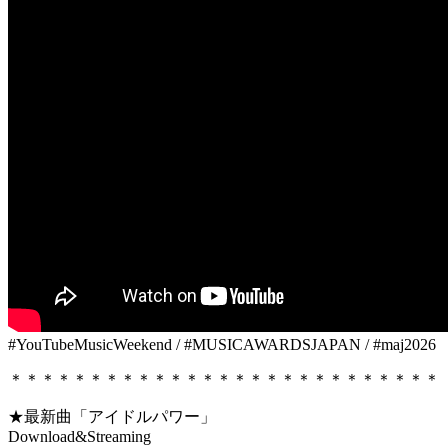
#YouTubeMusicWeekend / #MUSICAWARDSJAPAN / #maj2026
＊＊＊＊＊＊＊＊＊＊＊＊＊＊＊＊＊＊＊＊＊＊＊＊＊＊＊
★最新曲「アイドルパワー」
Download&Streaming