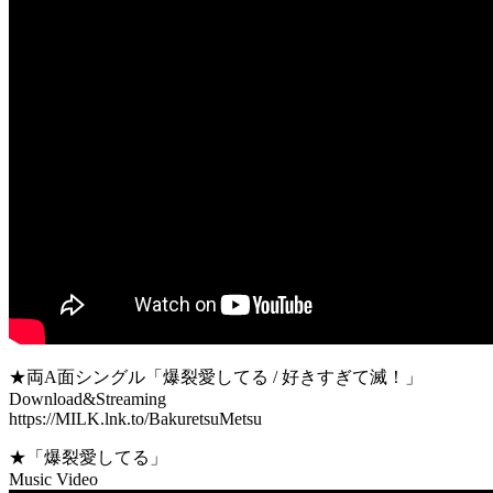
★両A面シングル「爆裂愛してる / 好きすぎて滅！」
Download&Streaming
https://MILK.lnk.to/BakuretsuMetsu
★「爆裂愛してる」
Music Video