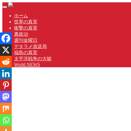
Skip
Toggle
to
navigation
content
ホーム
世界の真実
衝撃の真実
裏政治
週刊金曜日
デタラメ放送局
福島の真実
太平洋戦争の大嘘
World NEWS