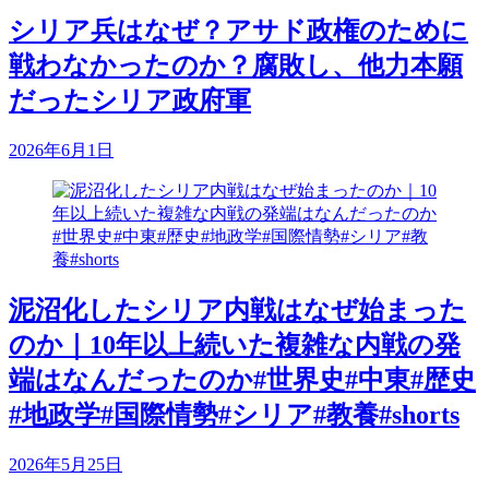
シリア兵はなぜ？アサド政権のために
戦わなかったのか？腐敗し、他力本願
だったシリア政府軍
2026年6月1日
泥沼化したシリア内戦はなぜ始まった
のか｜10年以上続いた複雑な内戦の発
端はなんだったのか#世界史#中東#歴史
#地政学#国際情勢#シリア#教養#shorts
2026年5月25日