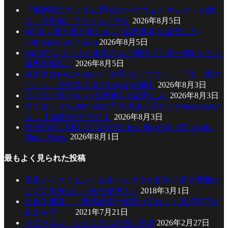
『機動戦士ガンダム 閃光のハサウェイ キルケーの魔
女』予告編｜プライムビデオ
2026年8月5日
M!LK – 罪と罰と雨とキス (佐野勇斗＆吉田仁人)
(Official Music Video)
2026年8月5日
Vol.187 ユダヤ人が迫害された理由【世界一無駄がない
世界史解説】
2026年8月5日
主題歌はRADWIMPS「夕星-ゆうづつ-」｜『汝、星の
ごとく』予告②【10月9日(金)公開】
2026年8月3日
罪と罰と雨とキス (佐野勇斗&吉田仁人)
2026年8月3日
当てまくりな200年前の予言小説が示すこの先の未来と
は…【 都市伝説 予言 】
2026年8月3日
BE:FIRST / BRUCE WAYNE feat. Flo Milli, ATL Jacob -
Music Video-
2026年8月1日
最もよく見られた投稿
天皇とイスラエル十支族〜ユダヤの正体／落合莞爾の
活字に出来ない《落合秘史４》
2018年3月1日
閉会中審査・・安倍総理一転受け入れ！！支持率下げ
止まらず・・
2021年7月21日
イスラエル、シオニズムの自己崩壊
2026年2月27日