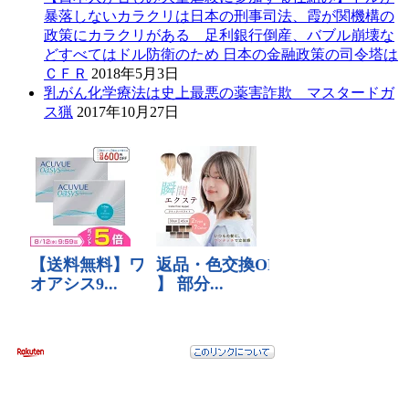
暴落しないカラクリは日本の刑事司法、霞が関機構の
政策にカラクリがある 足利銀行倒産、バブル崩壊な
どすべてはドル防衛のため 日本の金融政策の司令塔は
ＣＦＲ
2018年5月3日
乳がん化学療法は史上最悪の薬害詐欺 マスタードガ
ス猟
2017年10月27日