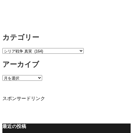
カテゴリー
カ
テ
アーカイブ
ゴ
リ
ー
ア
ー
カ
イ
スポンサードリンク
ブ
最近の投稿