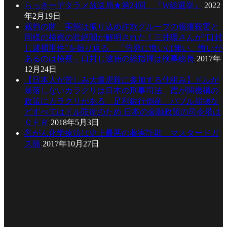
らっきーデタラメ放送局★第24回 『W総選挙』
2022
年2月19日
裁判の闇 実態は振り込め詐欺グループの報復殺害と
同様の検察の壮絶闇が解明された！三井環さんが”口封
じ逮捕事件”を振り返る 「告発に悔いは無い。悔いが
あるのは検察」口封じ逮捕の総指揮は検事総長
2017年
12月24日
【日本人が苦しみ大量虐殺に参加する仕組み】ドルが
暴落しないカラクリは日本の刑事司法、霞が関機構の
政策にカラクリがある 足利銀行倒産、バブル崩壊な
どすべてはドル防衛のため 日本の金融政策の司令塔は
ＣＦＲ
2018年5月3日
乳がん化学療法は史上最悪の薬害詐欺 マスタードガ
ス猟
2017年10月27日