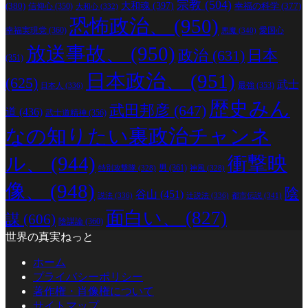
宗教
(504)
(380)
大和魂
(397)
幸福の科学
(377)
信仰心
(350)
大和心
(332)
恐怖政治、
(950)
幸福実現党
(360)
愛国心
悪魔
(340)
放送事故、
(950)
政治
(631)
日本
(351)
日本政治、
(951)
(625)
武士
最強
(353)
日本人
(336)
歴史みん
武田邦彦
(647)
道
(436)
武士道精神
(356)
なの知りたい裏政治チャンネ
ル、
(944)
衝撃映
男
(361)
特別攻撃隊
(328)
神風
(328)
像、
(948)
陰
谷山
(451)
説法
(336)
辻説法
(336)
都市伝説
(341)
面白い、
(827)
謀
(606)
陰謀論
(360)
世界の真実ねっと
ホーム
プライバシーポリシー
著作権・肖像権について
サイトマップ