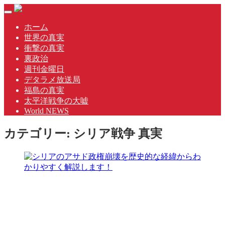
Skip
Toggle
to
navigation
content
ホーム
世界の真実
衝撃の真実
裏政治
週刊金曜日
デタラメ放送局
福島の真実
太平洋戦争の大嘘
World NEWS
カテゴリー:
シリア戦争 真実