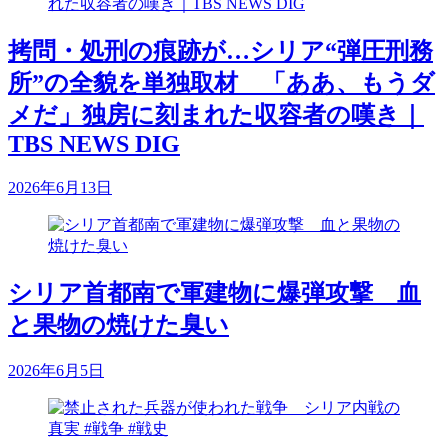
拷問・処刑の痕跡が…シリア“弾圧刑務
所”の全貌を単独取材 「ああ、もうダ
メだ」独房に刻まれた収容者の嘆き｜
TBS NEWS DIG
2026年6月13日
シリア首都南で軍建物に爆弾攻撃 血
と果物の焼けた臭い
2026年6月5日