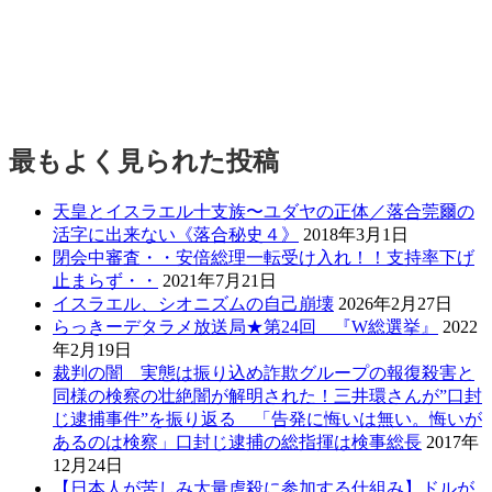
最もよく見られた投稿
天皇とイスラエル十支族〜ユダヤの正体／落合莞爾の
活字に出来ない《落合秘史４》
2018年3月1日
閉会中審査・・安倍総理一転受け入れ！！支持率下げ
止まらず・・
2021年7月21日
イスラエル、シオニズムの自己崩壊
2026年2月27日
らっきーデタラメ放送局★第24回 『W総選挙』
2022
年2月19日
裁判の闇 実態は振り込め詐欺グループの報復殺害と
同様の検察の壮絶闇が解明された！三井環さんが”口封
じ逮捕事件”を振り返る 「告発に悔いは無い。悔いが
あるのは検察」口封じ逮捕の総指揮は検事総長
2017年
12月24日
【日本人が苦しみ大量虐殺に参加する仕組み】ドルが