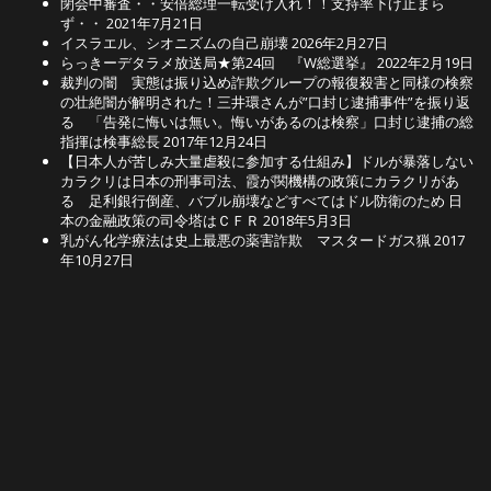
閉会中審査・・安倍総理一転受け入れ！！支持率下げ止まら
ず・・
2021年7月21日
イスラエル、シオニズムの自己崩壊
2026年2月27日
らっきーデタラメ放送局★第24回 『W総選挙』
2022年2月19日
裁判の闇 実態は振り込め詐欺グループの報復殺害と同様の検察
の壮絶闇が解明された！三井環さんが”口封じ逮捕事件”を振り返
る 「告発に悔いは無い。悔いがあるのは検察」口封じ逮捕の総
指揮は検事総長
2017年12月24日
【日本人が苦しみ大量虐殺に参加する仕組み】ドルが暴落しない
カラクリは日本の刑事司法、霞が関機構の政策にカラクリがあ
る 足利銀行倒産、バブル崩壊などすべてはドル防衛のため 日
本の金融政策の司令塔はＣＦＲ
2018年5月3日
乳がん化学療法は史上最悪の薬害詐欺 マスタードガス猟
2017
年10月27日