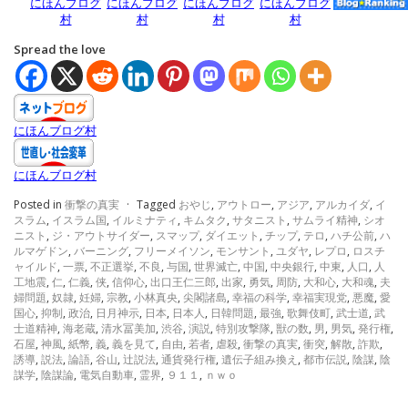
にほんブログ
にほんブログ
にほんブログ
にほんブログ
村
村
村
村
Spread the love
にほんブログ村
にほんブログ村
Posted in
衝撃の真実
·
Tagged
おやじ
,
アウトロー
,
アジア
,
アルカイダ
,
イ
スラム
,
イスラム国
,
イルミナティ
,
キムタク
,
サタニスト
,
サムライ精神
,
シオ
ニスト
,
ジ・アウトサイダー
,
スマップ
,
ダイエット
,
チップ
,
テロ
,
ハチ公前
,
ハ
ルマゲドン
,
バーニング
,
フリーメイソン
,
モンサント
,
ユダヤ
,
レプロ
,
ロスチ
ャイルド
,
一票
,
不正選挙
,
不良
,
与国
,
世界滅亡
,
中国
,
中央銀行
,
中東
,
人口
,
人
工地震
,
仁
,
仁義
,
侠
,
信仰心
,
出口王仁三郎
,
出家
,
勇気
,
周防
,
大和心
,
大和魂
,
夫
婦問題
,
奴隷
,
妊婦
,
宗教
,
小林真央
,
尖閣諸島
,
幸福の科学
,
幸福実現党
,
悪魔
,
愛
国心
,
抑制
,
政治
,
日月神示
,
日本
,
日本人
,
日韓問題
,
最強
,
歌舞伎町
,
武士道
,
武
士道精神
,
海老蔵
,
清水冨美加
,
渋谷
,
演説
,
特別攻撃隊
,
獣の数
,
男
,
男気
,
発行権
,
石屋
,
神風
,
紙幣
,
義
,
義を見て
,
自由
,
若者
,
虐殺
,
衝撃の真実
,
衝突
,
解散
,
詐欺
,
誘導
,
説法
,
論語
,
谷山
,
辻説法
,
通貨発行権
,
遺伝子組み換え
,
都市伝説
,
陰謀
,
陰
謀学
,
陰謀論
,
電気自動車
,
霊界
,
９１１
,
ｎｗｏ