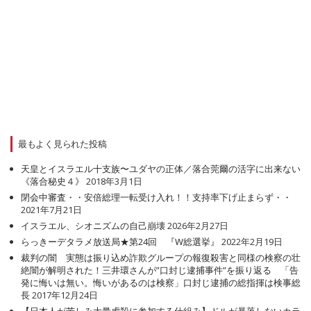
最もよく見られた投稿
天皇とイスラエル十支族〜ユダヤの正体／落合莞爾の活字に出来ない
《落合秘史４》
2018年3月1日
閉会中審査・・安倍総理一転受け入れ！！支持率下げ止まらず・・
2021年7月21日
イスラエル、シオニズムの自己崩壊
2026年2月27日
らっきーデタラメ放送局★第24回 『W総選挙』
2022年2月19日
裁判の闇 実態は振り込め詐欺グループの報復殺害と同様の検察の壮
絶闇が解明された！三井環さんが”口封じ逮捕事件”を振り返る 「告
発に悔いは無い。悔いがあるのは検察」口封じ逮捕の総指揮は検事総
長
2017年12月24日
【日本人が苦しみ大量虐殺に参加する仕組み】ドルが暴落しないカラ