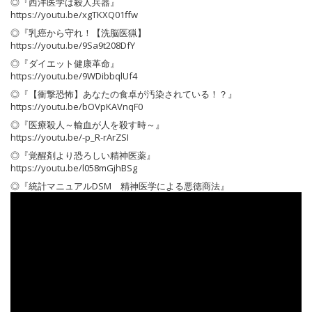
◎『西洋医学は殺人兵器』
https://youtu.be/xgTKXQ01ffw
◎『乳癌から守れ！【洗脳医猟】
https://youtu.be/9Sa9t208DfY
◎『ダイエット健康革命』
https://youtu.be/9WDibbqlUf4
◎『【衝撃恐怖】あなたの食卓が汚染されている！？』
https://youtu.be/bOVpKAVnqF0
◎『医療殺人～輸血が人を殺す時～』
https://youtu.be/-p_R-rArZSI
◎『覚醒剤より恐ろしい精神医薬』
https://youtu.be/l058mGjhBSg
◎『統計マニュアルDSM 精神医学による悪徳商法』