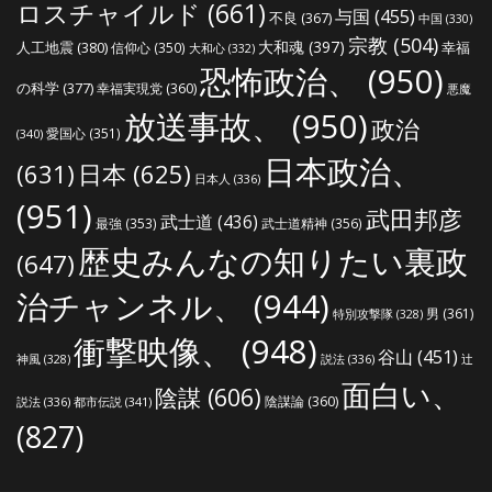
ロスチャイルド
(661)
与国
(455)
不良
(367)
中国
(330)
宗教
(504)
大和魂
(397)
人工地震
(380)
幸福
信仰心
(350)
大和心
(332)
恐怖政治、
(950)
の科学
(377)
幸福実現党
(360)
悪魔
放送事故、
(950)
政治
愛国心
(351)
(340)
日本政治、
(631)
日本
(625)
日本人
(336)
(951)
武田邦彦
武士道
(436)
最強
(353)
武士道精神
(356)
歴史みんなの知りたい裏政
(647)
治チャンネル、
(944)
男
(361)
特別攻撃隊
(328)
衝撃映像、
(948)
谷山
(451)
説法
(336)
辻
神風
(328)
面白い、
陰謀
(606)
陰謀論
(360)
説法
(336)
都市伝説
(341)
(827)