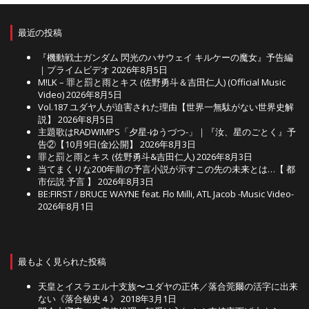
最近の投稿
『機動戦士ガンダム 閃光のハサウェイ キルケーの魔女』予告編
｜プライムビデオ
2026年8月5日
M!LK – 罪と罰と雨とキス (佐野勇斗＆吉田仁人) (Official Music
Video)
2026年8月5日
Vol.187 ユダヤ人が迫害された理由【世界一無駄がない世界史解
説】
2026年8月5日
主題歌はRADWIMPS「夕星-ゆうづつ-」｜『汝、星のごとく』予
告②【10月9日(金)公開】
2026年8月3日
罪と罰と雨とキス (佐野勇斗&吉田仁人)
2026年8月3日
当てまくりな200年前の予言小説が示すこの先の未来とは…【 都
市伝説 予言 】
2026年8月3日
BE:FIRST / BRUCE WAYNE feat. Flo Milli, ATL Jacob -Music Video-
2026年8月1日
最もよく見られた投稿
天皇とイスラエル十支族〜ユダヤの正体／落合莞爾の活字に出来
ない《落合秘史４》
2018年3月1日