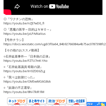
◎『ワクチンの恐怖』
https://youtu.be/nZJl7wD0_fI
◎『悪魔の医学～目的はＮＷＯ～』
https://youtu.be/jzLPAiNaVus
【号外チラシ】
https://docs.wixstatic.com/ugd/3f0a64_84b92766084a4b75ac0787398fc2
【その他のおススメ動画】
○石井紘基事件―『日本病の正体』
https://youtu.be/FZTU7mK-YAo
○『石井紘基議員 暗殺の謎』
https://youtu.be/Irr0ZDE6ZLg
○『我々は奴隷だった』
https://youtu.be/OM5wMG6G8sk
○『奴隷の不正選挙』
https://youtu.be/8N-l7kIR1lM