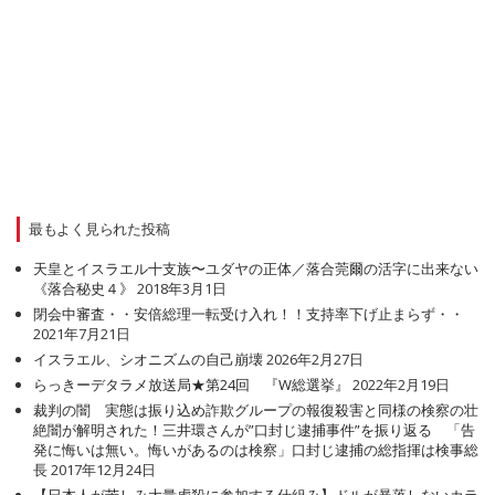
最もよく見られた投稿
天皇とイスラエル十支族〜ユダヤの正体／落合莞爾の活字に出来ない
《落合秘史４》
2018年3月1日
閉会中審査・・安倍総理一転受け入れ！！支持率下げ止まらず・・
2021年7月21日
イスラエル、シオニズムの自己崩壊
2026年2月27日
らっきーデタラメ放送局★第24回 『W総選挙』
2022年2月19日
裁判の闇 実態は振り込め詐欺グループの報復殺害と同様の検察の壮
絶闇が解明された！三井環さんが”口封じ逮捕事件”を振り返る 「告
発に悔いは無い。悔いがあるのは検察」口封じ逮捕の総指揮は検事総
長
2017年12月24日
【日本人が苦しみ大量虐殺に参加する仕組み】ドルが暴落しないカラ