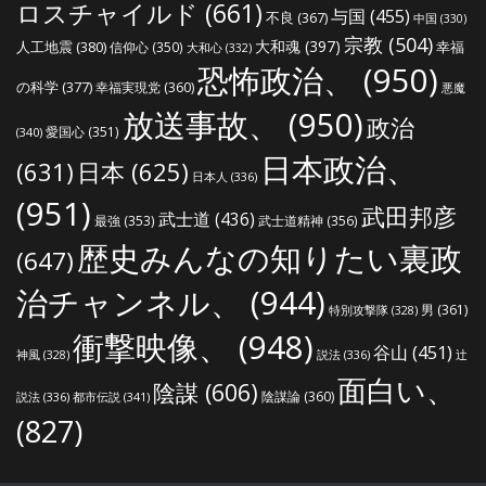
ロスチャイルド
(661)
与国
(455)
不良
(367)
中国
(330)
宗教
(504)
大和魂
(397)
人工地震
(380)
幸福
信仰心
(350)
大和心
(332)
恐怖政治、
(950)
の科学
(377)
幸福実現党
(360)
悪魔
放送事故、
(950)
政治
愛国心
(351)
(340)
日本政治、
(631)
日本
(625)
日本人
(336)
(951)
武田邦彦
武士道
(436)
最強
(353)
武士道精神
(356)
歴史みんなの知りたい裏政
(647)
治チャンネル、
(944)
男
(361)
特別攻撃隊
(328)
衝撃映像、
(948)
谷山
(451)
説法
(336)
辻
神風
(328)
面白い、
陰謀
(606)
陰謀論
(360)
説法
(336)
都市伝説
(341)
(827)