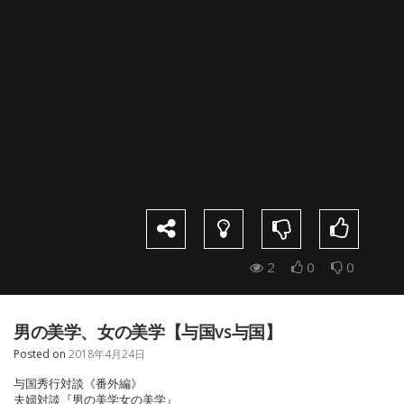
2
0
0
男の美学、女の美学【与国vs与国】
Posted on
2018年4月24日
与国秀行対談《番外編》
夫婦対談『男の美学女の美学』