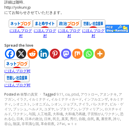
詳細は随時、
http://yokuni.jp
にてお知らせさせていただきます。
にほんブログ
にほんブログ
にほんブログ
にほんブログ
村
村
村
村
Spread the love
にほんブログ村
にほんブログ村
Posted in
衝撃の真実
·
Tagged
9.11
,
cia
,
ptsd
,
アウトロー
,
アヌンナキ
,
ア
フガン
,
イラク
,
イルミナティ
,
イルミナティカード
,
インフルエンザ
,
キルミナ
ティ
,
シオニスト
,
シオニズム
,
シオン
,
ジョブス
,
ナイラ
,
パレスチナ
,
ビル・ゲ
イツ
,
ブッシュ
,
ヘルメス
,
ユダヤ
,
レプタリアン
,
レプティリアン
,
ロスチャイ
ルド
,
ワクチン
,
与国
,
人工地震
,
大和魂
,
大和魂乃再建
,
子宮頸がんワクチン
,
恐
れる心
,
日本
,
日本の政治
,
日米
,
民主
,
真実
,
秀行
,
自殺
,
自民
,
裏
,
裏世界
,
誇り
,
谷山
,
陰謀
,
非常識な国
,
革命前夜
,
２Pac
,
ｗｔｃ