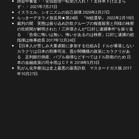
閉会中審査・・安倍総理一転受け入れ！！支持率下げ止まら
ず・・
2021年7月21日
イスラエル、シオニズムの自己崩壊
2026年2月27日
らっきーデタラメ放送局★第24回 『W総選挙』
2022年2月19日
裁判の闇 実態は振り込め詐欺グループの報復殺害と同様の検察
の壮絶闇が解明された！三井環さんが”口封じ逮捕事件”を振り返
る 「告発に悔いは無い。悔いがあるのは検察」口封じ逮捕の総
指揮は検事総長
2017年12月24日
【日本人が苦しみ大量虐殺に参加する仕組み】ドルが暴落しない
カラクリは日本の刑事司法、霞が関機構の政策にカラクリがあ
る 足利銀行倒産、バブル崩壊などすべてはドル防衛のため 日
本の金融政策の司令塔はＣＦＲ
2018年5月3日
乳がん化学療法は史上最悪の薬害詐欺 マスタードガス猟
2017
年10月27日