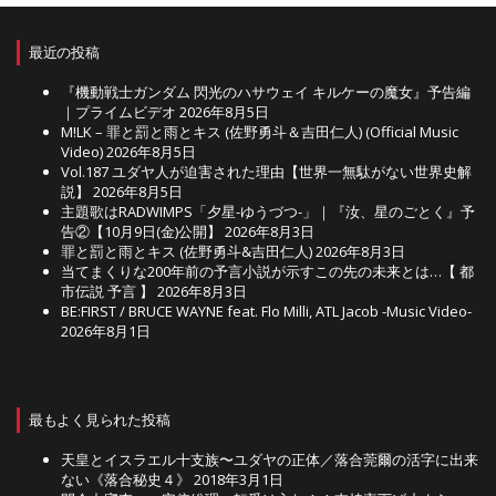
最近の投稿
『機動戦士ガンダム 閃光のハサウェイ キルケーの魔女』予告編
｜プライムビデオ
2026年8月5日
M!LK – 罪と罰と雨とキス (佐野勇斗＆吉田仁人) (Official Music
Video)
2026年8月5日
Vol.187 ユダヤ人が迫害された理由【世界一無駄がない世界史解
説】
2026年8月5日
主題歌はRADWIMPS「夕星-ゆうづつ-」｜『汝、星のごとく』予
告②【10月9日(金)公開】
2026年8月3日
罪と罰と雨とキス (佐野勇斗&吉田仁人)
2026年8月3日
当てまくりな200年前の予言小説が示すこの先の未来とは…【 都
市伝説 予言 】
2026年8月3日
BE:FIRST / BRUCE WAYNE feat. Flo Milli, ATL Jacob -Music Video-
2026年8月1日
最もよく見られた投稿
天皇とイスラエル十支族〜ユダヤの正体／落合莞爾の活字に出来
ない《落合秘史４》
2018年3月1日