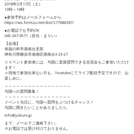
2018年3月17日（土）
13時～14時
●参加予約はメールフォームから
https://ws.formzu.net/dist/S77686387/
●お電話でも予約OK
045-367-9571（担当：まりい）
【会場】
幸福の科学港南台支部
神奈川県横浜市港南区港南台3-23-27
☆イベント参加者には、与国に直接質問できる交流会もご参加いただけ
ます！
☆現地で参加出来ない方も、Youtubeにてライブ配信予定ですので、お
楽しみに。
～～～～～～～～～～～～～～～～～
与国への質問募集！
～～～～～～～～～～～～～～～～～
イベント当日に、与国へ質問をぶつけるチャンス！
与国に聞きたいことがありましたら、
info@yokuni.jp
まで、メールでご連絡下さい。
※お電話では受け付けておりません。