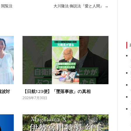
！閲覧注
大川隆法 御説法『愛と人間』
→
磁波対
【日航123便】「墜落事故」の真相
2026年7月30日