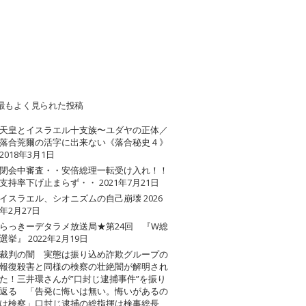
最もよく見られた投稿
天皇とイスラエル十支族〜ユダヤの正体／
落合莞爾の活字に出来ない《落合秘史４》
2018年3月1日
閉会中審査・・安倍総理一転受け入れ！！
支持率下げ止まらず・・
2021年7月21日
イスラエル、シオニズムの自己崩壊
2026
年2月27日
らっきーデタラメ放送局★第24回 『W総
選挙』
2022年2月19日
裁判の闇 実態は振り込め詐欺グループの
報復殺害と同様の検察の壮絶闇が解明され
た！三井環さんが”口封じ逮捕事件”を振り
返る 「告発に悔いは無い。悔いがあるの
は検察」口封じ逮捕の総指揮は検事総長