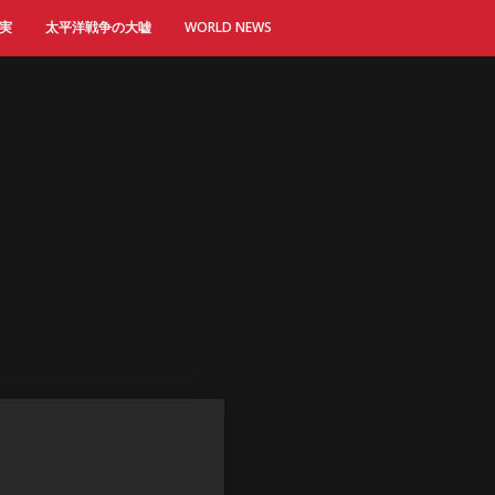
実
太平洋戦争の大嘘
WORLD NEWS