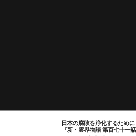
日本の腐敗
『新・霊界物語 第百七十一