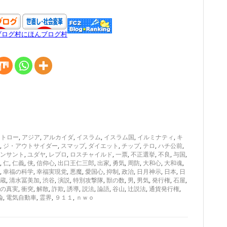
ブログ村
にほんブログ村
ウトロー
,
アジア
,
アルカイダ
,
イスラム
,
イスラム国
,
イルミナティ
,
キ
,
ジ・アウトサイダー
,
スマップ
,
ダイエット
,
チップ
,
テロ
,
ハチ公前
,
ンサント
,
ユダヤ
,
レプロ
,
ロスチャイルド
,
一票
,
不正選挙
,
不良
,
与国
,
,
仁
,
仁義
,
侠
,
信仰心
,
出口王仁三郎
,
出家
,
勇気
,
周防
,
大和心
,
大和魂
,
,
幸福の科学
,
幸福実現党
,
悪魔
,
愛国心
,
抑制
,
政治
,
日月神示
,
日本
,
日
蔵
,
清水冨美加
,
渋谷
,
演説
,
特別攻撃隊
,
獣の数
,
男
,
男気
,
発行権
,
石屋
,
の真実
,
衝突
,
解散
,
詐欺
,
誘導
,
説法
,
論語
,
谷山
,
辻説法
,
通貨発行権
,
論
,
電気自動車
,
霊界
,
９１１
,
ｎｗｏ