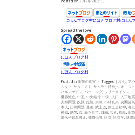
Posted on
2017年9月21日
にほんブログ村
にほんブログ村
にほん
Spread the love
にほんブログ村
にほんブログ村
Posted in
衝撃の真実
·
Tagged
おやじ
,
ア
ムタク
,
サタニスト
,
サムライ精神
,
シオニスト
ハルマゲドン
,
バーニング
,
フリーメイソン
,
モ
世界滅亡
,
中国
,
中央銀行
,
中東
,
人口
,
人工地震
夫婦問題
,
奴隷
,
妊婦
,
宗教
,
小林真央
,
尖閣諸島
本人
,
日韓問題
,
最強
,
武士道
,
武士道精神
,
海老
神風
,
紙幣
,
義
,
義を見て
,
自由
,
若者
,
虐殺
,
衝撃
遺伝子組み換え
,
都市伝説
,
陰謀
,
陰謀学
,
陰謀