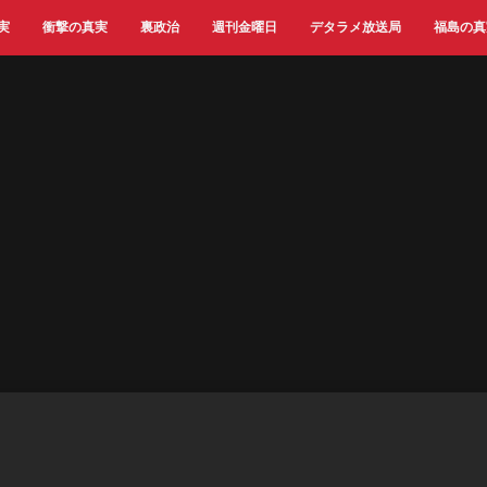
実
衝撃の真実
裏政治
週刊金曜日
デタラメ放送局
福島の真