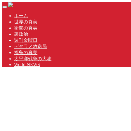
Skip
Toggle
to
navigation
content
ホーム
世界の真実
衝撃の真実
裏政治
週刊金曜日
デタラメ放送局
福島の真実
太平洋戦争の大嘘
World NEWS