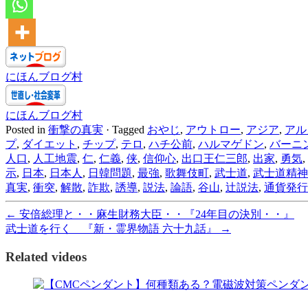
にほんブログ村
にほんブログ村
Posted in
衝撃の真実
·
Tagged
おやじ
,
アウトロー
,
アジア
,
アル
プ
,
ダイエット
,
チップ
,
テロ
,
ハチ公前
,
ハルマゲドン
,
バーニ
人口
,
人工地震
,
仁
,
仁義
,
侠
,
信仰心
,
出口王仁三郎
,
出家
,
勇気
,
示
,
日本
,
日本人
,
日韓問題
,
最強
,
歌舞伎町
,
武士道
,
武士道精神
真実
,
衝突
,
解散
,
詐欺
,
誘導
,
説法
,
論語
,
谷山
,
辻説法
,
通貨発行
←
安倍総理と・・麻生財務大臣・・『24年目の決別・・』
武士道を行く 『新・霊界物語 六十九話』
→
Related videos