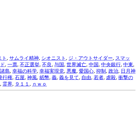
スト
,
サムライ精神
,
シオニスト
,
ジ・アウトサイダー
,
スマッ
ド
,
一票
,
不正選挙
,
不良
,
与国
,
世界滅亡
,
中国
,
中央銀行
,
中東
,
諸島
,
幸福の科学
,
幸福実現党
,
悪魔
,
愛国心
,
抑制
,
政治
,
日月神
発行権
,
石屋
,
神風
,
紙幣
,
義
,
義を見て
,
自由
,
若者
,
虐殺
,
衝撃の
,
霊界
,
９１１
,
ｎｗｏ