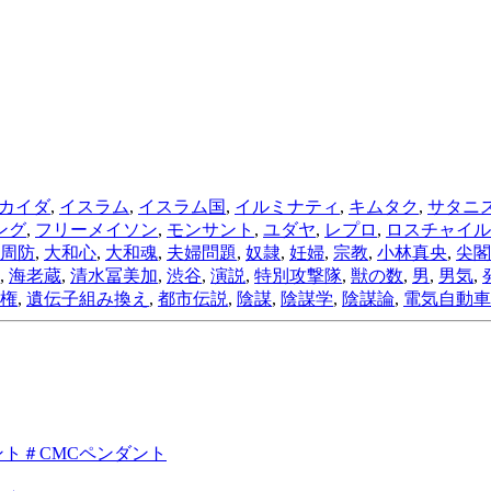
カイダ
,
イスラム
,
イスラム国
,
イルミナティ
,
キムタク
,
サタニ
ング
,
フリーメイソン
,
モンサント
,
ユダヤ
,
レプロ
,
ロスチャイル
周防
,
大和心
,
大和魂
,
夫婦問題
,
奴隷
,
妊婦
,
宗教
,
小林真央
,
尖閣
,
海老蔵
,
清水冨美加
,
渋谷
,
演説
,
特別攻撃隊
,
獣の数
,
男
,
男気
,
権
,
遺伝子組み換え
,
都市伝説
,
陰謀
,
陰謀学
,
陰謀論
,
電気自動車