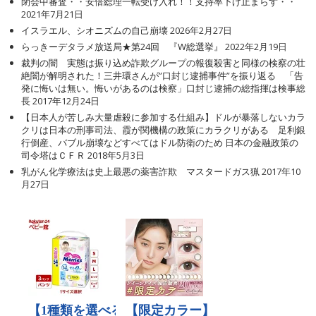
閉会中審査・・安倍総理一転受け入れ！！支持率下げ止まらず・・
2021年7月21日
イスラエル、シオニズムの自己崩壊
2026年2月27日
らっきーデタラメ放送局★第24回 『W総選挙』
2022年2月19日
裁判の闇 実態は振り込め詐欺グループの報復殺害と同様の検察の壮
絶闇が解明された！三井環さんが”口封じ逮捕事件”を振り返る 「告
発に悔いは無い。悔いがあるのは検察」口封じ逮捕の総指揮は検事総
長
2017年12月24日
【日本人が苦しみ大量虐殺に参加する仕組み】ドルが暴落しないカラ
クリは日本の刑事司法、霞が関機構の政策にカラクリがある 足利銀
行倒産、バブル崩壊などすべてはドル防衛のため 日本の金融政策の
司令塔はＣＦＲ
2018年5月3日
乳がん化学療法は史上最悪の薬害詐欺 マスタードガス猟
2017年10
月27日