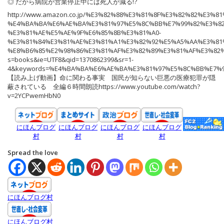
◎ だから病院が営業停止中には死人が減る!?
http://www.amazon.co.jp/%E3%82%88%E3%81%8F%E3%82%82%E3
%E4%BA%BA%E6%AE%BA%E3%81%97%E5%8C%BB%E7%99%82%E3%82
%E3%81%AE%E5%AE%9F%E6%85%8B%E3%81%A0-
%E3%81%84%E3%81%AE%E3%81%A1%E3%82%92%E5%A5%AA%E3%81
%E8%B6%85%E2%98%86%E3%81%AF%E3%82%89%E3%81%AF%E3%82%89/
s=books&ie=UTF8&qid=1370862399&sr=1-
4&keywords=%E4%BA%BA%E6%AE%BA%E3%81%97%E5%8C%BB%E7%
【読み上げ動画】命に関わる事実 国民が知らない巨悪の医療犯罪が隠
蔽されている 全編６時間朗読https://www.youtube.com/watch?
v=2YCPwemHbN0
にほんブログ
にほんブログ
にほんブログ
にほんブログ
村
村
村
村
Spread the love
にほんブログ村
にほんブログ村