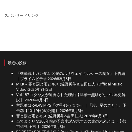
カ
イ
ブ
スポンサードリンク
最近の投稿
『機動戦士ガンダム 閃光のハサウェイ キルケーの魔女』予告編
｜プライムビデオ
2026年8月5日
M!LK – 罪と罰と雨とキス (佐野勇斗＆吉田仁人) (Official Music
Video)
2026年8月5日
Vol.187 ユダヤ人が迫害された理由【世界一無駄がない世界史解
説】
2026年8月5日
主題歌はRADWIMPS「夕星-ゆうづつ-」｜『汝、星のごとく』予
告②【10月9日(金)公開】
2026年8月3日
罪と罰と雨とキス (佐野勇斗&吉田仁人)
2026年8月3日
当てまくりな200年前の予言小説が示すこの先の未来とは…【 都
市伝説 予言 】
2026年8月3日
BE:FIRST / BRUCE WAYNE feat. Flo Milli, ATL Jacob -Music Video-