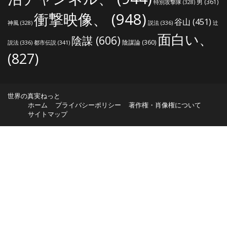
男
(361)
特別攻撃隊
(328)
衝撃映像、
(948)
谷山
(451)
説法
(336)
辻
神風
(328)
面白い、
陰謀
(606)
陰謀論
(360)
説法
(336)
都市伝説
(341)
(827)
世界の真実ねっと
ホーム
プライバシーポリシー
著作権・肖像権について
サイトマップ