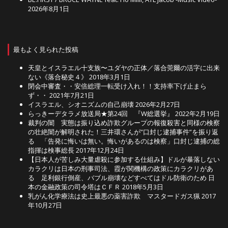
2026年8月1日
最もよく見られた投稿
天皇とイスラエル十支族〜ユダヤの正体／落合莞爾の活字に出来
ない《落合秘史４》
2018年3月1日
閉会中審査・・安倍総理一転受け入れ！！支持率下げ止まら
ず・・
2021年7月21日
イスラエル、シオニズムの自己崩壊
2026年2月27日
らっきーデタラメ放送局★第24回 『W総選挙』
2022年2月19日
裁判の闇 実態は振り込め詐欺グループの報復殺害と同様の検察
の壮絶闇が解明された！三井環さんが”口封じ逮捕事件”を振り返
る 「告発に悔いは無い。悔いがあるのは検察」口封じ逮捕の総
指揮は検事総長
2017年12月24日
【日本人が苦しみ大量虐殺に参加する仕組み】ドルが暴落しない
カラクリは日本の刑事司法、霞が関機構の政策にカラクリがあ
る 足利銀行倒産、バブル崩壊などすべてはドル防衛のため 日
本の金融政策の司令塔はＣＦＲ
2018年5月3日
乳がん化学療法は史上最悪の薬害詐欺 マスタードガス猟
2017
年10月27日