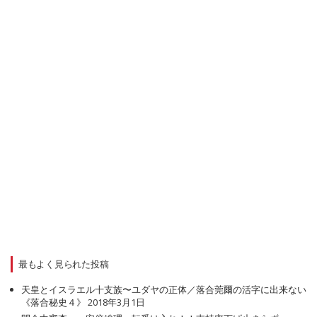
最もよく見られた投稿
天皇とイスラエル十支族〜ユダヤの正体／落合莞爾の活字に出来ない
《落合秘史４》
2018年3月1日