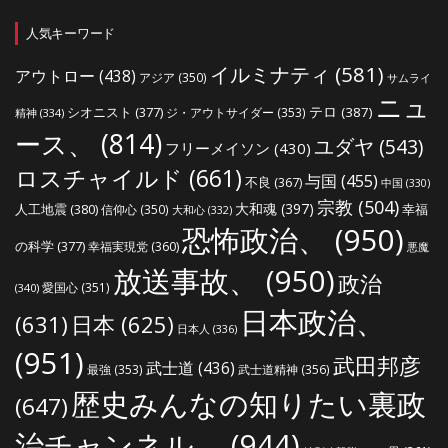
人気キーワード
イルミナティ
(581)
アウトロー
(438)
アジア
(350)
サムライ
ニュ
シオニスト
(377)
テロ
(387)
ジ・アウトサイダー
(353)
精神
(334)
ース、
(814)
ユダヤ
(543)
フリーメイソン
(430)
ロスチャイルド
(661)
与国
(455)
不良
(367)
中国
(330)
宗教
(504)
大和魂
(397)
人工地震
(380)
幸福
信仰心
(350)
大和心
(332)
恐怖政治、
(950)
の科学
(377)
幸福実現党
(360)
悪魔
放送事故、
(950)
政治
愛国心
(351)
(340)
日本政治、
(631)
日本
(625)
日本人
(336)
(951)
武田邦彦
武士道
(436)
最強
(353)
武士道精神
(356)
歴史みんなの知りたい裏政
(647)
治チャンネル、
(944)