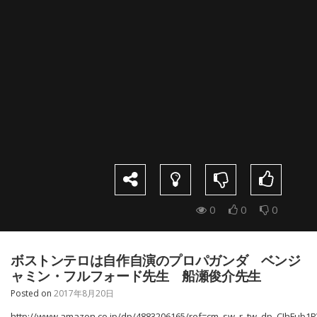
0
0
0
ボストンテロは自作自演のプロパガンダ ベンジ
ャミン・フルフォード先生 船瀬俊介先生
Posted on
2017年8月20日
http://www.amazon.co.jp/dp/4883206165/ref=cm_sw_r_tw_dp_CJhFub