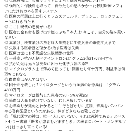
◎ 伝統療法は、金融マフィアによって保険対象外にされた
◎ 強制的に保険料を取って、自分たちの息のかかった殺戮医療マフィ
アにだけおカネを回すシステム
◎ 医療の問題は上に行くとラムズフェルド、ブッシュ、ロックフェラ
ーらに行き当たる
◎ ここに現代の悪魔がいる!
◎ 医者に金も命も投げ出す崖っぷち日本人よ! 今こそ、自分の脳を疑い
なさい
◎ 薬漬け、検査漬けの放射線大量照射に生物兵器の毒物注入まで
◎ 失敗する医者ほど儲かる/治す医者は失業
◎ 医療は世にも不思議な失敗報酬の世界!
◎ 一番高い抗がん剤ペグイントロンは1グラム3億3170万円する
◎ 抗がん剤は元々は廃棄に困った化学兵器の原料
◎ マイクログラムまで薄めて使っても1回当たり何十万円、利益率は何
万%にもなる
◎ 白血病はがんではない
◎ 団十郎を殺した!?マイロターグという白血病の治療薬は、1グラム
4800万円
◎ マイロターグは投与した患者の90・5%が死ぬ!
◎ 輸血は人命を助けていない、むしろ殺している!?
◎ お年寄りが死ぬとわかるとここぞとばかりに点滴、投薬をバンバン
やる香典医療というのがある。稼ぎどきならぬ殺しどき!
◎ 「現代医学の神は、唯一1人しかいない、それは死神である」とベス
トセラー書籍『医者が患者をだますとき』の著者ロバート・メンデルソ
ンははっきり言っている!