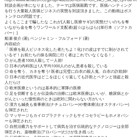
対談企画が本になりました。テーマは医猟殺戮です。医猟ハンティング
を行う大量殺人医猟ビジネスの実態を対談頂きました。この動画はボス
トンテロの問題です。
よくもここまで騙したな これが[人殺し医療サギ]の実態だ! いのちを奪
いながら金を奪うワンワールド支配者(超☆はらはら) [単行本（ソフトカ
バー）]
船瀬 俊介 (著), ベンジャミン・フルフォード (著)
内容紹介
「 医療を殺人ビジネス化した者たちよ！化けの皮はすでに剝がされて
いるぞ！お前たちの操る病院に行く者はこれでいなくなる！」
◎ がん患者1000人殺して一人前!
◎ 日本の内科医は1人平均1000人のがん患者を殺している
◎ 命を奪う、カネを奪う! 医者は完璧に白衣の殺人鬼、白衣の詐欺師!
◎ 日本の近代医学はどこをほじくり返しても詐欺とペテンと強盗と殺
人だらけ
◎ 欧米医療というのは基本的に軍隊の医療
◎ 足を切断するとか伝染病の治療には欧米医療はいいが、糖尿病とか
がんといった慢性病のときは絶対に関わらない方がいい
◎ 漢方も鍼灸も食事療法(ナチュロパシー)や整体療法(オステオパシー)
も弾圧された
◎ マッサージもカイロプラクティックもサイコセラピーもホメオパシ
ーも弾圧された
◎ 自然治癒力をサポートして病気を治す伝統的なテクノロジーは全部
弾圧され、薬物療法(アロパシー)だけが生き残った