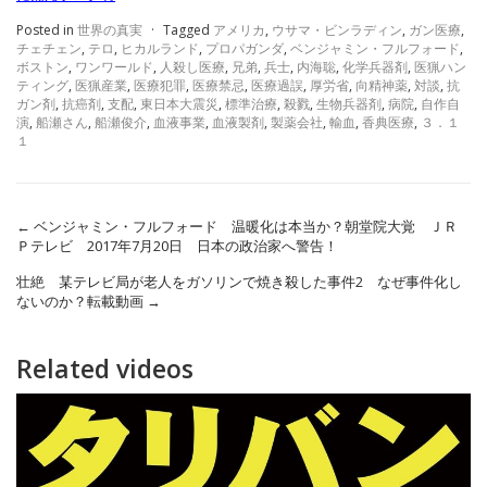
Posted in
世界の真実
·
Tagged
アメリカ
,
ウサマ・ビンラディン
,
ガン医療
,
チェチェン
,
テロ
,
ヒカルランド
,
プロパガンダ
,
ベンジャミン・フルフォード
,
ボストン
,
ワンワールド
,
人殺し医療
,
兄弟
,
兵士
,
内海聡
,
化学兵器剤
,
医猟ハン
ティング
,
医猟産業
,
医療犯罪
,
医療禁忌
,
医療過誤
,
厚労省
,
向精神薬
,
対談
,
抗
ガン剤
,
抗癌剤
,
支配
,
東日本大震災
,
標準治療
,
殺戮
,
生物兵器剤
,
病院
,
自作自
演
,
船瀬さん
,
船瀬俊介
,
血液事業
,
血液製剤
,
製薬会社
,
輸血
,
香典医療
,
３．１
１
←
ベンジャミン・フルフォード 温暖化は本当か？朝堂院大覚 ＪＲ
Ｐテレビ 2017年7月20日 日本の政治家へ警告！
壮絶 某テレビ局が老人をガソリンで焼き殺した事件2 なぜ事件化し
ないのか？転載動画
→
Related videos