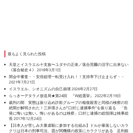
最もよく見られた投稿
天皇とイスラエル十支族〜ユダヤの正体／落合莞爾の活字に出来ない
《落合秘史４》
2018年3月1日
閉会中審査・・安倍総理一転受け入れ！！支持率下げ止まらず・・
2021年7月21日
イスラエル、シオニズムの自己崩壊
2026年2月27日
らっきーデタラメ放送局★第24回 『W総選挙』
2022年2月19日
裁判の闇 実態は振り込め詐欺グループの報復殺害と同様の検察の壮
絶闇が解明された！三井環さんが”口封じ逮捕事件”を振り返る 「告
発に悔いは無い。悔いがあるのは検察」口封じ逮捕の総指揮は検事総
長
2017年12月24日
【日本人が苦しみ大量虐殺に参加する仕組み】ドルが暴落しないカラ
クリは日本の刑事司法、霞が関機構の政策にカラクリがある 足利銀