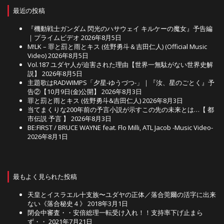
最近の投稿
『機動戦士ガンダム 閃光のハサウェイ キルケーの魔女』予告編
｜プライムビデオ
2026年8月5日
M!LK – 罪と罰と雨とキス (佐野勇斗＆吉田仁人) (Official Music
Video)
2026年8月5日
Vol.187 ユダヤ人が迫害された理由【世界一無駄がない世界史解
説】
2026年8月5日
主題歌はRADWIMPS「夕星-ゆうづつ-」｜『汝、星のごとく』予
告②【10月9日(金)公開】
2026年8月3日
罪と罰と雨とキス (佐野勇斗&吉田仁人)
2026年8月3日
当てまくりな200年前の予言小説が示すこの先の未来とは…【 都
市伝説 予言 】
2026年8月3日
BE:FIRST / BRUCE WAYNE feat. Flo Milli, ATL Jacob -Music Video-
2026年8月1日
最もよく見られた投稿
天皇とイスラエル十支族〜ユダヤの正体／落合莞爾の活字に出来
ない《落合秘史４》
2018年3月1日
閉会中審査・・安倍総理一転受け入れ！！支持率下げ止まら
ず・・
2021年7月21日