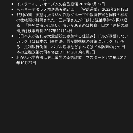
イスラエル、シオニズムの自己崩壊
2026年2月27日
らっきーデタラメ放送局★第24回 『W総選挙』
2022年2月19日
裁判の闇 実態は振り込め詐欺グループの報復殺害と同様の検察
の壮絶闇が解明された！三井環さんが”口封じ逮捕事件”を振り返
る 「告発に悔いは無い。悔いがあるのは検察」口封じ逮捕の総
指揮は検事総長
2017年12月24日
【日本人が苦しみ大量虐殺に参加する仕組み】ドルが暴落しない
カラクリは日本の刑事司法、霞が関機構の政策にカラクリがあ
る 足利銀行倒産、バブル崩壊などすべてはドル防衛のため 日
本の金融政策の司令塔はＣＦＲ
2018年5月3日
乳がん化学療法は史上最悪の薬害詐欺 マスタードガス猟
2017
年10月27日