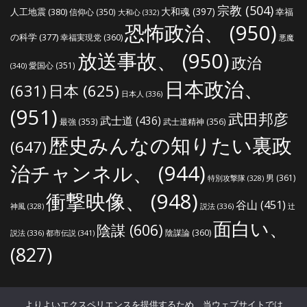
宗教
(504)
大和魂
(397)
人工地震
(380)
幸福
信仰心
(350)
大和心
(332)
恐怖政治、
(950)
の科学
(377)
幸福実現党
(360)
悪魔
放送事故、
(950)
政治
愛国心
(351)
(340)
日本政治、
(631)
日本
(625)
日本人
(336)
(951)
武田邦彦
武士道
(436)
最強
(353)
武士道精神
(356)
歴史みんなの知りたい裏政
(647)
治チャンネル、
(944)
男
(361)
特別攻撃隊
(328)
衝撃映像、
(948)
谷山
(451)
説法
(336)
辻
神風
(328)
面白い、
陰謀
(606)
陰謀論
(360)
説法
(336)
都市伝説
(341)
(827)
世界の真実ねっと
よりよいエクスペリエンスを提供するため、当ウェブサイトでは