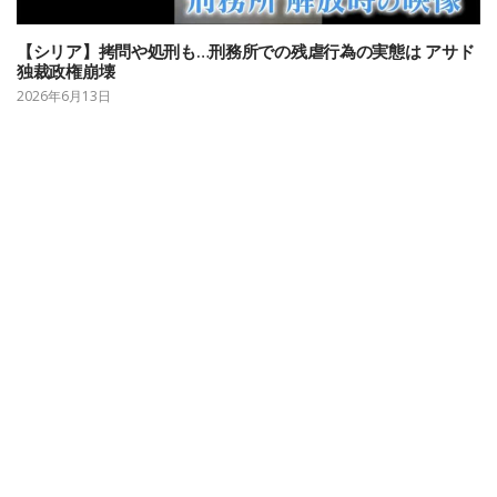
【シリア】拷問や処刑も…刑務所での残虐行為の実態は アサド
独裁政権崩壊
2026年6月13日