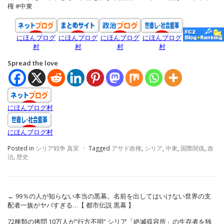
権 #中東
にほんブログ
にほんブログ
にほんブログ
にほんブログ
村
村
村
村
Spread the love
にほんブログ村
にほんブログ村
Posted in
シリア戦争 真実
·
Tagged
アサド政権
,
シリア
,
中東
,
国際関係
,
政
治
,
歴史
←
99％の人が知らない本当の黒幕。名前を出してはいけない世界の支
配者一族がヤバすぎる…【 都市伝説 黒幕 】
72種類の拷問 10万人が“行方不明” シリア「絶滅収容所」の生存者を独