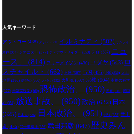
人気キーワード
イルミナティ
(582)
アウトロー
(438)
アジア
(350)
サムライ
ニュ
シオニスト
(377)
テロ
(387)
ジ・アウトサイダー
(353)
精神
(334)
ース、
(814)
ロ
ユダヤ
(543)
フリーメイソン
(430)
スチャイルド
(662)
与国
(455)
人工
不良
(367)
中国
(330)
宗教
(504)
地震
(380)
大和魂
(397)
幸福の科学
信仰心
(350)
大和心
(332)
恐怖政治、
(950)
(377)
幸福実現党
(360)
愛国
悪魔
(340)
放送事故、
(950)
政治
(632)
日本
心
(351)
日本政治、
(951)
(625)
武士
最強
(353)
日本人
(336)
歴史みん
武田邦彦
(647)
道
(436)
武士道精神
(356)