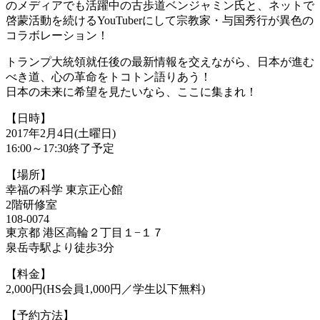
のメディアでも活躍中の古歩道ベンジャミン氏と、ネットで
啓蒙活動を続けるYouTuberにして宗教家・与国秀行が異色の
コラボレーション！
トランプ大統領就任後の最新情報を交えながら、日本が進む
べき道、心の革命をトコトン語りあう！
日本の未来に希望を見たいなら、ここに集まれ！
【日時】
2017年2月4日(土曜日)
16:00～17:30終了予定
【場所】
幸福の科学 東京正心館
2階研修室
108-0074
東京都 港区高輪２丁目１−１７
泉岳寺駅より徒歩3分
【料金】
2,000円(HS会員1,000円／学生以下無料)
【予約方法】