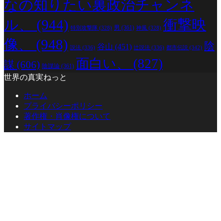
なの知りたい裏政治チャンネ
ル、
(944)
衝撃映
男
(361)
特別攻撃隊
(328)
神風
(328)
像、
(948)
陰
谷山
(451)
説法
(336)
辻説法
(336)
都市伝説
(342)
面白い、
(827)
謀
(606)
陰謀論
(361)
世界の真実ねっと
ホーム
プライバシーポリシー
著作権・肖像権について
サイトマップ