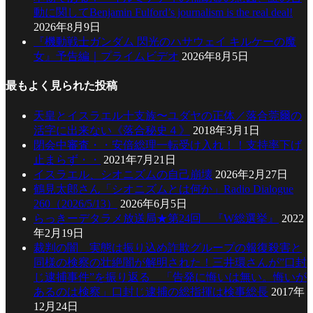
動に関してBenjamin Fulford’s journalism is the real deal!
2026年8月9日
『機動戦士ガンダム 閃光のハサウェイ キルケーの魔
女』予告編｜プライムビデオ
2026年8月5日
最もよく見られた投稿
天皇とイスラエル十支族〜ユダヤの正体／落合莞爾の
活字に出来ない《落合秘史４》
2018年3月1日
閉会中審査・・安倍総理一転受け入れ！！支持率下げ
止まらず・・
2021年7月21日
イスラエル、シオニズムの自己崩壊
2026年2月27日
鶴見太郎さん「シオニズムとは何か」Radio Dialogue
260（2026/5/13）
2026年6月5日
らっきーデタラメ放送局★第24回 『W総選挙』
2022
年2月19日
裁判の闇 実態は振り込め詐欺グループの報復殺害と
同様の検察の壮絶闇が解明された！三井環さんが”口封
じ逮捕事件”を振り返る 「告発に悔いは無い。悔いが
あるのは検察」口封じ逮捕の総指揮は検事総長
2017年
12月24日