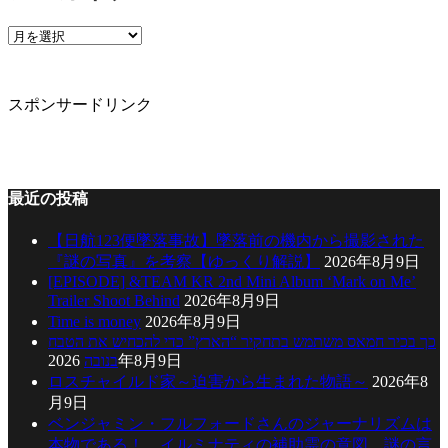
リ
ー
ア
ー
カ
イ
スポンサードリンク
ブ
最近の投稿
【日航123便墜落事故】墜落前の機内から撮影された
『謎の写真』を考察【ゆっくり解説】
2026年8月9日
[EPISODE] &TEAM KR 2nd Mini Album ‘Mark on Me’
Trailer Shoot Behind
2026年8月9日
Time is money
2026年8月9日
כך בכיר חמאס משתמש בתחקיר “הארץ” כדי להכחיש את הטבח
בנובה
2026年8月9日
ロスチャイルド家～迫害から生まれた物語～
2026年8
月9日
ベンジャミン・フルフォードさんのジャーナリズムは
本物である！ イルミナティの補助霊の意図、謎の言