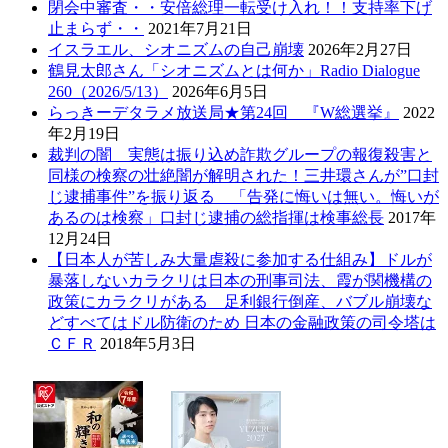
閉会中審査・・安倍総理一転受け入れ！！支持率下げ
止まらず・・
2021年7月21日
イスラエル、シオニズムの自己崩壊
2026年2月27日
鶴見太郎さん「シオニズムとは何か」Radio Dialogue
260（2026/5/13）
2026年6月5日
らっきーデタラメ放送局★第24回 『W総選挙』
2022
年2月19日
裁判の闇 実態は振り込め詐欺グループの報復殺害と
同様の検察の壮絶闇が解明された！三井環さんが”口封
じ逮捕事件”を振り返る 「告発に悔いは無い。悔いが
あるのは検察」口封じ逮捕の総指揮は検事総長
2017年
12月24日
【日本人が苦しみ大量虐殺に参加する仕組み】ドルが
暴落しないカラクリは日本の刑事司法、霞が関機構の
政策にカラクリがある 足利銀行倒産、バブル崩壊な
どすべてはドル防衛のため 日本の金融政策の司令塔は
ＣＦＲ
2018年5月3日