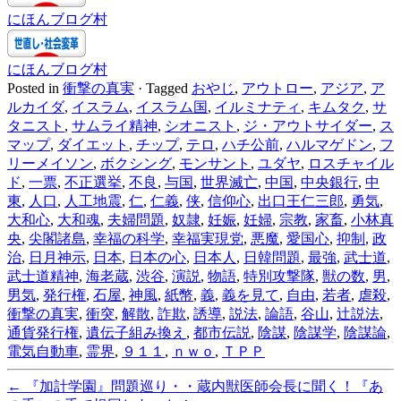
にほんブログ村
にほんブログ村
Posted in
衝撃の真実
·
Tagged
おやじ
,
アウトロー
,
アジア
,
ア
ルカイダ
,
イスラム
,
イスラム国
,
イルミナティ
,
キムタク
,
サ
タニスト
,
サムライ精神
,
シオニスト
,
ジ・アウトサイダー
,
ス
マップ
,
ダイエット
,
チップ
,
テロ
,
ハチ公前
,
ハルマゲドン
,
フ
リーメイソン
,
ボクシング
,
モンサント
,
ユダヤ
,
ロスチャイル
ド
,
一票
,
不正選挙
,
不良
,
与国
,
世界滅亡
,
中国
,
中央銀行
,
中
東
,
人口
,
人工地震
,
仁
,
仁義
,
侠
,
信仰心
,
出口王仁三郎
,
勇気
,
大和心
,
大和魂
,
夫婦問題
,
奴隷
,
妊娠
,
妊婦
,
宗教
,
家畜
,
小林真
央
,
尖閣諸島
,
幸福の科学
,
幸福実現党
,
悪魔
,
愛国心
,
抑制
,
政
治
,
日月神示
,
日本
,
日本の心
,
日本人
,
日韓問題
,
最強
,
武士道
,
武士道精神
,
海老蔵
,
渋谷
,
演説
,
物語
,
特別攻撃隊
,
獣の数
,
男
,
男気
,
発行権
,
石屋
,
神風
,
紙幣
,
義
,
義を見て
,
自由
,
若者
,
虐殺
,
衝撃の真実
,
衝突
,
解散
,
詐欺
,
誘導
,
説法
,
論語
,
谷山
,
辻説法
,
通貨発行権
,
遺伝子組み換え
,
都市伝説
,
陰謀
,
陰謀学
,
陰謀論
,
電気自動車
,
霊界
,
９１１
,
ｎｗｏ
,
ＴＰＰ
←
『加計学園』問題巡り・・蔵内獣医師会長に聞く！『あ