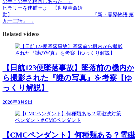
の手この手で根回しあった！』
ヒラリーを逮捕せよ！【世界革命始
動】 『新・霊界物語 第
九十三話』
→
Related videos
【日航123便墜落事故】墜落前の機内か
ら撮影された『謎の写真』を考察【ゆ
っくり解説】
2026年8月9日
【CMCペンダント】何種類ある？電磁