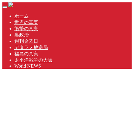
Skip
Toggle
to
navigation
content
ホーム
世界の真実
衝撃の真実
裏政治
週刊金曜日
デタラメ放送局
福島の真実
太平洋戦争の大嘘
World NEWS