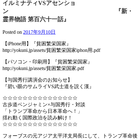
イルミナティVSアセンショ
ン 『新・
霊界物語 第百六十一話』
Posted on
2017年9月10日
【iPhone用】『貧困繁栄国家』
http://yokuni.jp/assets/貧困繁栄国家iphon用.pdf
【パソコン・印刷用】『貧困繁栄国家』
http://yokuni.jp/assets/貧困繁栄国家.pdf
【与国秀行講演会のお知らせ】
『碧い眼のサムライVS武士道を説く漢』
☆☆☆☆☆☆☆☆☆☆☆☆☆☆☆
古歩道ベンジャミン×与国秀行・対談
「トランプ革命から日本革命へ！」
揺れ動く国際政治を読み解け！
☆☆☆☆☆☆☆☆☆☆☆☆☆☆☆
フォーブスの元アジア太平洋支局長にして、トランプ革命後