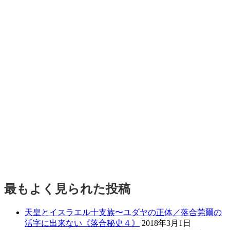
最もよく見られた投稿
天皇とイスラエル十支族〜ユダヤの正体／落合莞爾の
活字に出来ない《落合秘史４》
2018年3月1日