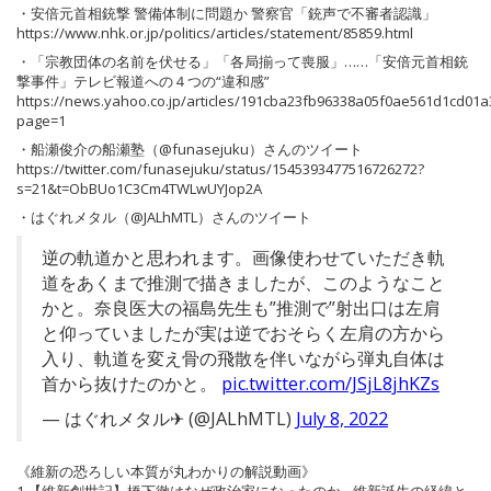
・安倍元首相銃撃 警備体制に問題か 警察官「銃声で不審者認識」
https://www.nhk.or.jp/politics/articles/statement/85859.html
・「宗教団体の名前を伏せる」「各局揃って喪服」……「安倍元首相銃
撃事件」テレビ報道への４つの“違和感”
https://news.yahoo.co.jp/articles/191cba23fb96338a05f0ae561d1cd01
page=1
・船瀬俊介の船瀬塾（@funasejuku）さんのツイート
https://twitter.com/funasejuku/status/1545393477516726272?
s=21&t=ObBUo1C3Cm4TWLwUYJop2A
・はぐれメタル（@JALhMTL）さんのツイート
逆の軌道かと思われます。画像使わせていただき軌
道をあくまで推測で描きましたが、このようなこと
かと。奈良医大の福島先生も”推測で”射出口は左肩
と仰っていましたが実は逆でおそらく左肩の方から
入り、軌道を変え骨の飛散を伴いながら弾丸自体は
首から抜けたのかと。
pic.twitter.com/JSjL8jhKZs
— はぐれメタル✈ (@JALhMTL)
July 8, 2022
《維新の恐ろしい本質が丸わかりの解説動画》