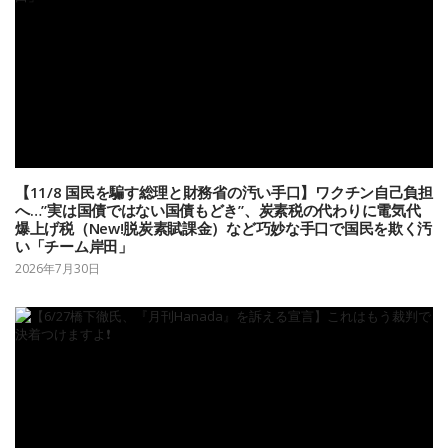
【11/8 国民を騙す総理と財務省の汚い手口】ワクチン自己負担
へ…”実は国債ではない国債もどき”、炭素税の代わりに電気代
爆上げ税（New!脱炭素賦課金）など巧妙な手口で国民を欺く汚
い「チーム岸田」
2026年7月30日