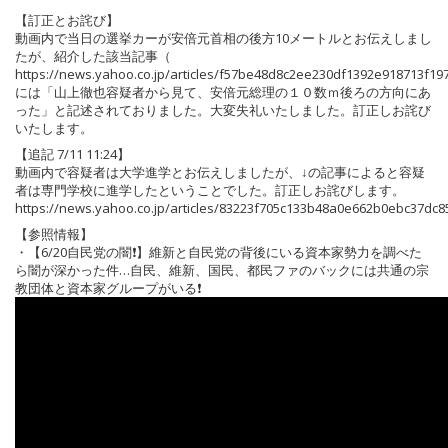
【訂正とお詫び】
動画内で当日の選挙カーが安倍元首相の後方10メートルとお伝えしまし
たが、紹介した該当記事（
https://news.yahoo.co.jp/articles/f57be48d8c2ee230df1392e918713f
には「山上徹也容疑者から見て、安倍元総理の１０数ｍ後ろの方向にあ
った」と記述されておりました。大変失礼いたしました。訂正しお詫び
いたします。
【追記 7/11 11:24】
動画内で容疑者は大学進学とお伝えしましたが、↓の記事によると容疑
者は専門学校に進学したということでした。訂正しお詫びします。
https://news.yahoo.co.jp/articles/83223f705c133b48a0e662b0ebc37dc
【参照情報】
・【6/20自民党の闇❗️】維新と自民党の背後にいる資本家勢力を調べた
ら闇が深かった件…自民、維新、国民、都民ファのバックには共通の宗
教団体と資本家グループがいる❗️