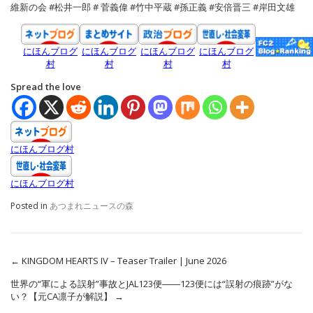
維新の会 #松井一郎 # 菅義偉 #竹中平蔵 #孫正義 #安倍晋三 #岸田文雄
にほんブログ
にほんブログ
にほんブログ
にほんブログ
村
村
村
村
Spread the love
にほんブログ村
にほんブログ村
Posted in
あつまれニュースの森
←
KINGDOM HEARTS IV – Teaser Trailer | June 2026
世界の“軍による誤射”事故とJAL123便――123便には“誤射の痕跡”がな
い？【元CA凛子が解説】
→