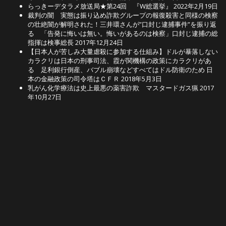
らっきーデタラメ放送局★第24回 『W総選挙』
2022年2月19日
裁判の闇 実態は振り込め詐欺グループの報復殺害と同様の検察
の壮絶闇が解明された！三井環さんが”口封じ逮捕事件”を振り返
る 「告発に悔いは無い。悔いがあるのは検察」口封じ逮捕の総
指揮は検事総長
2017年12月24日
【日本人が苦しみ大量虐殺に参加する仕組み】ドルが暴落しない
カラクリは日本の刑事司法、霞が関機構の政策にカラクリがあ
る 足利銀行倒産、バブル崩壊などすべてはドル防衛のため 日
本の金融政策の司令塔はＣＦＲ
2018年5月3日
乳がん化学療法は史上最悪の薬害詐欺 マスタードガス猟
2017
年10月27日