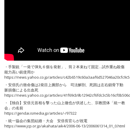
・手製銃「一発で弾丸６個を発射」、筒２本束ねて固定…試作重ね殺傷
能力高い銃使用か
https://news.yahoo.co.jp/articles/c42b6519c60a3aaf6d527046a20cfc9c
・安倍氏の致命傷は2発目上腕部から 司法解剖、死因は左右鎖骨下動
脈損傷による出血死
https://news.yahoo.co.jp/articles/41f69cb9b12942cf6fdc3c5b16cf0b506
・【独自】安倍元首相を撃った山上徹也が供述した、宗教団体「統一教
会」の名前
https://gendai.ismedia.jp/articles/-/97322
・統一協会の集団結婚・大会 安倍長官らが祝電
https://www.jcp.or.jp/akahata/aik4/2006-06-13/2006061314_01_0.html