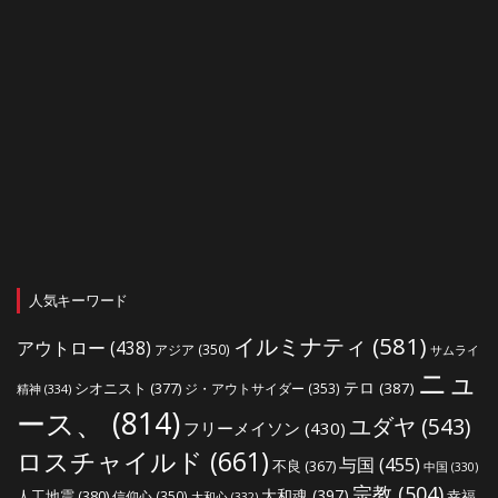
人気キーワード
イルミナティ
(581)
アウトロー
(438)
アジア
(350)
サムライ
ニュ
シオニスト
(377)
テロ
(387)
ジ・アウトサイダー
(353)
精神
(334)
ース、
(814)
ユダヤ
(543)
フリーメイソン
(430)
ロスチャイルド
(661)
与国
(455)
不良
(367)
中国
(330)
宗教
(504)
大和魂
(397)
人工地震
(380)
幸福
信仰心
(350)
大和心
(332)