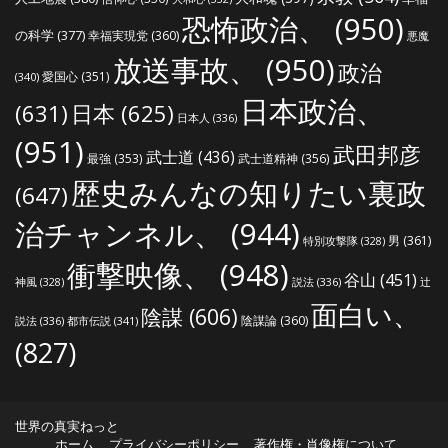
恐怖政治、
(950)
の科学
(377)
幸福実現党
(360)
悪魔
放送事故、
(950)
政治
愛国心
(351)
(340)
日本政治、
(631)
日本
(625)
日本人
(336)
(951)
武田邦彦
武士道
(436)
最強
(353)
武士道精神
(356)
歴史みんなの知りたい裏政
(647)
治チャンネル、
(944)
男
(361)
特別攻撃隊
(328)
衝撃映像、
(948)
谷山
(451)
説法
(336)
辻
神風
(328)
面白い、
陰謀
(606)
陰謀論
(360)
説法
(336)
都市伝説
(341)
(827)
世界の真実ねっと
ホーム
プライバシーポリシー
著作権・肖像権について