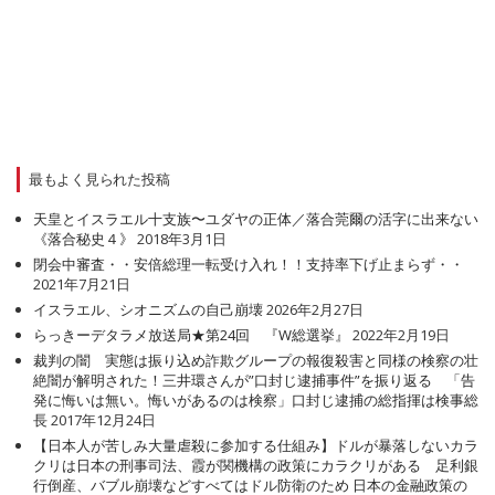
最もよく見られた投稿
天皇とイスラエル十支族〜ユダヤの正体／落合莞爾の活字に出来ない
《落合秘史４》
2018年3月1日
閉会中審査・・安倍総理一転受け入れ！！支持率下げ止まらず・・
2021年7月21日
イスラエル、シオニズムの自己崩壊
2026年2月27日
らっきーデタラメ放送局★第24回 『W総選挙』
2022年2月19日
裁判の闇 実態は振り込め詐欺グループの報復殺害と同様の検察の壮
絶闇が解明された！三井環さんが”口封じ逮捕事件”を振り返る 「告
発に悔いは無い。悔いがあるのは検察」口封じ逮捕の総指揮は検事総
長
2017年12月24日
【日本人が苦しみ大量虐殺に参加する仕組み】ドルが暴落しないカラ
クリは日本の刑事司法、霞が関機構の政策にカラクリがある 足利銀
行倒産、バブル崩壊などすべてはドル防衛のため 日本の金融政策の