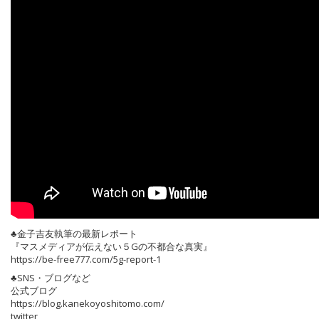
♣️金子吉友執筆の最新レポート
『マスメディアが伝えない５Gの不都合な真実』
https://be-free777.com/5g-report-1
♣️SNS・ブログなど
公式ブログ
https://blog.kanekoyoshitomo.com/
twitter