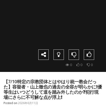
0
0
0
【7/10特定の宗教団体とはやはり統一教会だっ
た】容疑者・山上徹也の過去の全容が明らかに❗️優
等生はいつどうして道を踏み外したのか❓犯行現
場にさらに不可解な点が浮上❗️
Posted on
2026年6月11日