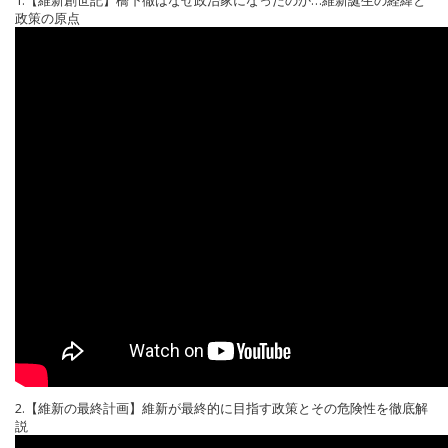
1.【維新創世記】橋下徹はなぜ政治家になったのか…維新誕生の経緯と
政策の原点
2.【維新の最終計画】維新が最終的に目指す政策とその危険性を徹底解
説