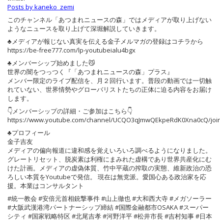
Posts by kaneko_zemi
このチャンネル「あつまれニュースの森」ではメディアが取り上げない
ようなニュースを取り上げて深堀解説していきます。
♣️メディアが報じない真実を伝える金子メルマガの登録はコチラから
https://be-free777.com/lp-youtubeialu4bgx
♣️メンバーシップ始めました😼
世界の闇をつっつく『「あつまれニュースの森」プラス』
メンバー限定のライブ配信を、月２回行います。普段の動画では一切触
れていない、世界情勢やグローバリストたちの正体に迫る内容をお届け
します。
👇メンバーシップの詳細・ご参加はこちら👇
https://www.youtube.com/channel/UCQO3qJmwQEkpeRdK0Xna0cQ/joi
♣️プロフィール
金子吉友
メディアの偏向報道に違和感を覚えいろいろ調べるようになりました。
グレートリセット、脱炭素は利権にまみれた虚構であり世界共産化にむ
けた計画。メディアの虚偽体質、竹中平蔵の搾取の実態、維新政治の恐
ろしい本質をYoutubeで発信。 現在は無党派。愛国心ある政治家を応
援。本業はコンサルタント
#統一教会 #安倍元首相銃撃事件 #山上徹也 #大和西大寺 #メガソーラー
#大阪武漢港湾パートナーシップ締結 #国際金融都市OSAKA #スーパー
シティ #国家戦略特区 #北尾吉孝 #河野洋平 #松井市長 #吉村知事 #日本