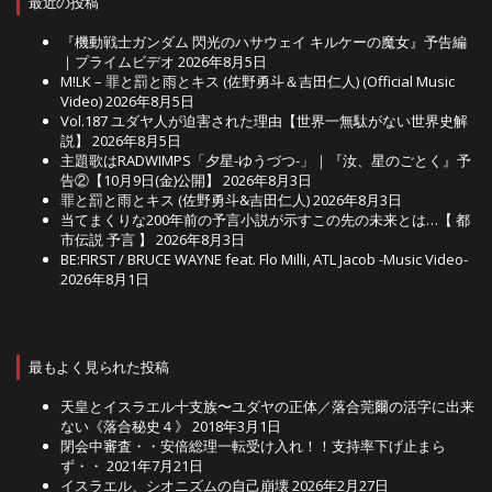
最近の投稿
『機動戦士ガンダム 閃光のハサウェイ キルケーの魔女』予告編
｜プライムビデオ
2026年8月5日
M!LK – 罪と罰と雨とキス (佐野勇斗＆吉田仁人) (Official Music
Video)
2026年8月5日
Vol.187 ユダヤ人が迫害された理由【世界一無駄がない世界史解
説】
2026年8月5日
主題歌はRADWIMPS「夕星-ゆうづつ-」｜『汝、星のごとく』予
告②【10月9日(金)公開】
2026年8月3日
罪と罰と雨とキス (佐野勇斗&吉田仁人)
2026年8月3日
当てまくりな200年前の予言小説が示すこの先の未来とは…【 都
市伝説 予言 】
2026年8月3日
BE:FIRST / BRUCE WAYNE feat. Flo Milli, ATL Jacob -Music Video-
2026年8月1日
最もよく見られた投稿
天皇とイスラエル十支族〜ユダヤの正体／落合莞爾の活字に出来
ない《落合秘史４》
2018年3月1日
閉会中審査・・安倍総理一転受け入れ！！支持率下げ止まら
ず・・
2021年7月21日
イスラエル、シオニズムの自己崩壊
2026年2月27日