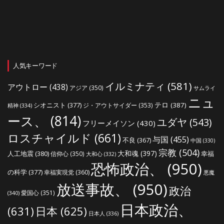
人気キーワード
イルミナティ
(581)
アウトロー
(438)
アジア
(350)
サムライ
ニュ
シオニスト
(377)
テロ
(387)
ジ・アウトサイダー
(353)
精神
(334)
ース、
(814)
ユダヤ
(543)
フリーメイソン
(430)
ロスチャイルド
(661)
与国
(455)
不良
(367)
中国
(330)
宗教
(504)
大和魂
(397)
人工地震
(380)
幸福
信仰心
(350)
大和心
(332)
恐怖政治、
(950)
の科学
(377)
幸福実現党
(360)
悪魔
放送事故、
(950)
政治
愛国心
(351)
(340)
日本政治、
(631)
日本
(625)
日本人
(336)