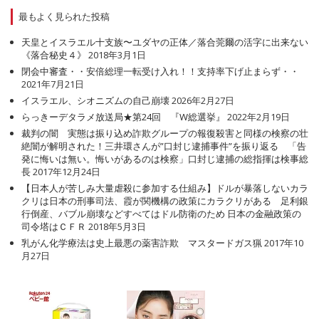
最もよく見られた投稿
天皇とイスラエル十支族〜ユダヤの正体／落合莞爾の活字に出来ない
《落合秘史４》
2018年3月1日
閉会中審査・・安倍総理一転受け入れ！！支持率下げ止まらず・・
2021年7月21日
イスラエル、シオニズムの自己崩壊
2026年2月27日
らっきーデタラメ放送局★第24回 『W総選挙』
2022年2月19日
裁判の闇 実態は振り込め詐欺グループの報復殺害と同様の検察の壮
絶闇が解明された！三井環さんが”口封じ逮捕事件”を振り返る 「告
発に悔いは無い。悔いがあるのは検察」口封じ逮捕の総指揮は検事総
長
2017年12月24日
【日本人が苦しみ大量虐殺に参加する仕組み】ドルが暴落しないカラ
クリは日本の刑事司法、霞が関機構の政策にカラクリがある 足利銀
行倒産、バブル崩壊などすべてはドル防衛のため 日本の金融政策の
司令塔はＣＦＲ
2018年5月3日
乳がん化学療法は史上最悪の薬害詐欺 マスタードガス猟
2017年10
月27日