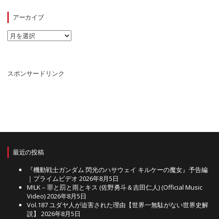
ゴ
リ
アーカイブ
ー
ア
ー
カ
イ
ブ
スポンサードリンク
最近の投稿
『機動戦士ガンダム 閃光のハサウェイ キルケーの魔女』予告編
｜プライムビデオ
2026年8月5日
M!LK – 罪と罰と雨とキス (佐野勇斗＆吉田仁人) (Official Music
Video)
2026年8月5日
Vol.187 ユダヤ人が迫害された理由【世界一無駄がない世界史解
説】
2026年8月5日