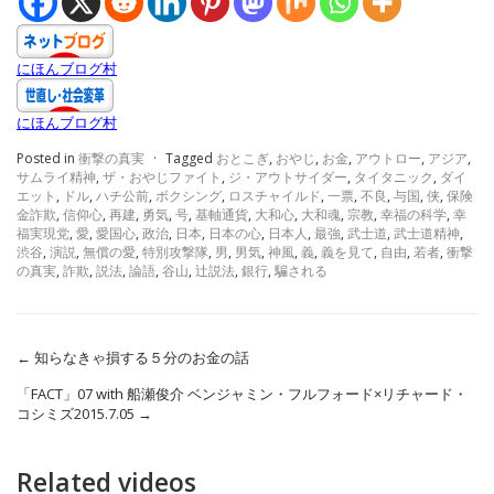
にほんブログ村
にほんブログ村
Posted in
衝撃の真実
·
Tagged
おとこぎ
,
おやじ
,
お金
,
アウトロー
,
アジア
,
サムライ精神
,
ザ・おやじファイト
,
ジ・アウトサイダー
,
タイタニック
,
ダイ
エット
,
ドル
,
ハチ公前
,
ボクシング
,
ロスチャイルド
,
一票
,
不良
,
与国
,
侠
,
保険
金詐欺
,
信仰心
,
再建
,
勇気
,
号
,
基軸通貨
,
大和心
,
大和魂
,
宗教
,
幸福の科学
,
幸
福実現党
,
愛
,
愛国心
,
政治
,
日本
,
日本の心
,
日本人
,
最強
,
武士道
,
武士道精神
,
渋谷
,
演説
,
無償の愛
,
特別攻撃隊
,
男
,
男気
,
神風
,
義
,
義を見て
,
自由
,
若者
,
衝撃
の真実
,
詐欺
,
説法
,
論語
,
谷山
,
辻説法
,
銀行
,
騙される
←
知らなきゃ損する５分のお金の話
「FACT」07 with 船瀬俊介 ベンジャミン・フルフォード×リチャード・
コシミズ2015.7.05
→
Related videos