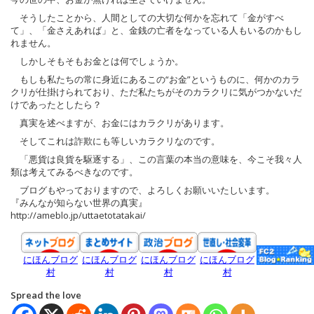
そうしたことから、人間としての大切な何かを忘れて「金がすべ
て」、「金さえあれば」と、金銭の亡者をなっている人もいるのかもし
れません。
しかしそもそもお金とは何でしょうか。
もしも私たちの常に身近にあるこの“お金”というものに、何かのカラ
クリが仕掛けられており、ただ私たちがそのカラクリに気がつかないだ
けであったとしたら？
真実を述べますが、お金にはカラクリがあります。
そしてこれは詐欺にも等しいカラクリなのです。
「悪貨は良貨を駆逐する」、この言葉の本当の意味を、今こそ我々人
類は考えてみるべきなのです。
ブログもやっておりますので、よろしくお願いいたしいます。
『みんなが知らない世界の真実』
http://ameblo.jp/uttaetotatakai/
にほんブログ
にほんブログ
にほんブログ
にほんブログ
村
村
村
村
Spread the love