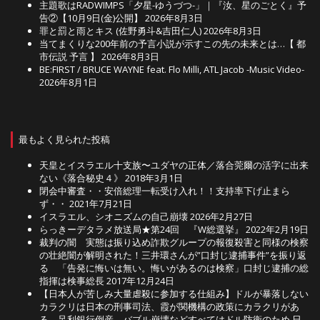
主題歌はRADWIMPS「夕星-ゆうづつ-」｜『汝、星のごとく』予
告②【10月9日(金)公開】
2026年8月3日
罪と罰と雨とキス (佐野勇斗&吉田仁人)
2026年8月3日
当てまくりな200年前の予言小説が示すこの先の未来とは…【 都
市伝説 予言 】
2026年8月3日
BE:FIRST / BRUCE WAYNE feat. Flo Milli, ATL Jacob -Music Video-
2026年8月1日
最もよく見られた投稿
天皇とイスラエル十支族〜ユダヤの正体／落合莞爾の活字に出来
ない《落合秘史４》
2018年3月1日
閉会中審査・・安倍総理一転受け入れ！！支持率下げ止まら
ず・・
2021年7月21日
イスラエル、シオニズムの自己崩壊
2026年2月27日
らっきーデタラメ放送局★第24回 『W総選挙』
2022年2月19日
裁判の闇 実態は振り込め詐欺グループの報復殺害と同様の検察
の壮絶闇が解明された！三井環さんが”口封じ逮捕事件”を振り返
る 「告発に悔いは無い。悔いがあるのは検察」口封じ逮捕の総
指揮は検事総長
2017年12月24日
【日本人が苦しみ大量虐殺に参加する仕組み】ドルが暴落しない
カラクリは日本の刑事司法、霞が関機構の政策にカラクリがあ
る 足利銀行倒産、バブル崩壊などすべてはドル防衛のため 日