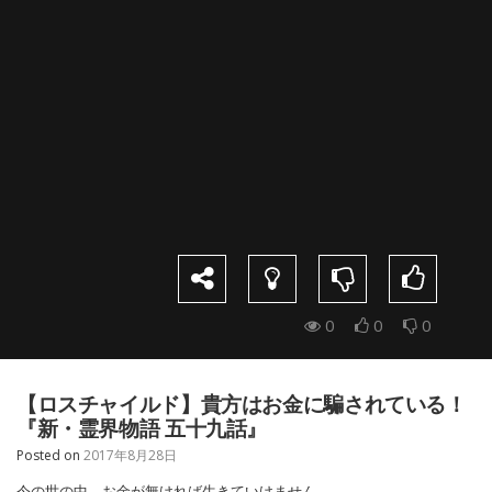
0
0
0
【ロスチャイルド】貴方はお金に騙されている！
『新・霊界物語 五十九話』
Posted on
2017年8月28日
今の世の中、お金が無ければ生きていけません。