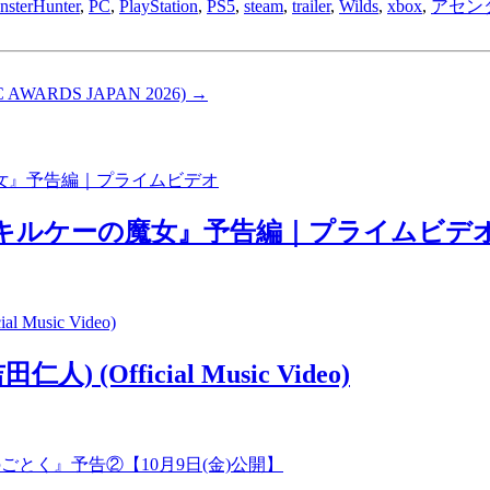
sterHunter
,
PC
,
PlayStation
,
PS5
,
steam
,
trailer
,
Wilds
,
xbox
,
アセン
IC AWARDS JAPAN 2026)
→
 キルケーの魔女』予告編｜プライムビデ
(Official Music Video)