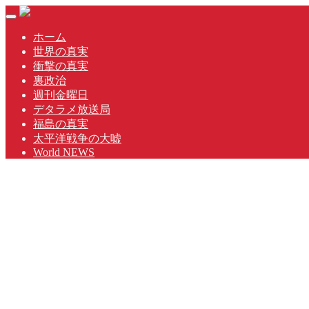
Skip
Toggle
to
navigation
content
ホーム
世界の真実
衝撃の真実
裏政治
週刊金曜日
デタラメ放送局
福島の真実
太平洋戦争の大嘘
World NEWS