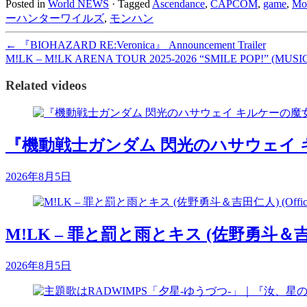
Posted in
World NEWS
·
Tagged
Ascendance
,
CAPCOM
,
game
,
Mon
ーハンターワイルズ
,
モンハン
←
『BIOHAZARD RE:Veronica』 Announcement Trailer
M!LK – M!LK ARENA TOUR 2025-2026 “SMILE POP!” (MUS
Related videos
『機動戦士ガンダム 閃光のハサウェイ
2026年8月5日
M!LK – 罪と罰と雨とキス (佐野勇斗＆吉田仁人) 
2026年8月5日