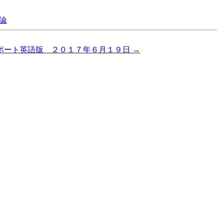
論
ポート英語版 ２０１７年６月１９日
→