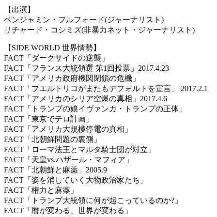
【出演】
ベンジャミン・フルフォード(ジャーナリスト)
リチャード・コシミズ(非暴力ネット・ジャーナリスト)
【SIDE WORLD 世界情勢】
FACT「ダークサイドの逆襲」
FACT「フランス大統領選 第1回投票」2017.4.23
FACT「アメリカ政府機関閉鎖の危機」
FACT「プエルトリコがまたもデフォルトを宣言」 2017.2.1
FACT「アメリカのシリア空爆の真相」2017.4.6
FACT「トランプの娘イヴァンカ・トランプの正体」
FACT「東京でテロ計画」
FACT「アメリカ大規模停電の真相」
FACT「北朝鮮問題の裏側」
FACT「ローマ法王とマルタ騎士団が対立」
FACT「天皇vs.ハザール・マフィア」
FACT「北朝鮮と麻薬」2005.9
FACT「姿を消していく大物政治家たち」
FACT「権力と麻薬」
FACT「トランプ大統領に何が起こっているのか?」
FACT「暦が変わる、世界が変わる」