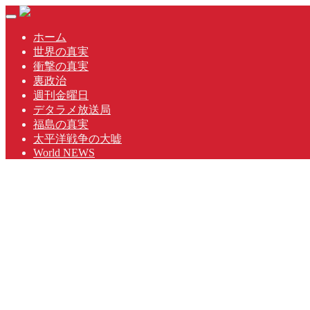
Skip
Toggle
to
navigation
content
ホーム
世界の真実
衝撃の真実
裏政治
週刊金曜日
デタラメ放送局
福島の真実
太平洋戦争の大嘘
World NEWS