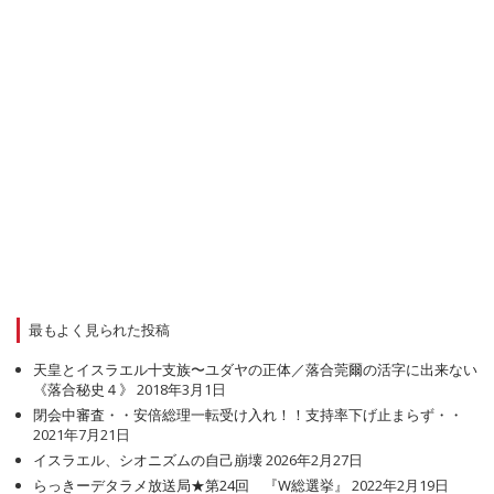
最もよく見られた投稿
天皇とイスラエル十支族〜ユダヤの正体／落合莞爾の活字に出来ない
《落合秘史４》
2018年3月1日
閉会中審査・・安倍総理一転受け入れ！！支持率下げ止まらず・・
2021年7月21日
イスラエル、シオニズムの自己崩壊
2026年2月27日
らっきーデタラメ放送局★第24回 『W総選挙』
2022年2月19日