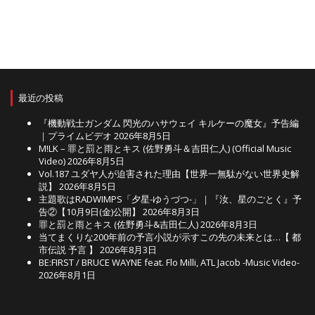
最近の投稿
『機動戦士ガンダム 閃光のハサウェイ キルケーの魔女』予告編
｜プライムビデオ
2026年8月5日
M!LK – 罪と罰と雨とキス (佐野勇斗＆吉田仁人) (Official Music
Video)
2026年8月5日
Vol.187 ユダヤ人が迫害された理由【世界一無駄がない世界史解
説】
2026年8月5日
主題歌はRADWIMPS「夕星-ゆうづつ-」｜『汝、星のごとく』予
告②【10月9日(金)公開】
2026年8月3日
罪と罰と雨とキス (佐野勇斗&吉田仁人)
2026年8月3日
当てまくりな200年前の予言小説が示すこの先の未来とは…【 都
市伝説 予言 】
2026年8月3日
BE:FIRST / BRUCE WAYNE feat. Flo Milli, ATL Jacob -Music Video-
2026年8月1日