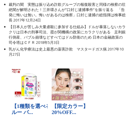
裁判の闇 実態は振り込め詐欺グループの報復殺害と同様の検察の壮
絶闇が解明された！三井環さんが”口封じ逮捕事件”を振り返る 「告
発に悔いは無い。悔いがあるのは検察」口封じ逮捕の総指揮は検事総
長
2017年12月24日
【日本人が苦しみ大量虐殺に参加する仕組み】ドルが暴落しないカラ
クリは日本の刑事司法、霞が関機構の政策にカラクリがある 足利銀
行倒産、バブル崩壊などすべてはドル防衛のため 日本の金融政策の
司令塔はＣＦＲ
2018年5月3日
乳がん化学療法は史上最悪の薬害詐欺 マスタードガス猟
2017年10
月27日