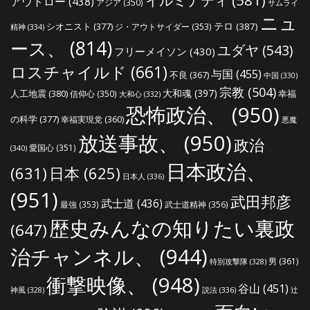
アウトロー
(438)
アジア
(350)
サムライ
ニュ
シオニスト
(377)
テロ
(387)
ジ・アウトサイダー
(353)
精神
(334)
ース、
(814)
ユダヤ
(543)
フリーメイソン
(430)
ロスチャイルド
(661)
与国
(455)
不良
(367)
中国
(330)
宗教
(504)
大和魂
(397)
人工地震
(380)
幸福
信仰心
(350)
大和心
(332)
恐怖政治、
(950)
の科学
(377)
幸福実現党
(360)
悪魔
放送事故、
(950)
政治
愛国心
(351)
(340)
日本政治、
(631)
日本
(625)
日本人
(336)
(951)
武田邦彦
武士道
(436)
最強
(353)
武士道精神
(356)
歴史みんなの知りたい裏政
(647)
治チャンネル、
(944)
男
(361)
特別攻撃隊
(328)
衝撃映像、
(948)
谷山
(451)
説法
(336)
辻
神風
(328)