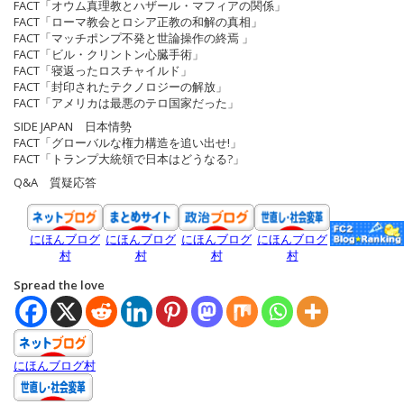
FACT「オウム真理教とハザール・マフィアの関係」
FACT「ローマ教会とロシア正教の和解の真相」
FACT「マッチポンプ不発と世論操作の終焉 」
FACT「ビル・クリントン心臓手術」
FACT「寝返ったロスチャイルド」
FACT「封印されたテクノロジーの解放」
FACT「アメリカは最悪のテロ国家だった」
SIDE JAPAN 日本情勢
FACT「グローバルな権力構造を追い出せ!」
FACT「トランプ大統領で日本はどうなる?」
Q&A 質疑応答
にほんブログ
にほんブログ
にほんブログ
にほんブログ
村
村
村
村
Spread the love
にほんブログ村