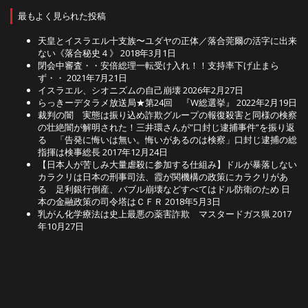
最もよく見られた投稿
天皇とイスラエル十支族〜ユダヤの正体／落合莞爾の活字に出来
ない《落合秘史４》
2018年3月1日
閉会中審査・・安倍総理一転受け入れ！！支持率下げ止まら
ず・・
2021年7月21日
イスラエル、シオニズムの自己崩壊
2026年2月27日
らっきーデタラメ放送局★第24回 『W総選挙』
2022年2月19日
裁判の闇 実態は振り込め詐欺グループの報復殺害と同様の検察
の壮絶闇が解明された！三井環さんが”口封じ逮捕事件”を振り返
る 「告発に悔いは無い。悔いがあるのは検察」口封じ逮捕の総
指揮は検事総長
2017年12月24日
【日本人が苦しみ大量虐殺に参加する仕組み】ドルが暴落しない
カラクリは日本の刑事司法、霞が関機構の政策にカラクリがあ
る 足利銀行倒産、バブル崩壊などすべてはドル防衛のため 日
本の金融政策の司令塔はＣＦＲ
2018年5月3日
乳がん化学療法は史上最悪の薬害詐欺 マスタードガス猟
2017
年10月27日