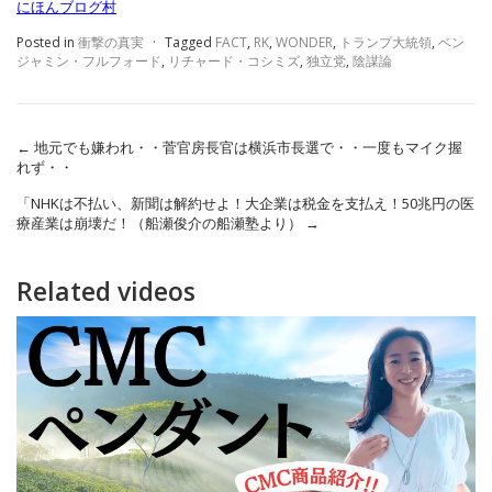
にほんブログ村
Posted in
衝撃の真実
·
Tagged
FACT
,
RK
,
WONDER
,
トランプ大統領
,
ベン
ジャミン・フルフォード
,
リチャード・コシミズ
,
独立党
,
陰謀論
←
地元でも嫌われ・・菅官房長官は横浜市長選で・・一度もマイク握
れず・・
「NHKは不払い、新聞は解約せよ！大企業は税金を支払え！50兆円の医
療産業は崩壊だ！（船瀬俊介の船瀬塾より）
→
Related videos