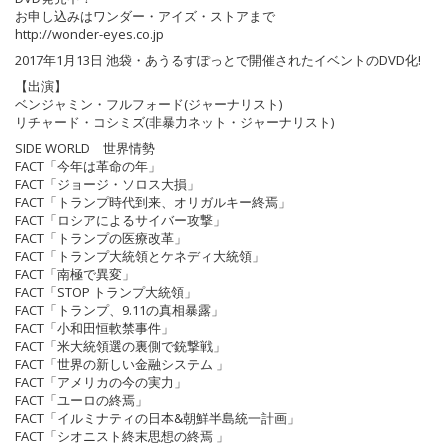
お申し込みはワンダー・アイズ・ストアまで
http://wonder-eyes.co.jp
2017年1月13日 池袋・あうるすぽっとで開催されたイベントのDVD化!
【出演】
ベンジャミン・フルフォード(ジャーナリスト)
リチャード・コシミズ(非暴力ネット・ジャーナリスト)
SIDE WORLD 世界情勢
FACT「今年は革命の年」
FACT「ジョージ・ソロス大損」
FACT「トランプ時代到来、オリガルキー終焉」
FACT「ロシアによるサイバー攻撃」
FACT「トランプの医療改革」
FACT「トランプ大統領とケネディ大統領」
FACT「南極で異変」
FACT「STOP トランプ大統領」
FACT「トランプ、9.11の真相暴露」
FACT「小和田恒軟禁事件」
FACT「米大統領選の裏側で銃撃戦」
FACT「世界の新しい金融システム 」
FACT「アメリカの今の実力」
FACT「ユーロの終焉」
FACT「イルミナティの日本&朝鮮半島統一計画」
FACT「シオニスト終末思想の終焉 」