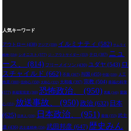
人気キーワード
イルミナティ
(582)
アウトロー
(438)
アジア
(350)
サムライ
ニュ
シオニスト
(377)
テロ
(387)
ジ・アウトサイダー
(353)
精神
(334)
ース、
(814)
ロ
ユダヤ
(543)
フリーメイソン
(430)
スチャイルド
(662)
与国
(455)
人工
不良
(367)
中国
(330)
宗教
(504)
地震
(380)
大和魂
(397)
幸福の科学
信仰心
(350)
大和心
(332)
恐怖政治、
(950)
(377)
幸福実現党
(360)
愛国
悪魔
(340)
放送事故、
(950)
政治
(632)
日本
心
(351)
日本政治、
(951)
(625)
武士
最強
(353)
日本人
(336)
歴史みん
武田邦彦
(647)
道
(436)
武士道精神
(356)