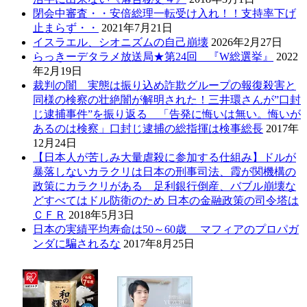
閉会中審査・・安倍総理一転受け入れ！！支持率下げ
止まらず・・
2021年7月21日
イスラエル、シオニズムの自己崩壊
2026年2月27日
らっきーデタラメ放送局★第24回 『W総選挙』
2022
年2月19日
裁判の闇 実態は振り込め詐欺グループの報復殺害と
同様の検察の壮絶闇が解明された！三井環さんが”口封
じ逮捕事件”を振り返る 「告発に悔いは無い。悔いが
あるのは検察」口封じ逮捕の総指揮は検事総長
2017年
12月24日
【日本人が苦しみ大量虐殺に参加する仕組み】ドルが
暴落しないカラクリは日本の刑事司法、霞が関機構の
政策にカラクリがある 足利銀行倒産、バブル崩壊な
どすべてはドル防衛のため 日本の金融政策の司令塔は
ＣＦＲ
2018年5月3日
日本の実績平均寿命は50～60歳 マフィアのプロパガ
ンダに騙されるな
2017年8月25日