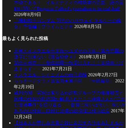
本物である！ イルミナティの補助霊の意図、謎の言
動に関してBenjamin Fulford’s journalism is the real deal!
2026年8月9日
『機動戦士ガンダム 閃光のハサウェイ キルケーの魔
女』予告編｜プライムビデオ
2026年8月5日
最もよく見られた投稿
天皇とイスラエル十支族〜ユダヤの正体／落合莞爾の
活字に出来ない《落合秘史４》
2018年3月1日
閉会中審査・・安倍総理一転受け入れ！！支持率下げ
止まらず・・
2021年7月21日
イスラエル、シオニズムの自己崩壊
2026年2月27日
らっきーデタラメ放送局★第24回 『W総選挙』
2022
年2月19日
裁判の闇 実態は振り込め詐欺グループの報復殺害と
同様の検察の壮絶闇が解明された！三井環さんが”口封
じ逮捕事件”を振り返る 「告発に悔いは無い。悔いが
あるのは検察」口封じ逮捕の総指揮は検事総長
2017年
12月24日
【日本人が苦しみ大量虐殺に参加する仕組み】ドルが