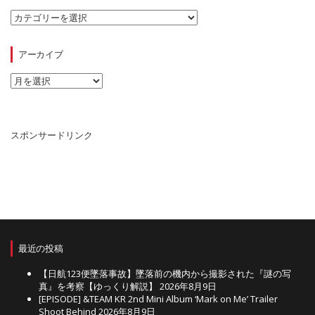
カ
テ
ゴ
リ
アーカイブ
ー
ア
ー
カ
イ
ブ
スポンサードリンク
最近の投稿
【日航123便墜落事故】墜落前の機内から撮影された『謎の写
真』を考察【ゆっくり解説】
2026年8月9日
[EPISODE] &TEAM KR 2nd Mini Album ‘Mark on Me’ Trailer
Shoot Behind
2026年8月9日