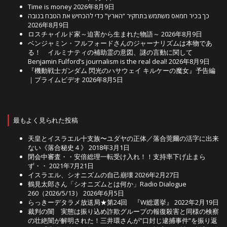
Time is money
2026年8月9日
כך בכיר חמאס משתמש בתחקיר “הארץ” כדי להכחיש את הטבח בנובה
2026年8月9日
ロスチャイルド家～迫害から生まれた物語～
2026年8月9日
ベンジャミン・フルフォードさんのジャーナリズムは本物であ
る！ イルミナティの補助霊の意図、謎の言動に関して
Benjamin Fulford’s journalism is the real deal!
2026年8月9日
『機動戦士ガンダム 閃光のハサウェイ キルケーの魔女』予告編
｜プライムビデオ
2026年8月5日
最もよく見られた投稿
天皇とイスラエル十支族〜ユダヤの正体／落合莞爾の活字に出来
ない《落合秘史４》
2018年3月1日
閉会中審査・・安倍総理一転受け入れ！！支持率下げ止まら
ず・・
2021年7月21日
イスラエル、シオニズムの自己崩壊
2026年2月27日
鶴見太郎さん「シオニズムとは何か」Radio Dialogue
260（2026/5/13）
2026年6月5日
らっきーデタラメ放送局★第24回 『W総選挙』
2022年2月19日
裁判の闇 実態は振り込め詐欺グループの報復殺害と同様の検察
の壮絶闇が解明された！三井環さんが”口封じ逮捕事件”を振り返