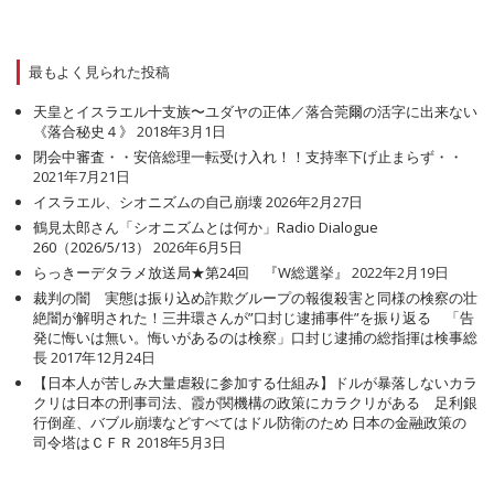
最もよく見られた投稿
天皇とイスラエル十支族〜ユダヤの正体／落合莞爾の活字に出来ない
《落合秘史４》
2018年3月1日
閉会中審査・・安倍総理一転受け入れ！！支持率下げ止まらず・・
2021年7月21日
イスラエル、シオニズムの自己崩壊
2026年2月27日
鶴見太郎さん「シオニズムとは何か」Radio Dialogue
260（2026/5/13）
2026年6月5日
らっきーデタラメ放送局★第24回 『W総選挙』
2022年2月19日
裁判の闇 実態は振り込め詐欺グループの報復殺害と同様の検察の壮
絶闇が解明された！三井環さんが”口封じ逮捕事件”を振り返る 「告
発に悔いは無い。悔いがあるのは検察」口封じ逮捕の総指揮は検事総
長
2017年12月24日
【日本人が苦しみ大量虐殺に参加する仕組み】ドルが暴落しないカラ
クリは日本の刑事司法、霞が関機構の政策にカラクリがある 足利銀
行倒産、バブル崩壊などすべてはドル防衛のため 日本の金融政策の
司令塔はＣＦＲ
2018年5月3日