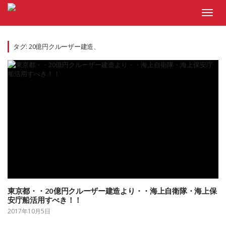
Skip
to
Toggl
content
navig
タグ:
20億円クルーザー建造、
東京都・・20億円クルーザー建造より・・海上自衛隊・海上保
安庁船活用すべき！！
2017年10月5日