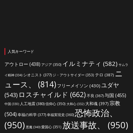
人気キーワード
イルミナティ
(582)
アウトロー
(438)
アジア
(350)
サムラ
ニ
シオニスト
(377)
テロ
(387)
ジ・アウトサイダー
(353)
イ精神
(334)
ュース、
(814)
ユダヤ
フリーメイソン
(430)
ロスチャイルド
(662)
(543)
与国
(455)
不良
(367)
宗教
大和魂
(397)
人工地震
(380)
信仰心
(350)
中国
(330)
大和心
(332)
恐怖政治、
(504)
幸福の科学
(377)
幸福実現党
(360)
(950)
放送事故、
(950)
愛国心
(351)
悪魔
(340)