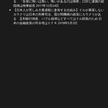
る 「告発に悔いは無い。悔いがあるのは検察」口封じ逮捕の総
指揮は検事総長
2017年12月24日
【日本人が苦しみ大量虐殺に参加する仕組み】ドルが暴落しない
カラクリは日本の刑事司法、霞が関機構の政策にカラクリがあ
る 足利銀行倒産、バブル崩壊などすべてはドル防衛のため 日
本の金融政策の司令塔はＣＦＲ
2018年5月3日