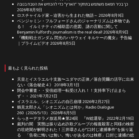
כך בכיר חמאס משתמש בתחקיר “הארץ” כדי להכחיש את הטבח בנובה
2026年8月9日
ロスチャイルド家～迫害から生まれた物語～
2026年8月9日
ベンジャミン・フルフォードさんのジャーナリズムは本物であ
る！ イルミナティの補助霊の意図、謎の言動に関して
Benjamin Fulford’s journalism is the real deal!
2026年8月9日
『機動戦士ガンダム 閃光のハサウェイ キルケーの魔女』予告編
｜プライムビデオ
2026年8月5日
最もよく見られた投稿
天皇とイスラエル十支族〜ユダヤの正体／落合莞爾の活字に出来
ない《落合秘史４》
2018年3月1日
閉会中審査・・安倍総理一転受け入れ！！支持率下げ止まら
ず・・
2021年7月21日
イスラエル、シオニズムの自己崩壊
2026年2月27日
鶴見太郎さん「シオニズムとは何か」Radio Dialogue
260（2026/5/13）
2026年6月5日
らっきーデタラメ放送局★第24回 『W総選挙』
2022年2月19日
裁判の闇 実態は振り込め詐欺グループの報復殺害と同様の検察
の壮絶闇が解明された！三井環さんが”口封じ逮捕事件”を振り返
る 「告発に悔いは無い。悔いがあるのは検察」口封じ逮捕の総