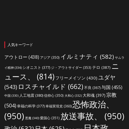
人気キーワード
イルミナティ
(582)
アウトロー
(438)
アジア
(350)
サムラ
ニ
シオニスト
(377)
テロ
(387)
ジ・アウトサイダー
(353)
イ精神
(334)
ュース、
(814)
ユダヤ
フリーメイソン
(430)
ロスチャイルド
(662)
(543)
与国
(455)
不良
(367)
宗教
大和魂
(397)
人工地震
(380)
信仰心
(350)
中国
(330)
大和心
(332)
恐怖政治、
(504)
幸福の科学
(377)
幸福実現党
(360)
(950)
放送事故、
(950)
愛国心
(351)
悪魔
(340)
日本政
政治
(632)
日本
(625)