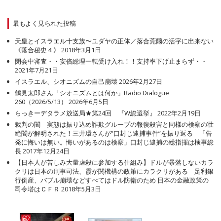
最もよく見られた投稿
天皇とイスラエル十支族〜ユダヤの正体／落合莞爾の活字に出来ない
《落合秘史４》
2018年3月1日
閉会中審査・・安倍総理一転受け入れ！！支持率下げ止まらず・・
2021年7月21日
イスラエル、シオニズムの自己崩壊
2026年2月27日
鶴見太郎さん「シオニズムとは何か」Radio Dialogue
260（2026/5/13）
2026年6月5日
らっきーデタラメ放送局★第24回 『W総選挙』
2022年2月19日
裁判の闇 実態は振り込め詐欺グループの報復殺害と同様の検察の壮
絶闇が解明された！三井環さんが”口封じ逮捕事件”を振り返る 「告
発に悔いは無い。悔いがあるのは検察」口封じ逮捕の総指揮は検事総
長
2017年12月24日
【日本人が苦しみ大量虐殺に参加する仕組み】ドルが暴落しないカラ
クリは日本の刑事司法、霞が関機構の政策にカラクリがある 足利銀
行倒産、バブル崩壊などすべてはドル防衛のため 日本の金融政策の
司令塔はＣＦＲ
2018年5月3日