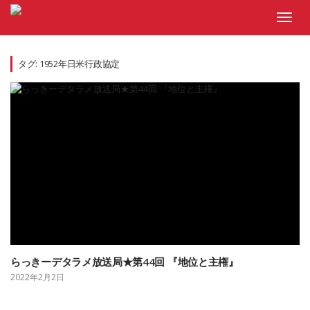
Skip
to
Toggl
content
navig
タグ:
1952年日米行政協定
らっきーデタラメ放送局★第44回 『地位と主権』
2022年2月2日