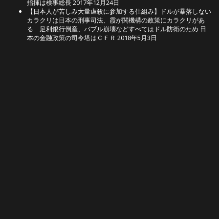
指揮は検事総長
2017年12月24日
【日本人が苦しみ大量虐殺に参加する仕組み】ドルが暴落しない
カラクリは日本の刑事司法、霞が関機構の政策にカラクリがあ
る 足利銀行倒産、バブル崩壊などすべてはドル防衛のため 日
本の金融政策の司令塔はＣＦＲ
2018年5月3日