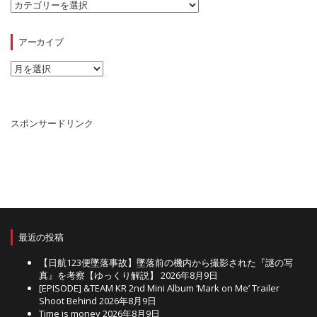
カ
テ
ゴ
リ
アーカイブ
ー
ア
ー
カ
イ
ブ
スポンサードリンク
最近の投稿
【日航123便墜落事故】墜落前の機内から撮影された『謎の写
真』を考察【ゆっくり解説】
2026年8月9日
[EPISODE] &TEAM KR 2nd Mini Album ‘Mark on Me’ Trailer
Shoot Behind
2026年8月9日
Time is money
2026年8月9日