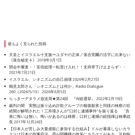
最もよく見られた投稿
天皇とイスラエル十支族〜ユダヤの正体／落合莞爾の活字に出来ない
《落合秘史４》
2018年3月1日
閉会中審査・・安倍総理一転受け入れ！！支持率下げ止まらず・・
2021年7月21日
イスラエル、シオニズムの自己崩壊
2026年2月27日
鶴見太郎さん「シオニズムとは何か」Radio Dialogue
260（2026/5/13）
2026年6月5日
らっきーデタラメ放送局★第24回 『W総選挙』
2022年2月19日
裁判の闇 実態は振り込め詐欺グループの報復殺害と同様の検察の壮
絶闇が解明された！三井環さんが”口封じ逮捕事件”を振り返る 「告
発に悔いは無い。悔いがあるのは検察」口封じ逮捕の総指揮は検事総
長
2017年12月24日
【日本人が苦しみ大量虐殺に参加する仕組み】ドルが暴落しないカラ
クリは日本の刑事司法、霞が関機構の政策にカラクリがある 足利銀