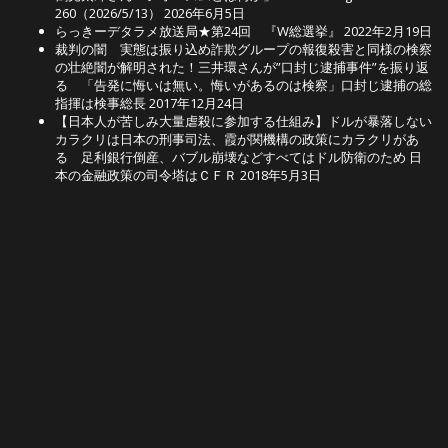
260（2026/5/13）
2026年6月5日
らっきーデタラメ放送局★第24回 『W総選挙』
2022年2月19日
裁判の闇 実態は振り込め詐欺グループの報復殺害と同様の検察
の壮絶闇が解明された！三井環さんが”口封じ逮捕事件”を振り返
る 「告発に悔いは無い。悔いがあるのは検察」口封じ逮捕の総
指揮は検事総長
2017年12月24日
【日本人が苦しみ大量虐殺に参加する仕組み】ドルが暴落しない
カラクリは日本の刑事司法、霞が関機構の政策にカラクリがあ
る 足利銀行倒産、バブル崩壊などすべてはドル防衛のため 日
本の金融政策の司令塔はＣＦＲ
2018年5月3日