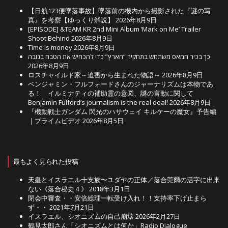
【日航123便墜落事故】墜落前の機内から撮影された『謎の写
真』を考察【ゆっくり解説】
2026年8月9日
[EPISODE] &TEAM KR 2nd Mini Album ‘Mark on Me’ Trailer
Shoot Behind
2026年8月9日
Time is money
2026年8月9日
כך בכיר חמאס משתמש בתחקיר “הארץ” כדי להכחיש את הטבח בנובה
2026年8月9日
ロスチャイルド家～迫害から生まれた物語～
2026年8月9日
ベンジャミン・フルフォードさんのジャーナリズムは本物であ
る！ イルミナティの補助霊の意図、謎の言動に関して
Benjamin Fulford’s journalism is the real deal!
2026年8月9日
『機動戦士ガンダム 閃光のハサウェイ キルケーの魔女』予告編
｜プライムビデオ
2026年8月5日
最もよく見られた投稿
天皇とイスラエル十支族〜ユダヤの正体／落合莞爾の活字に出来
ない《落合秘史４》
2018年3月1日
閉会中審査・・安倍総理一転受け入れ！！支持率下げ止まら
ず・・
2021年7月21日
イスラエル、シオニズムの自己崩壊
2026年2月27日
鶴見太郎さん「シオニズムとは何か」Radio Dialogue