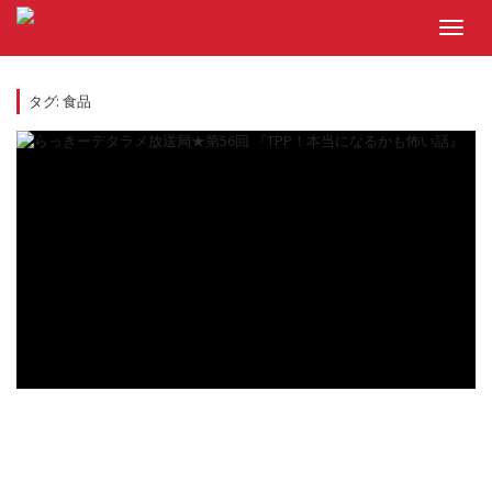
Skip
to
Toggl
content
navig
タグ:
食品