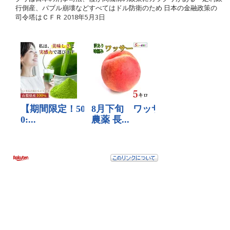
行倒産、バブル崩壊などすべてはドル防衛のため 日本の金融政策の
司令塔はＣＦＲ
2018年5月3日