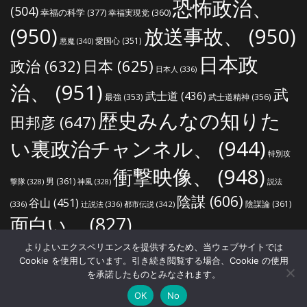
恐怖政治、
(504)
幸福の科学
(377)
幸福実現党
(360)
(950)
放送事故、
(950)
愛国心
(351)
悪魔
(340)
日本政
政治
(632)
日本
(625)
日本人
(336)
治、
(951)
武
武士道
(436)
最強
(353)
武士道精神
(356)
歴史みんなの知りた
田邦彦
(647)
い裏政治チャンネル、
(944)
特別攻
衝撃映像、
(948)
男
(361)
説法
撃隊
(328)
神風
(328)
陰謀
(606)
谷山
(451)
陰謀論
(361)
(336)
辻説法
(336)
都市伝説
(342)
面白い、
(827)
よりよいエクスペリエンスを提供するため、当ウェブサイトでは
Cookie を使用しています。引き続き閲覧する場合、Cookie の使用
を承諾したものとみなされます。
世界の真実ねっと
ホーム
プライバシーポリシー
著作権・肖像権について
OK
No
サイトマップ