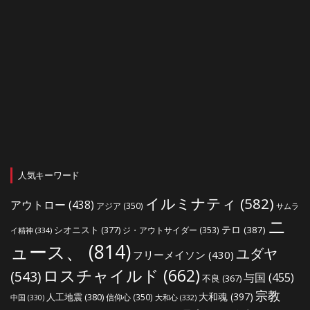
人気キーワード
イルミナティ
(582)
アウトロー
(438)
アジア
(350)
サムラ
ニ
シオニスト
(377)
テロ
(387)
ジ・アウトサイダー
(353)
イ精神
(334)
ュース、
(814)
ユダヤ
フリーメイソン
(430)
ロスチャイルド
(662)
(543)
与国
(455)
不良
(367)
宗教
大和魂
(397)
人工地震
(380)
信仰心
(350)
中国
(330)
大和心
(332)