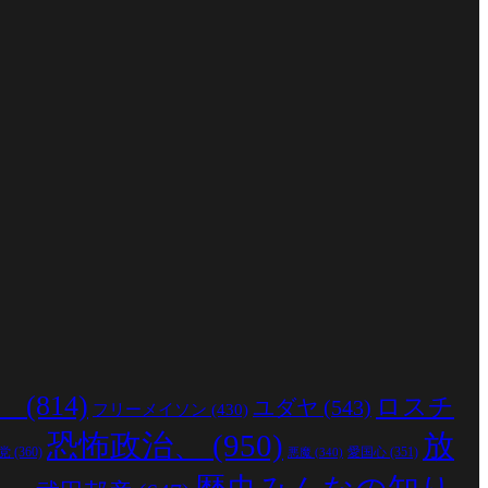
、
(814)
ロスチ
ユダヤ
(543)
フリーメイソン
(430)
恐怖政治、
(950)
放
党
(360)
愛国心
(351)
悪魔
(340)