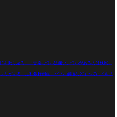
件”を振り返る 「告発に悔いは無い。悔いがあるのは検察」
クリがある 足利銀行倒産、バブル崩壊などすべてはドル防