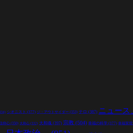
ニュース
シオニスト
(377)
テロ
(387)
ジ・アウトサイダー
(353)
334)
宗教
(504)
大和魂
(397)
幸福の科学
(377)
信仰心
(350)
幸福実現
大和心
(332)