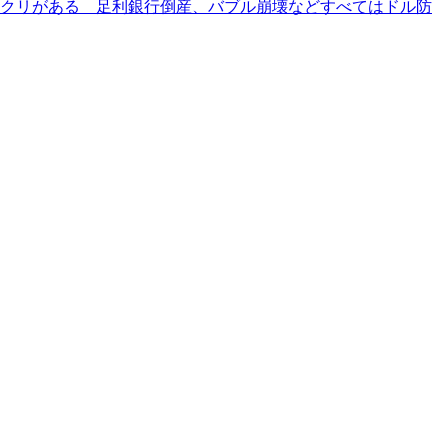
クリがある 足利銀行倒産、バブル崩壊などすべてはドル防