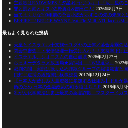
主題歌はRADWIMPS「夕星-ゆうづつ-」｜『汝、星のご
罪と罰と雨とキス (佐野勇斗&吉田仁人)
2026年8月3日
当てまくりな200年前の予言小説が示すこの先の未来とは
BE:FIRST / BRUCE WAYNE feat. Flo Milli, ATL Jacob -Mus
最もよく見られた投稿
天皇とイスラエル十支族〜ユダヤの正体／落合莞爾の活
閉会中審査・・安倍総理一転受け入れ！！支持率下げ止
イスラエル、シオニズムの自己崩壊
2026年2月27日
らっきーデタラメ放送局★第24回 『W総選挙』
2022
裁判の闇 実態は振り込め詐欺グループの報復殺害と同
口封じ逮捕の総指揮は検事総長
2017年12月24日
【日本人が苦しみ大量虐殺に参加する仕組み】ドルが暴
衛のため 日本の金融政策の司令塔はＣＦＲ
2018年5月3
乳がん化学療法は史上最悪の薬害詐欺 マスタードガス