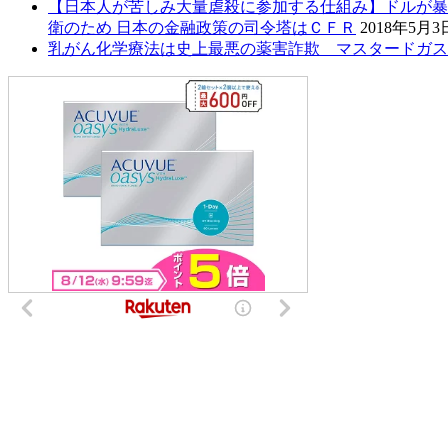
【日本人が苦しみ大量虐殺に参加する仕組み】ドルが暴
衛のため 日本の金融政策の司令塔はＣＦＲ
2018年5月3
乳がん化学療法は史上最悪の薬害詐欺 マスタードガス