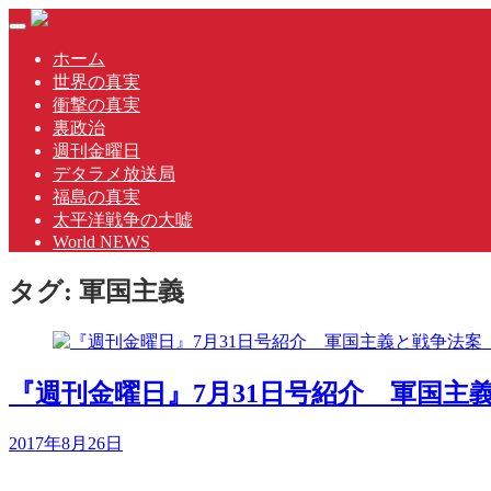
Skip
Toggle
to
navigation
content
ホーム
世界の真実
衝撃の真実
裏政治
週刊金曜日
デタラメ放送局
福島の真実
太平洋戦争の大嘘
World NEWS
タグ:
軍国主義
『週刊金曜日』7月31日号紹介 軍国
2017年8月26日