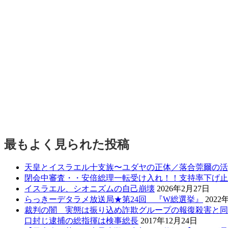
最もよく見られた投稿
天皇とイスラエル十支族〜ユダヤの正体／落合莞爾の活
閉会中審査・・安倍総理一転受け入れ！！支持率下げ止
イスラエル、シオニズムの自己崩壊
2026年2月27日
らっきーデタラメ放送局★第24回 『W総選挙』
2022
裁判の闇 実態は振り込め詐欺グループの報復殺害と同
口封じ逮捕の総指揮は検事総長
2017年12月24日