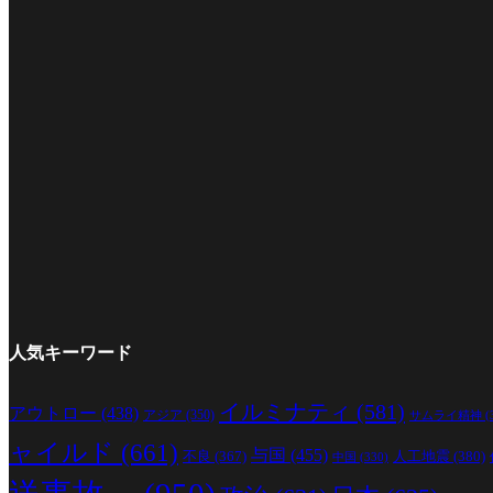
人気キーワード
イルミナティ
(581)
アウトロー
(438)
アジア
(350)
サムライ精神
(
ャイルド
(661)
与国
(455)
人工地震
(380)
不良
(367)
中国
(330)