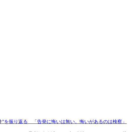
件”を振り返る 「告発に悔いは無い。悔いがあるのは検察」