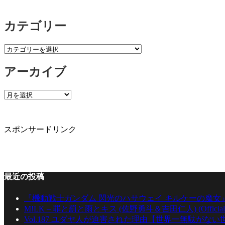
カテゴリー
カ
テ
アーカイブ
ゴ
リ
ー
ア
ー
カ
イ
スポンサードリンク
ブ
最近の投稿
『機動戦士ガンダム 閃光のハサウェイ キルケーの魔女
M!LK – 罪と罰と雨とキス (佐野勇斗＆吉田仁人) (Official Mu
Vol.187 ユダヤ人が迫害された理由【世界一無駄がな