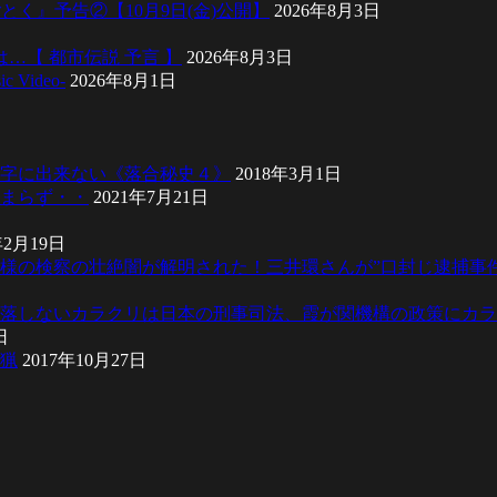
とく』予告②【10月9日(金)公開】
2026年8月3日
…【 都市伝説 予言 】
2026年8月3日
ic Video-
2026年8月1日
字に出来ない《落合秘史４》
2018年3月1日
まらず・・
2021年7月21日
年2月19日
様の検察の壮絶闇が解明された！三井環さんが”口封じ逮捕事
落しないカラクリは日本の刑事司法、霞が関機構の政策にカラ
日
猟
2017年10月27日