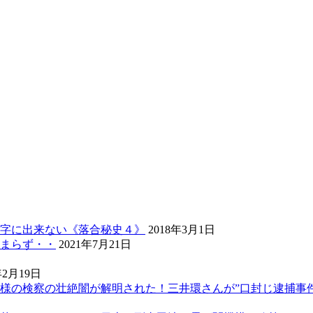
字に出来ない《落合秘史４》
2018年3月1日
まらず・・
2021年7月21日
年2月19日
様の検察の壮絶闇が解明された！三井環さんが”口封じ逮捕事