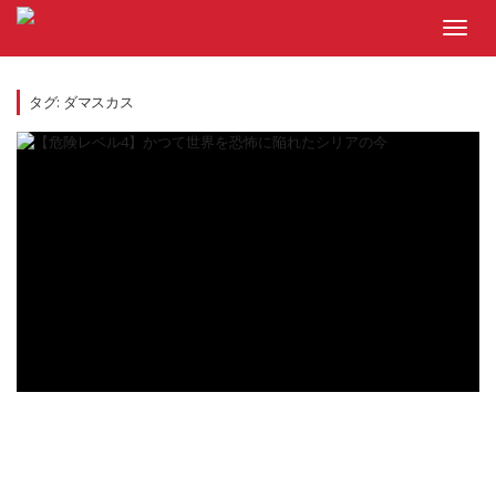
Skip
to
Toggl
content
navig
タグ:
ダマスカス