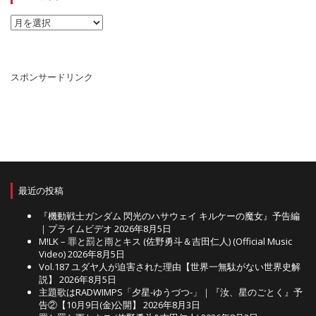
ー
ア
ー
カ
イ
ブ
スポンサードリンク
最近の投稿
『機動戦士ガンダム 閃光のハサウェイ キルケーの魔女』予告編
｜プライムビデオ
2026年8月5日
M!LK – 罪と罰と雨とキス (佐野勇斗＆吉田仁人) (Official Music
Video)
2026年8月5日
Vol.187 ユダヤ人が迫害された理由【世界一無駄がない世界史解
説】
2026年8月5日
主題歌はRADWIMPS「夕星-ゆうづつ-」｜『汝、星のごとく』予
告②【10月9日(金)公開】
2026年8月3日