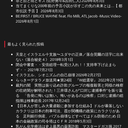
罪と罰と雨とキス (佐野勇斗&吉田仁人)
2026年8月3日
当てまくりな200年前の予言小説が示すこの先の未来とは…【 都
市伝説 予言 】
2026年8月3日
BE:FIRST / BRUCE WAYNE feat. Flo Milli, ATL Jacob -Music Video-
2026年8月1日
最もよく見られた投稿
天皇とイスラエル十支族〜ユダヤの正体／落合莞爾の活字に出来
ない《落合秘史４》
2018年3月1日
閉会中審査・・安倍総理一転受け入れ！！支持率下げ止まら
ず・・
2021年7月21日
イスラエル、シオニズムの自己崩壊
2026年2月27日
らっきーデタラメ放送局★第24回 『W総選挙』
2022年2月19日
裁判の闇 実態は振り込め詐欺グループの報復殺害と同様の検察
の壮絶闇が解明された！三井環さんが”口封じ逮捕事件”を振り返
る 「告発に悔いは無い。悔いがあるのは検察」口封じ逮捕の総
指揮は検事総長
2017年12月24日
【日本人が苦しみ大量虐殺に参加する仕組み】ドルが暴落しない
カラクリは日本の刑事司法、霞が関機構の政策にカラクリがあ
る 足利銀行倒産、バブル崩壊などすべてはドル防衛のため 日
本の金融政策の司令塔はＣＦＲ
2018年5月3日
乳がん化学療法は史上最悪の薬害詐欺 マスタードガス猟
2017