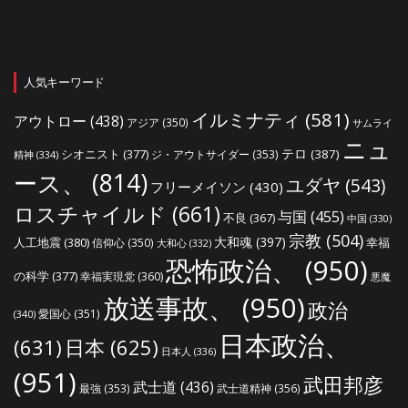
人気キーワード
イルミナティ
(581)
アウトロー
(438)
アジア
(350)
サムライ
ニュ
シオニスト
(377)
テロ
(387)
ジ・アウトサイダー
(353)
精神
(334)
ース、
(814)
ユダヤ
(543)
フリーメイソン
(430)
ロスチャイルド
(661)
与国
(455)
不良
(367)
中国
(330)
宗教
(504)
大和魂
(397)
人工地震
(380)
幸福
信仰心
(350)
大和心
(332)
恐怖政治、
(950)
の科学
(377)
幸福実現党
(360)
悪魔
放送事故、
(950)
政治
愛国心
(351)
(340)
日本政治、
(631)
日本
(625)
日本人
(336)
(951)
武田邦彦
武士道
(436)
最強
(353)
武士道精神
(356)