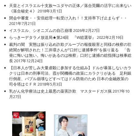
天皇とイスラエル十支族〜ユダヤの正体／落合莞爾の活字に出来ない
《落合秘史４》
2018年3月1日
閉会中審査・・安倍総理一転受け入れ！！支持率下げ止まらず・・
2021年7月21日
イスラエル、シオニズムの自己崩壊
2026年2月27日
らっきーデタラメ放送局★第24回 『W総選挙』
2022年2月19日
裁判の闇 実態は振り込め詐欺グループの報復殺害と同様の検察の壮
絶闇が解明された！三井環さんが”口封じ逮捕事件”を振り返る 「告
発に悔いは無い。悔いがあるのは検察」口封じ逮捕の総指揮は検事総
長
2017年12月24日
【日本人が苦しみ大量虐殺に参加する仕組み】ドルが暴落しないカラ
クリは日本の刑事司法、霞が関機構の政策にカラクリがある 足利銀
行倒産、バブル崩壊などすべてはドル防衛のため 日本の金融政策の
司令塔はＣＦＲ
2018年5月3日
乳がん化学療法は史上最悪の薬害詐欺 マスタードガス猟
2017年10
月27日