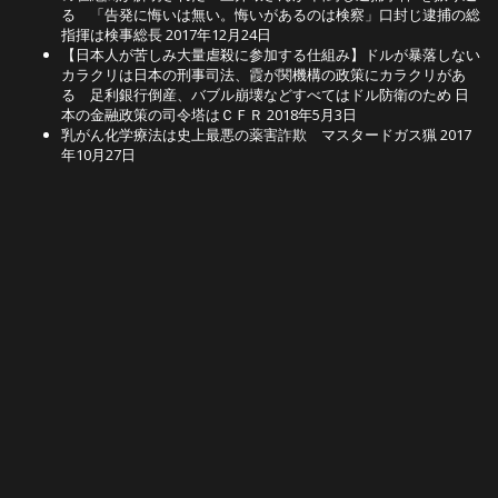
る 「告発に悔いは無い。悔いがあるのは検察」口封じ逮捕の総
指揮は検事総長
2017年12月24日
【日本人が苦しみ大量虐殺に参加する仕組み】ドルが暴落しない
カラクリは日本の刑事司法、霞が関機構の政策にカラクリがあ
る 足利銀行倒産、バブル崩壊などすべてはドル防衛のため 日
本の金融政策の司令塔はＣＦＲ
2018年5月3日
乳がん化学療法は史上最悪の薬害詐欺 マスタードガス猟
2017
年10月27日