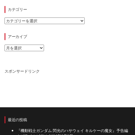
カテゴリー
カ
テ
ゴ
リ
アーカイブ
ー
ア
ー
カ
イ
ブ
スポンサードリンク
最近の投稿
『機動戦士ガンダム 閃光のハサウェイ キルケーの魔女』予告編