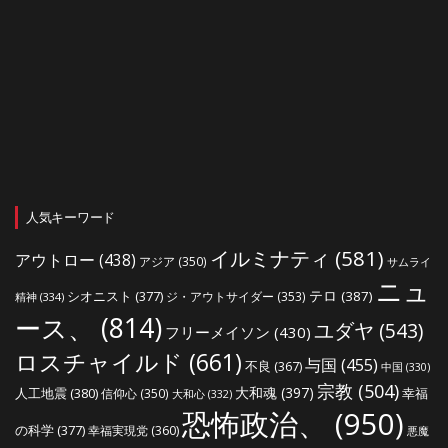
人気キーワード
イルミナティ
(581)
アウトロー
(438)
アジア
(350)
サムライ
ニュ
シオニスト
(377)
テロ
(387)
ジ・アウトサイダー
(353)
精神
(334)
ース、
(814)
ユダヤ
(543)
フリーメイソン
(430)
ロスチャイルド
(661)
与国
(455)
不良
(367)
中国
(330)
宗教
(504)
大和魂
(397)
人工地震
(380)
幸福
信仰心
(350)
大和心
(332)
恐怖政治、
(950)
の科学
(377)
幸福実現党
(360)
悪魔