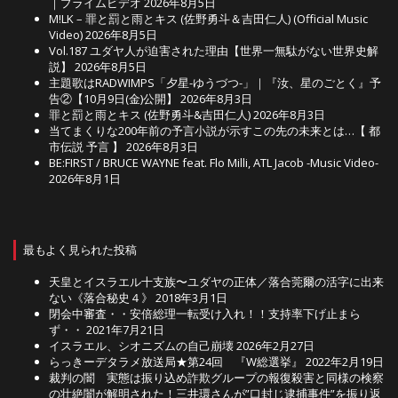
｜プライムビデオ
2026年8月5日
M!LK – 罪と罰と雨とキス (佐野勇斗＆吉田仁人) (Official Music
Video)
2026年8月5日
Vol.187 ユダヤ人が迫害された理由【世界一無駄がない世界史解
説】
2026年8月5日
主題歌はRADWIMPS「夕星-ゆうづつ-」｜『汝、星のごとく』予
告②【10月9日(金)公開】
2026年8月3日
罪と罰と雨とキス (佐野勇斗&吉田仁人)
2026年8月3日
当てまくりな200年前の予言小説が示すこの先の未来とは…【 都
市伝説 予言 】
2026年8月3日
BE:FIRST / BRUCE WAYNE feat. Flo Milli, ATL Jacob -Music Video-
2026年8月1日
最もよく見られた投稿
天皇とイスラエル十支族〜ユダヤの正体／落合莞爾の活字に出来
ない《落合秘史４》
2018年3月1日
閉会中審査・・安倍総理一転受け入れ！！支持率下げ止まら
ず・・
2021年7月21日
イスラエル、シオニズムの自己崩壊
2026年2月27日
らっきーデタラメ放送局★第24回 『W総選挙』
2022年2月19日
裁判の闇 実態は振り込め詐欺グループの報復殺害と同様の検察
の壮絶闇が解明された！三井環さんが”口封じ逮捕事件”を振り返