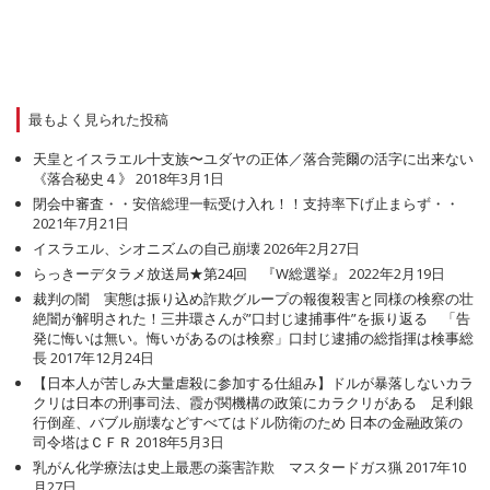
最もよく見られた投稿
天皇とイスラエル十支族〜ユダヤの正体／落合莞爾の活字に出来ない
《落合秘史４》
2018年3月1日
閉会中審査・・安倍総理一転受け入れ！！支持率下げ止まらず・・
2021年7月21日
イスラエル、シオニズムの自己崩壊
2026年2月27日
らっきーデタラメ放送局★第24回 『W総選挙』
2022年2月19日
裁判の闇 実態は振り込め詐欺グループの報復殺害と同様の検察の壮
絶闇が解明された！三井環さんが”口封じ逮捕事件”を振り返る 「告
発に悔いは無い。悔いがあるのは検察」口封じ逮捕の総指揮は検事総
長
2017年12月24日
【日本人が苦しみ大量虐殺に参加する仕組み】ドルが暴落しないカラ
クリは日本の刑事司法、霞が関機構の政策にカラクリがある 足利銀
行倒産、バブル崩壊などすべてはドル防衛のため 日本の金融政策の
司令塔はＣＦＲ
2018年5月3日
乳がん化学療法は史上最悪の薬害詐欺 マスタードガス猟
2017年10
月27日