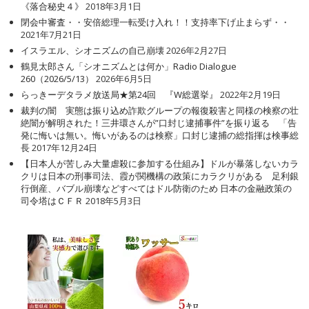
《落合秘史４》
2018年3月1日
閉会中審査・・安倍総理一転受け入れ！！支持率下げ止まらず・・
2021年7月21日
イスラエル、シオニズムの自己崩壊
2026年2月27日
鶴見太郎さん「シオニズムとは何か」Radio Dialogue
260（2026/5/13）
2026年6月5日
らっきーデタラメ放送局★第24回 『W総選挙』
2022年2月19日
裁判の闇 実態は振り込め詐欺グループの報復殺害と同様の検察の壮
絶闇が解明された！三井環さんが”口封じ逮捕事件”を振り返る 「告
発に悔いは無い。悔いがあるのは検察」口封じ逮捕の総指揮は検事総
長
2017年12月24日
【日本人が苦しみ大量虐殺に参加する仕組み】ドルが暴落しないカラ
クリは日本の刑事司法、霞が関機構の政策にカラクリがある 足利銀
行倒産、バブル崩壊などすべてはドル防衛のため 日本の金融政策の
司令塔はＣＦＲ
2018年5月3日