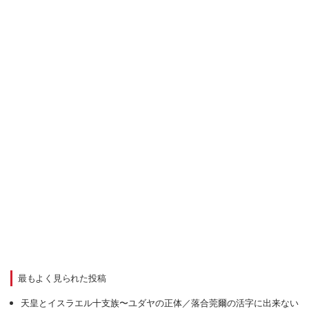
最もよく見られた投稿
天皇とイスラエル十支族〜ユダヤの正体／落合莞爾の活字に出来ない