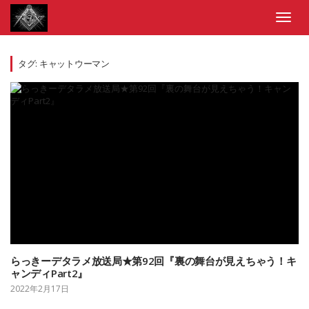
Skip
to
Toggl
content
navig
タグ:
キャットウーマン
らっきーデタラメ放送局★第92回『裏の舞台が見えちゃう！キ
ャンディPart2』
2022年2月17日