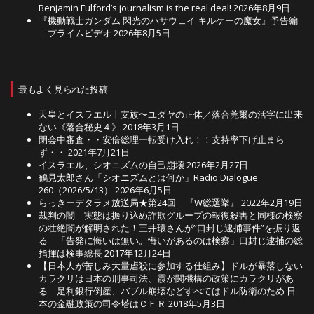
Benjamin Fulford’s journalism is the real deal!
2026年8月9日
『機動戦士ガンダム 閃光のハサウェイ キルケーの魔女』予告編
｜プライムビデオ
2026年8月5日
最もよく見られた投稿
天皇とイスラエル十支族〜ユダヤの正体／落合莞爾の活字に出来
ない《落合秘史４》
2018年3月1日
閉会中審査・・安倍総理一転受け入れ！！支持率下げ止まら
ず・・
2021年7月21日
イスラエル、シオニズムの自己崩壊
2026年2月27日
鶴見太郎さん「シオニズムとは何か」Radio Dialogue
260（2026/5/13）
2026年6月5日
らっきーデタラメ放送局★第24回 『W総選挙』
2022年2月19日
裁判の闇 実態は振り込め詐欺グループの報復殺害と同様の検察
の壮絶闇が解明された！三井環さんが”口封じ逮捕事件”を振り返
る 「告発に悔いは無い。悔いがあるのは検察」口封じ逮捕の総
指揮は検事総長
2017年12月24日
【日本人が苦しみ大量虐殺に参加する仕組み】ドルが暴落しない
カラクリは日本の刑事司法、霞が関機構の政策にカラクリがあ
る 足利銀行倒産、バブル崩壊などすべてはドル防衛のため 日
本の金融政策の司令塔はＣＦＲ
2018年5月3日