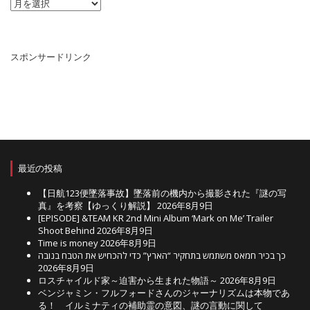
ア
ー
カ
イ
ブ
スポンサードリンク
最近の投稿
【日航123便墜落事故】墜落前の機内から撮影された『謎の写
真』を考察【ゆっくり解説】
2026年8月9日
[EPISODE] &TEAM KR 2nd Mini Album ‘Mark on Me’ Trailer
Shoot Behind
2026年8月9日
Time is money
2026年8月9日
כך בכיר חמאס משתמש בתחקיר “הארץ” כדי להכחיש את הטבח בנובה
2026年8月9日
ロスチャイルド家～迫害から生まれた物語～
2026年8月9日
ベンジャミン・フルフォードさんのジャーナリズムは本物であ
る！ イルミナティの補助霊の意図、謎の言動に関して