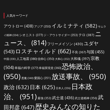
人気キーワード
イルミナティ
(582)
アウトロー
(438)
アジア
(350)
サムラ
ニ
シオニスト
(377)
テロ
(387)
ジ・アウトサイダー
(353)
イ精神
(334)
ュース、
(814)
ユダヤ
フリーメイソン
(430)
ロスチャイルド
(662)
(543)
与国
(455)
不良
(367)
宗教
大和魂
(397)
人工地震
(380)
信仰心
(350)
中国
(330)
大和心
(332)
恐怖政治、
(504)
幸福の科学
(377)
幸福実現党
(360)
(950)
放送事故、
(950)
愛国心
(351)
悪魔
(340)
日本政
政治
(632)
日本
(625)
日本人
(336)
治、
(951)
武
武士道
(436)
最強
(353)
武士道精神
(356)
歴史みんなの知りた
田邦彦
(647)