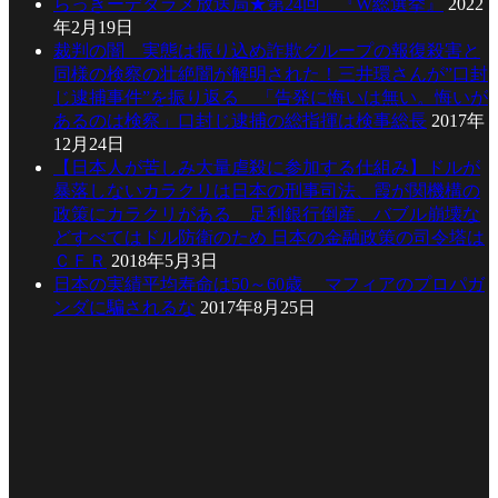
らっきーデタラメ放送局★第24回 『W総選挙』
2022
年2月19日
裁判の闇 実態は振り込め詐欺グループの報復殺害と
同様の検察の壮絶闇が解明された！三井環さんが”口封
じ逮捕事件”を振り返る 「告発に悔いは無い。悔いが
あるのは検察」口封じ逮捕の総指揮は検事総長
2017年
12月24日
【日本人が苦しみ大量虐殺に参加する仕組み】ドルが
暴落しないカラクリは日本の刑事司法、霞が関機構の
政策にカラクリがある 足利銀行倒産、バブル崩壊な
どすべてはドル防衛のため 日本の金融政策の司令塔は
ＣＦＲ
2018年5月3日
日本の実績平均寿命は50～60歳 マフィアのプロパガ
ンダに騙されるな
2017年8月25日