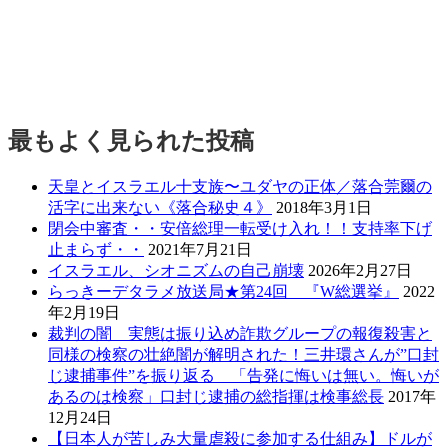
最もよく見られた投稿
天皇とイスラエル十支族〜ユダヤの正体／落合莞爾の
活字に出来ない《落合秘史４》
2018年3月1日
閉会中審査・・安倍総理一転受け入れ！！支持率下げ
止まらず・・
2021年7月21日
イスラエル、シオニズムの自己崩壊
2026年2月27日
らっきーデタラメ放送局★第24回 『W総選挙』
2022
年2月19日
裁判の闇 実態は振り込め詐欺グループの報復殺害と
同様の検察の壮絶闇が解明された！三井環さんが”口封
じ逮捕事件”を振り返る 「告発に悔いは無い。悔いが
あるのは検察」口封じ逮捕の総指揮は検事総長
2017年
12月24日
【日本人が苦しみ大量虐殺に参加する仕組み】ドルが