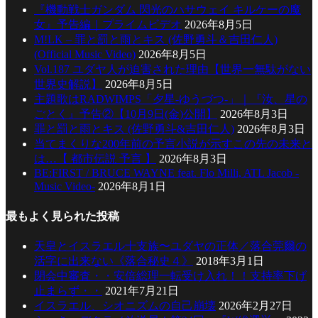
『機動戦士ガンダム 閃光のハサウェイ キルケーの魔
女』予告編｜プライムビデオ
2026年8月5日
M!LK – 罪と罰と雨とキス (佐野勇斗＆吉田仁人)
(Official Music Video)
2026年8月5日
Vol.187 ユダヤ人が迫害された理由【世界一無駄がない
世界史解説】
2026年8月5日
主題歌はRADWIMPS「夕星-ゆうづつ-」｜『汝、星の
ごとく』予告②【10月9日(金)公開】
2026年8月3日
罪と罰と雨とキス (佐野勇斗&吉田仁人)
2026年8月3日
当てまくりな200年前の予言小説が示すこの先の未来と
は…【 都市伝説 予言 】
2026年8月3日
BE:FIRST / BRUCE WAYNE feat. Flo Milli, ATL Jacob -
Music Video-
2026年8月1日
最もよく見られた投稿
天皇とイスラエル十支族〜ユダヤの正体／落合莞爾の
活字に出来ない《落合秘史４》
2018年3月1日
閉会中審査・・安倍総理一転受け入れ！！支持率下げ
止まらず・・
2021年7月21日
イスラエル、シオニズムの自己崩壊
2026年2月27日