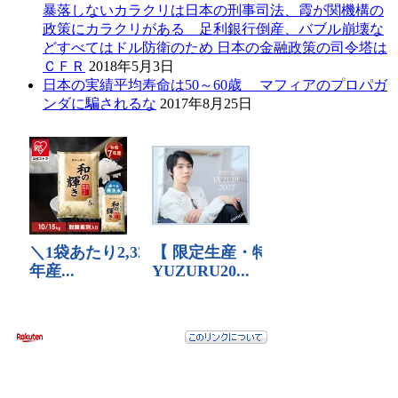
暴落しないカラクリは日本の刑事司法、霞が関機構の
政策にカラクリがある 足利銀行倒産、バブル崩壊な
どすべてはドル防衛のため 日本の金融政策の司令塔は
ＣＦＲ
2018年5月3日
日本の実績平均寿命は50～60歳 マフィアのプロパガ
ンダに騙されるな
2017年8月25日