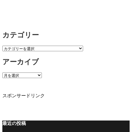
カテゴリー
カ
テ
アーカイブ
ゴ
リ
ー
ア
ー
カ
イ
スポンサードリンク
ブ
最近の投稿