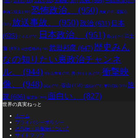
宗教
(504)
(380)
大和魂
(397)
幸福の科学
(377)
信仰心
(350)
大和心
(332)
恐怖政治、
(950)
幸福実現党
(360)
愛国心
悪魔
(340)
放送事故、
(950)
政治
(631)
日本
(351)
日本政治、
(951)
(625)
武士
最強
(353)
日本人
(336)
歴史みん
武田邦彦
(647)
道
(436)
武士道精神
(356)
なの知りたい裏政治チャンネ
ル、
(944)
衝撃映
男
(361)
特別攻撃隊
(328)
神風
(328)
像、
(948)
陰
谷山
(451)
説法
(336)
辻説法
(336)
都市伝説
(341)
面白い、
(827)
謀
(606)
陰謀論
(360)
世界の真実ねっと
ホーム
プライバシーポリシー
著作権・肖像権について
サイトマップ