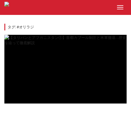
Skip
to
Toggl
content
navig
タグ:
#オリラジ