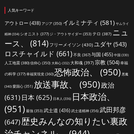
人気キーワード
イルミナティ
(581)
アウトロー
(438)
アジア
(350)
サムライ
ニュ
シオニスト
(377)
テロ
(387)
ジ・アウトサイダー
(353)
精神
(334)
ース、
(814)
ユダヤ
(543)
フリーメイソン
(430)
ロスチャイルド
(661)
与国
(455)
不良
(367)
中国
(330)
宗教
(504)
大和魂
(397)
人工地震
(380)
幸福
信仰心
(350)
大和心
(332)
恐怖政治、
(950)
の科学
(377)
幸福実現党
(360)
悪魔
放送事故、
(950)
政治
愛国心
(351)
(340)
日本政治、
(631)
日本
(625)
日本人
(336)
(951)
武田邦彦
武士道
(436)
最強
(353)
武士道精神
(356)
歴史みんなの知りたい裏政
(647)
治チャンネル、
(944)