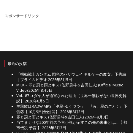
カ
イ
ブ
スポンサードリンク
最近の投稿
『機動戦士ガンダム 閃光のハサウェイ キルケーの魔女』予告編
｜プライムビデオ
2026年8月5日
M!LK – 罪と罰と雨とキス (佐野勇斗＆吉田仁人) (Official Music
Video)
2026年8月5日
Vol.187 ユダヤ人が迫害された理由【世界一無駄がない世界史解
説】
2026年8月5日
主題歌はRADWIMPS「夕星-ゆうづつ-」｜『汝、星のごとく』予
告②【10月9日(金)公開】
2026年8月3日
罪と罰と雨とキス (佐野勇斗&吉田仁人)
2026年8月3日
当てまくりな200年前の予言小説が示すこの先の未来とは…【 都
市伝説 予言 】
2026年8月3日
BE:FIRST / BRUCE WAYNE feat. Flo Milli, ATL Jacob -Music Video-