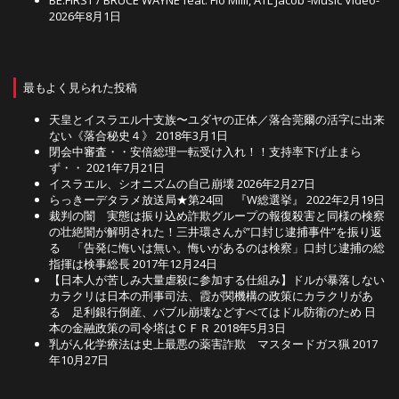
2026年8月1日
最もよく見られた投稿
天皇とイスラエル十支族〜ユダヤの正体／落合莞爾の活字に出来
ない《落合秘史４》
2018年3月1日
閉会中審査・・安倍総理一転受け入れ！！支持率下げ止まら
ず・・
2021年7月21日
イスラエル、シオニズムの自己崩壊
2026年2月27日
らっきーデタラメ放送局★第24回 『W総選挙』
2022年2月19日
裁判の闇 実態は振り込め詐欺グループの報復殺害と同様の検察
の壮絶闇が解明された！三井環さんが”口封じ逮捕事件”を振り返
る 「告発に悔いは無い。悔いがあるのは検察」口封じ逮捕の総
指揮は検事総長
2017年12月24日
【日本人が苦しみ大量虐殺に参加する仕組み】ドルが暴落しない
カラクリは日本の刑事司法、霞が関機構の政策にカラクリがあ
る 足利銀行倒産、バブル崩壊などすべてはドル防衛のため 日
本の金融政策の司令塔はＣＦＲ
2018年5月3日
乳がん化学療法は史上最悪の薬害詐欺 マスタードガス猟
2017
年10月27日