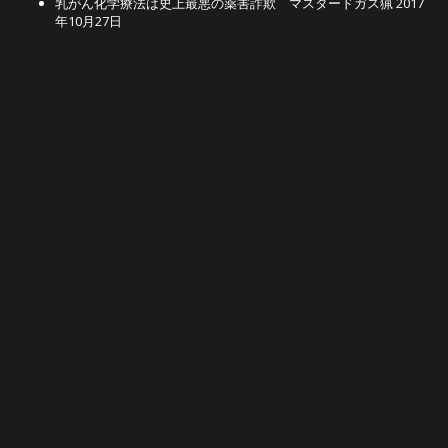
乳がん化学療法は史上最悪の薬害詐欺 マスタードガス猟
2017
年10月27日