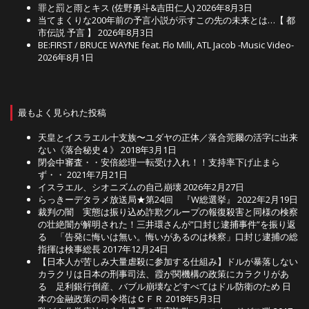
罪と罰と雨とキス (佐野勇斗&吉田仁人)
2026年8月3日
当てまくりな200年前の予言小説が示すこの先の未来とは…【 都
市伝説 予言 】
2026年8月3日
BE:FIRST / BRUCE WAYNE feat. Flo Milli, ATL Jacob -Music Video-
2026年8月1日
最もよく見られた投稿
天皇とイスラエル十支族〜ユダヤの正体／落合莞爾の活字に出来
ない《落合秘史４》
2018年3月1日
閉会中審査・・安倍総理一転受け入れ！！支持率下げ止まら
ず・・
2021年7月21日
イスラエル、シオニズムの自己崩壊
2026年2月27日
らっきーデタラメ放送局★第24回 『W総選挙』
2022年2月19日
裁判の闇 実態は振り込め詐欺グループの報復殺害と同様の検察
の壮絶闇が解明された！三井環さんが”口封じ逮捕事件”を振り返
る 「告発に悔いは無い。悔いがあるのは検察」口封じ逮捕の総
指揮は検事総長
2017年12月24日
【日本人が苦しみ大量虐殺に参加する仕組み】ドルが暴落しない
カラクリは日本の刑事司法、霞が関機構の政策にカラクリがあ
る 足利銀行倒産、バブル崩壊などすべてはドル防衛のため 日
本の金融政策の司令塔はＣＦＲ
2018年5月3日