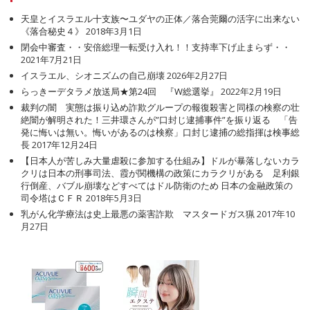
天皇とイスラエル十支族〜ユダヤの正体／落合莞爾の活字に出来ない
《落合秘史４》
2018年3月1日
閉会中審査・・安倍総理一転受け入れ！！支持率下げ止まらず・・
2021年7月21日
イスラエル、シオニズムの自己崩壊
2026年2月27日
らっきーデタラメ放送局★第24回 『W総選挙』
2022年2月19日
裁判の闇 実態は振り込め詐欺グループの報復殺害と同様の検察の壮
絶闇が解明された！三井環さんが”口封じ逮捕事件”を振り返る 「告
発に悔いは無い。悔いがあるのは検察」口封じ逮捕の総指揮は検事総
長
2017年12月24日
【日本人が苦しみ大量虐殺に参加する仕組み】ドルが暴落しないカラ
クリは日本の刑事司法、霞が関機構の政策にカラクリがある 足利銀
行倒産、バブル崩壊などすべてはドル防衛のため 日本の金融政策の
司令塔はＣＦＲ
2018年5月3日
乳がん化学療法は史上最悪の薬害詐欺 マスタードガス猟
2017年10
月27日