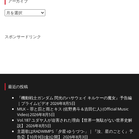
リ
アーカイブ
ー
ア
ー
カ
イ
ブ
スポンサードリンク
最近の投稿
『機動戦士ガンダム 閃光のハサウェイ キルケーの魔女』予告編
｜プライムビデオ
2026年8月5日
M!LK – 罪と罰と雨とキス (佐野勇斗＆吉田仁人) (Official Music
Video)
2026年8月5日
Vol.187 ユダヤ人が迫害された理由【世界一無駄がない世界史解
説】
2026年8月5日
主題歌はRADWIMPS「夕星-ゆうづつ-」｜『汝、星のごとく』予
告②【10月9日(金)公開】
2026年8月3日