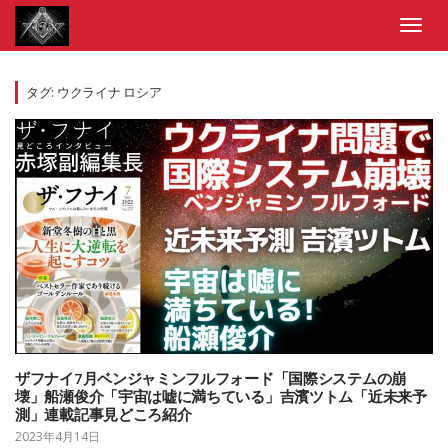
Skip
to
Toggl
content
navig
タグ:
ウクライナ ロシア
ザフナイ7月ベンジャミンフルフォード「国際システムの崩
壊」船瀬俊介「宇宙は嘘に満ちている」吉濱ツトム「近未来予
測」連載記事見どころ紹介
2023年4月14日