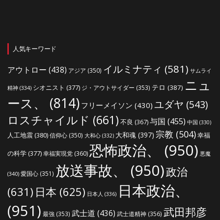
人気キーワード
イルミナティ
(581)
アウトロー
(438)
アジア
(350)
サムライ
ニュ
シオニスト
(377)
テロ
(387)
ジ・アウトサイダー
(353)
精神
(334)
ース、
(814)
ユダヤ
(543)
フリーメイソン
(430)
ロスチャイルド
(661)
与国
(455)
不良
(367)
中国
(330)
宗教
(504)
大和魂
(397)
人工地震
(380)
幸福
信仰心
(350)
大和心
(332)
恐怖政治、
(950)
の科学
(377)
幸福実現党
(360)
悪魔
放送事故、
(950)
政治
愛国心
(351)
(340)
日本政治、
(631)
日本
(625)
日本人
(336)
(951)
武田邦彦
武士道
(436)
最強
(353)
武士道精神
(356)