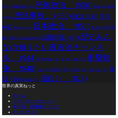
恐怖政治、
(950)
(377)
幸福実現党
(360)
愛国
悪魔
(340)
放送事故、
(950)
政治
(632)
日本
心
(351)
日本政治、
(951)
(625)
武士
最強
(353)
日本人
(336)
歴史みん
武田邦彦
(647)
道
(436)
武士道精神
(356)
なの知りたい裏政治チャンネ
ル、
(944)
衝撃映
男
(361)
特別攻撃隊
(328)
神風
(328)
像、
(948)
陰
谷山
(451)
説法
(336)
辻説法
(336)
都市伝説
(342)
面白い、
(827)
謀
(606)
陰謀論
(361)
世界の真実ねっと
ホーム
プライバシーポリシー
著作権・肖像権について
サイトマップ