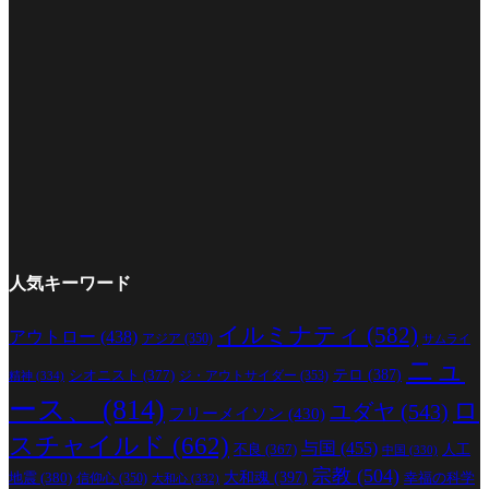
人気キーワード
イルミナティ
(582)
アウトロー
(438)
アジア
(350)
サムライ
ニュ
シオニスト
(377)
テロ
(387)
ジ・アウトサイダー
(353)
精神
(334)
ース、
(814)
ロ
ユダヤ
(543)
フリーメイソン
(430)
スチャイルド
(662)
与国
(455)
人工
不良
(367)
中国
(330)
宗教
(504)
地震
(380)
大和魂
(397)
幸福の科学
信仰心
(350)
大和心
(332)