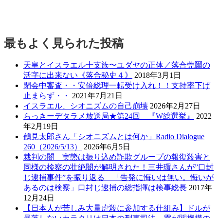
最もよく見られた投稿
天皇とイスラエル十支族〜ユダヤの正体／落合莞爾の
活字に出来ない《落合秘史４》
2018年3月1日
閉会中審査・・安倍総理一転受け入れ！！支持率下げ
止まらず・・
2021年7月21日
イスラエル、シオニズムの自己崩壊
2026年2月27日
らっきーデタラメ放送局★第24回 『W総選挙』
2022
年2月19日
鶴見太郎さん「シオニズムとは何か」Radio Dialogue
260（2026/5/13）
2026年6月5日
裁判の闇 実態は振り込め詐欺グループの報復殺害と
同様の検察の壮絶闇が解明された！三井環さんが”口封
じ逮捕事件”を振り返る 「告発に悔いは無い。悔いが
あるのは検察」口封じ逮捕の総指揮は検事総長
2017年
12月24日
【日本人が苦しみ大量虐殺に参加する仕組み】ドルが