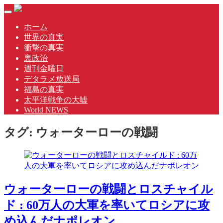
Skip
Toggle
to
navigation
content
ホーム
世界の真実
衝撃の真実
裏政治
週刊金曜日
デタラメ放送局
福島の真実
太平洋戦争の大嘘
World NEWS
タグ:
ウォーターローの戦闘
ウォーターローの戦闘とロスチャイル
ド : 60万人の大軍を率いてロシアに攻
め込んだナポレオン