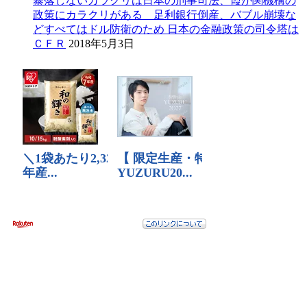
暴落しないカラクリは日本の刑事司法、霞が関機構の
政策にカラクリがある 足利銀行倒産、バブル崩壊な
どすべてはドル防衛のため 日本の金融政策の司令塔は
ＣＦＲ
2018年5月3日