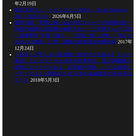
年2月19日
鶴見太郎さん「シオニズムとは何か」Radio Dialogue
260（2026/5/13）
2026年6月5日
裁判の闇 実態は振り込め詐欺グループの報復殺害と
同様の検察の壮絶闇が解明された！三井環さんが”口封
じ逮捕事件”を振り返る 「告発に悔いは無い。悔いが
あるのは検察」口封じ逮捕の総指揮は検事総長
2017年
12月24日
【日本人が苦しみ大量虐殺に参加する仕組み】ドルが
暴落しないカラクリは日本の刑事司法、霞が関機構の
政策にカラクリがある 足利銀行倒産、バブル崩壊な
どすべてはドル防衛のため 日本の金融政策の司令塔は
ＣＦＲ
2018年5月3日