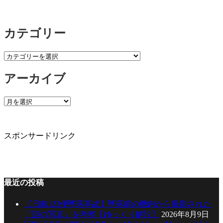
カテゴリー
カ
テ
アーカイブ
ゴ
リ
ー
ア
ー
カ
イ
スポンサードリンク
ブ
最近の投稿
【日航123便墜落事故】墜落前の機内から撮影された
『謎の写真』を考察【ゆっくり解説】
2026年8月9日