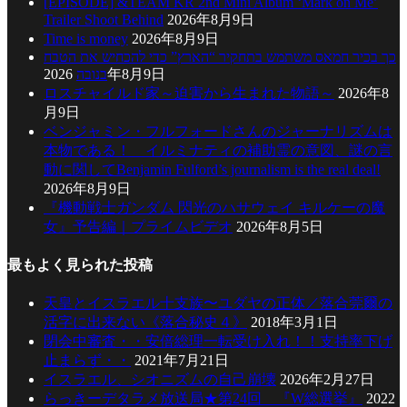
[EPISODE] &TEAM KR 2nd Mini Album ‘Mark on Me’
Trailer Shoot Behind
2026年8月9日
Time is money
2026年8月9日
כך בכיר חמאס משתמש בתחקיר “הארץ” כדי להכחיש את הטבח
בנובה
2026年8月9日
ロスチャイルド家～迫害から生まれた物語～
2026年8
月9日
ベンジャミン・フルフォードさんのジャーナリズムは
本物である！ イルミナティの補助霊の意図、謎の言
動に関してBenjamin Fulford’s journalism is the real deal!
2026年8月9日
『機動戦士ガンダム 閃光のハサウェイ キルケーの魔
女』予告編｜プライムビデオ
2026年8月5日
最もよく見られた投稿
天皇とイスラエル十支族〜ユダヤの正体／落合莞爾の
活字に出来ない《落合秘史４》
2018年3月1日
閉会中審査・・安倍総理一転受け入れ！！支持率下げ
止まらず・・
2021年7月21日
イスラエル、シオニズムの自己崩壊
2026年2月27日
らっきーデタラメ放送局★第24回 『W総選挙』
2022