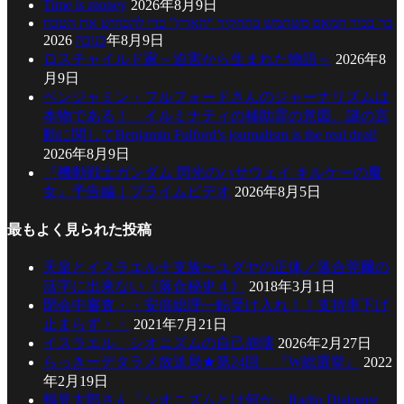
Time is money
2026年8月9日
כך בכיר חמאס משתמש בתחקיר “הארץ” כדי להכחיש את הטבח
בנובה
2026年8月9日
ロスチャイルド家～迫害から生まれた物語～
2026年8
月9日
ベンジャミン・フルフォードさんのジャーナリズムは
本物である！ イルミナティの補助霊の意図、謎の言
動に関してBenjamin Fulford’s journalism is the real deal!
2026年8月9日
『機動戦士ガンダム 閃光のハサウェイ キルケーの魔
女』予告編｜プライムビデオ
2026年8月5日
最もよく見られた投稿
天皇とイスラエル十支族〜ユダヤの正体／落合莞爾の
活字に出来ない《落合秘史４》
2018年3月1日
閉会中審査・・安倍総理一転受け入れ！！支持率下げ
止まらず・・
2021年7月21日
イスラエル、シオニズムの自己崩壊
2026年2月27日
らっきーデタラメ放送局★第24回 『W総選挙』
2022
年2月19日
鶴見太郎さん「シオニズムとは何か」Radio Dialogue