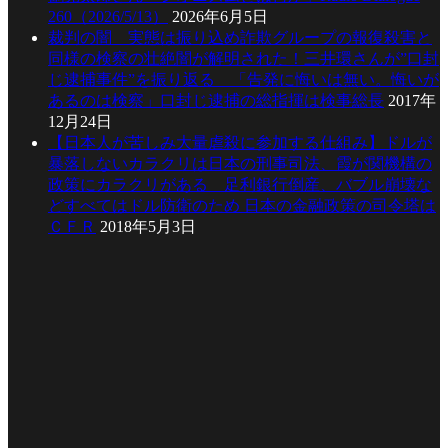
260（2026/5/13）
2026年6月5日
裁判の闇 実態は振り込め詐欺グループの報復殺害と
同様の検察の壮絶闇が解明された！三井環さんが”口封
じ逮捕事件”を振り返る 「告発に悔いは無い。悔いが
あるのは検察」口封じ逮捕の総指揮は検事総長
2017年
12月24日
【日本人が苦しみ大量虐殺に参加する仕組み】ドルが
暴落しないカラクリは日本の刑事司法、霞が関機構の
政策にカラクリがある 足利銀行倒産、バブル崩壊な
どすべてはドル防衛のため 日本の金融政策の司令塔は
ＣＦＲ
2018年5月3日