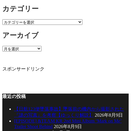
カテゴリー
カ
テ
アーカイブ
ゴ
リ
ー
ア
ー
カ
イ
スポンサードリンク
ブ
最近の投稿
【日航123便墜落事故】墜落前の機内から撮影された
『謎の写真』を考察【ゆっくり解説】
2026年8月9日
[EPISODE] &TEAM KR 2nd Mini Album ‘Mark on Me’
Trailer Shoot Behind
2026年8月9日