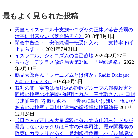
最もよく見られた投稿
天皇とイスラエル十支族〜ユダヤの正体／落合莞爾の
活字に出来ない《落合秘史４》
2018年3月1日
閉会中審査・・安倍総理一転受け入れ！！支持率下げ
止まらず・・
2021年7月21日
イスラエル、シオニズムの自己崩壊
2026年2月27日
らっきーデタラメ放送局★第24回 『W総選挙』
2022
年2月19日
鶴見太郎さん「シオニズムとは何か」Radio Dialogue
260（2026/5/13）
2026年6月5日
裁判の闇 実態は振り込め詐欺グループの報復殺害と
同様の検察の壮絶闇が解明された！三井環さんが”口封
じ逮捕事件”を振り返る 「告発に悔いは無い。悔いが
あるのは検察」口封じ逮捕の総指揮は検事総長
2017年
12月24日
【日本人が苦しみ大量虐殺に参加する仕組み】ドルが
暴落しないカラクリは日本の刑事司法、霞が関機構の
政策にカラクリがある 足利銀行倒産、バブル崩壊な