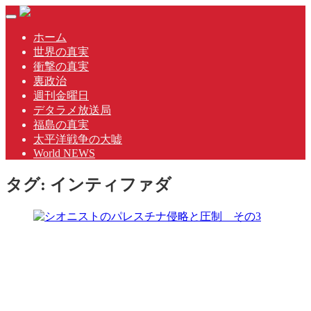
Skip
Toggle
to
navigation
content
ホーム
世界の真実
衝撃の真実
裏政治
週刊金曜日
デタラメ放送局
福島の真実
太平洋戦争の大嘘
World NEWS
タグ:
インティファダ