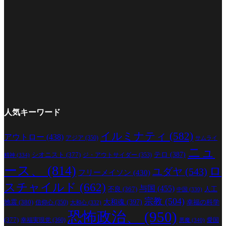
人気キーワード
イルミナティ
(582)
アウトロー
(438)
アジア
(350)
サムライ
ニュ
シオニスト
(377)
テロ
(387)
ジ・アウトサイダー
(353)
精神
(334)
ース、
(814)
ロ
ユダヤ
(543)
フリーメイソン
(430)
スチャイルド
(662)
与国
(455)
人工
不良
(367)
中国
(330)
宗教
(504)
地震
(380)
大和魂
(397)
幸福の科学
信仰心
(350)
大和心
(332)
恐怖政治、
(950)
(377)
幸福実現党
(360)
愛国
悪魔
(340)