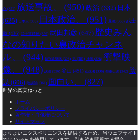
放送事故、
(950)
政治
(632)
日本
心
(351)
日本政治、
(951)
(625)
武士
最強
(353)
日本人
(336)
歴史みん
武田邦彦
(647)
道
(436)
武士道精神
(356)
なの知りたい裏政治チャンネ
ル、
(944)
衝撃映
男
(361)
特別攻撃隊
(328)
神風
(328)
像、
(948)
陰
谷山
(451)
説法
(336)
辻説法
(336)
都市伝説
(342)
面白い、
(827)
謀
(606)
陰謀論
(361)
世界の真実ねっと
ホーム
プライバシーポリシー
著作権・肖像権について
サイトマップ
よりよいエクスペリエンスを提供するため、当ウェブサイト
では Cookie を使用しています。引き続き閲覧する場合、