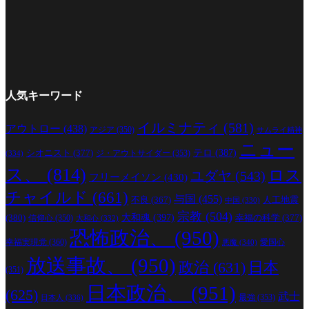
人気キーワード
イルミナティ
(581)
アウトロー
(438)
アジア
(350)
サムライ精神
ニュー
シオニスト
(377)
テロ
(387)
ジ・アウトサイダー
(353)
(334)
ス、
(814)
ロス
ユダヤ
(543)
フリーメイソン
(430)
チャイルド
(661)
与国
(455)
人工地震
不良
(367)
中国
(330)
宗教
(504)
(380)
大和魂
(397)
幸福の科学
(377)
信仰心
(350)
大和心
(332)
恐怖政治、
(950)
幸福実現党
(360)
愛国心
悪魔
(340)
放送事故、
(950)
政治
(631)
日本
(351)
日本政治、
(951)
(625)
武士
最強
(353)
日本人
(336)