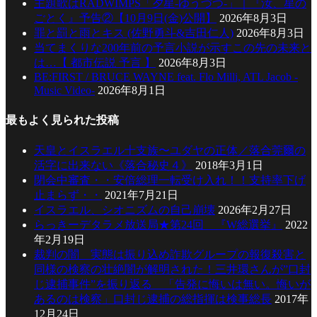
主題歌はRADWIMPS「夕星-ゆうづつ-」｜『汝、星の
ごとく』予告②【10月9日(金)公開】
2026年8月3日
罪と罰と雨とキス (佐野勇斗&吉田仁人)
2026年8月3日
当てまくりな200年前の予言小説が示すこの先の未来と
は…【 都市伝説 予言 】
2026年8月3日
BE:FIRST / BRUCE WAYNE feat. Flo Milli, ATL Jacob -
Music Video-
2026年8月1日
最もよく見られた投稿
天皇とイスラエル十支族〜ユダヤの正体／落合莞爾の
活字に出来ない《落合秘史４》
2018年3月1日
閉会中審査・・安倍総理一転受け入れ！！支持率下げ
止まらず・・
2021年7月21日
イスラエル、シオニズムの自己崩壊
2026年2月27日
らっきーデタラメ放送局★第24回 『W総選挙』
2022
年2月19日
裁判の闇 実態は振り込め詐欺グループの報復殺害と
同様の検察の壮絶闇が解明された！三井環さんが”口封
じ逮捕事件”を振り返る 「告発に悔いは無い。悔いが
あるのは検察」口封じ逮捕の総指揮は検事総長
2017年
12月24日