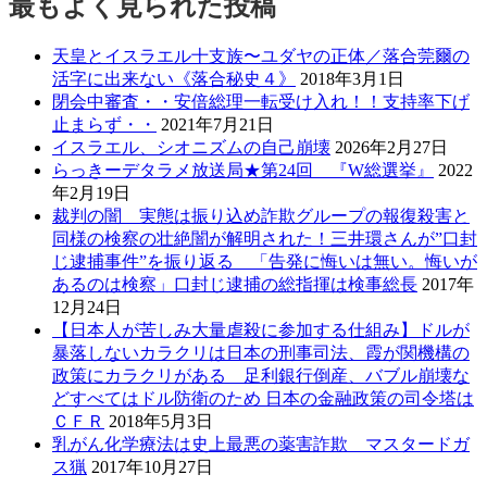
最もよく見られた投稿
天皇とイスラエル十支族〜ユダヤの正体／落合莞爾の
活字に出来ない《落合秘史４》
2018年3月1日
閉会中審査・・安倍総理一転受け入れ！！支持率下げ
止まらず・・
2021年7月21日
イスラエル、シオニズムの自己崩壊
2026年2月27日
らっきーデタラメ放送局★第24回 『W総選挙』
2022
年2月19日
裁判の闇 実態は振り込め詐欺グループの報復殺害と
同様の検察の壮絶闇が解明された！三井環さんが”口封
じ逮捕事件”を振り返る 「告発に悔いは無い。悔いが
あるのは検察」口封じ逮捕の総指揮は検事総長
2017年
12月24日
【日本人が苦しみ大量虐殺に参加する仕組み】ドルが
暴落しないカラクリは日本の刑事司法、霞が関機構の
政策にカラクリがある 足利銀行倒産、バブル崩壊な
どすべてはドル防衛のため 日本の金融政策の司令塔は
ＣＦＲ
2018年5月3日
乳がん化学療法は史上最悪の薬害詐欺 マスタードガ
ス猟
2017年10月27日