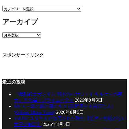
カ
テ
アーカイブ
ゴ
リ
ー
ア
ー
カ
イ
スポンサードリンク
ブ
最近の投稿
『機動戦士ガンダム 閃光のハサウェイ キルケーの魔
女』予告編｜プライムビデオ
2026年8月5日
M!LK – 罪と罰と雨とキス (佐野勇斗＆吉田仁人)
(Official Music Video)
2026年8月5日
Vol.187 ユダヤ人が迫害された理由【世界一無駄がない
世界史解説】
2026年8月5日