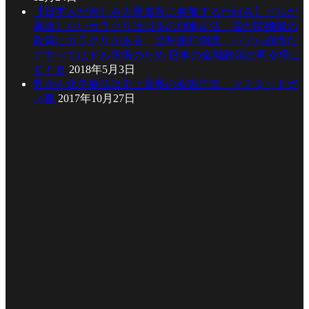
【日本人が苦しみ大量虐殺に参加する仕組み】ドルが
暴落しないカラクリは日本の刑事司法、霞が関機構の
政策にカラクリがある 足利銀行倒産、バブル崩壊な
どすべてはドル防衛のため 日本の金融政策の司令塔は
ＣＦＲ
2018年5月3日
乳がん化学療法は史上最悪の薬害詐欺 マスタードガ
ス猟
2017年10月27日