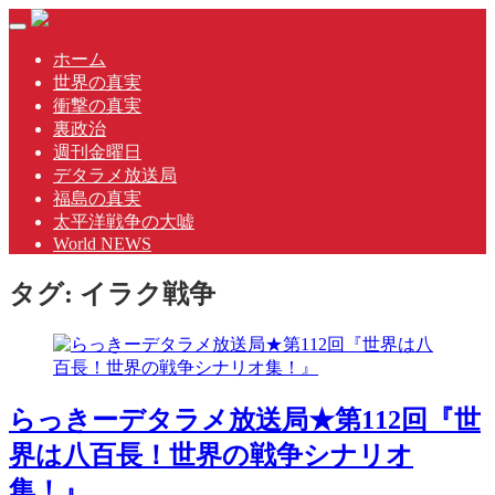
Skip
Toggle
to
navigation
content
ホーム
世界の真実
衝撃の真実
裏政治
週刊金曜日
デタラメ放送局
福島の真実
太平洋戦争の大嘘
World NEWS
タグ:
イラク戦争
らっきーデタラメ放送局★第112回『世
界は八百長！世界の戦争シナリオ
集！』