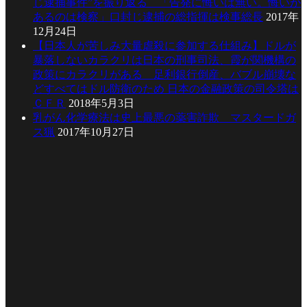
じ逮捕事件”を振り返る 「告発に悔いは無い。悔いが
あるのは検察」口封じ逮捕の総指揮は検事総長
2017年
12月24日
【日本人が苦しみ大量虐殺に参加する仕組み】ドルが
暴落しないカラクリは日本の刑事司法、霞が関機構の
政策にカラクリがある 足利銀行倒産、バブル崩壊な
どすべてはドル防衛のため 日本の金融政策の司令塔は
ＣＦＲ
2018年5月3日
乳がん化学療法は史上最悪の薬害詐欺 マスタードガ
ス猟
2017年10月27日