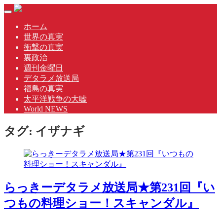
Skip
Toggle
to
navigation
content
ホーム
世界の真実
衝撃の真実
裏政治
週刊金曜日
デタラメ放送局
福島の真実
太平洋戦争の大嘘
World NEWS
タグ:
イザナギ
らっきーデタラメ放送局★第231回『い
つもの料理ショー！スキャンダル』