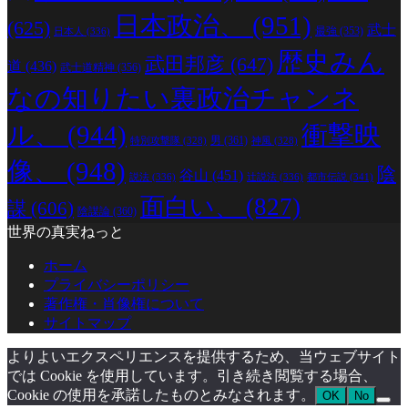
日本政治、
(951)
(625)
武士
最強
(353)
日本人
(336)
歴史みん
武田邦彦
(647)
道
(436)
武士道精神
(356)
なの知りたい裏政治チャンネ
ル、
(944)
衝撃映
男
(361)
特別攻撃隊
(328)
神風
(328)
像、
(948)
陰
谷山
(451)
説法
(336)
辻説法
(336)
都市伝説
(341)
面白い、
(827)
謀
(606)
陰謀論
(360)
世界の真実ねっと
ホーム
プライバシーポリシー
著作権・肖像権について
サイトマップ
よりよいエクスペリエンスを提供するため、当ウェブサイト
では Cookie を使用しています。引き続き閲覧する場合、
Cookie の使用を承諾したものとみなされます。
OK
No