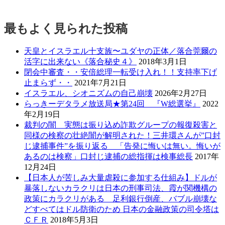
最もよく見られた投稿
天皇とイスラエル十支族〜ユダヤの正体／落合莞爾の
活字に出来ない《落合秘史４》
2018年3月1日
閉会中審査・・安倍総理一転受け入れ！！支持率下げ
止まらず・・
2021年7月21日
イスラエル、シオニズムの自己崩壊
2026年2月27日
らっきーデタラメ放送局★第24回 『W総選挙』
2022
年2月19日
裁判の闇 実態は振り込め詐欺グループの報復殺害と
同様の検察の壮絶闇が解明された！三井環さんが”口封
じ逮捕事件”を振り返る 「告発に悔いは無い。悔いが
あるのは検察」口封じ逮捕の総指揮は検事総長
2017年
12月24日
【日本人が苦しみ大量虐殺に参加する仕組み】ドルが
暴落しないカラクリは日本の刑事司法、霞が関機構の
政策にカラクリがある 足利銀行倒産、バブル崩壊な
どすべてはドル防衛のため 日本の金融政策の司令塔は
ＣＦＲ
2018年5月3日