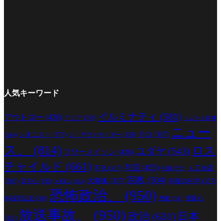
人気キーワード
イルミナティ
(581)
アウトロー
(438)
アジア
(350)
サムライ精神
ニュー
シオニスト
(377)
テロ
(387)
ジ・アウトサイダー
(353)
(334)
ス、
(814)
ロス
ユダヤ
(543)
フリーメイソン
(430)
チャイルド
(661)
与国
(455)
人工地震
不良
(367)
中国
(330)
宗教
(504)
(380)
大和魂
(397)
幸福の科学
(377)
信仰心
(350)
大和心
(332)
恐怖政治、
(950)
幸福実現党
(360)
愛国心
悪魔
(340)
放送事故、
(950)
政治
(631)
日本
(351)