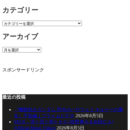
カテゴリー
カ
テ
アーカイブ
ゴ
リ
ー
ア
ー
カ
イ
スポンサードリンク
ブ
最近の投稿
『機動戦士ガンダム 閃光のハサウェイ キルケーの魔
女』予告編｜プライムビデオ
2026年8月5日
M!LK – 罪と罰と雨とキス (佐野勇斗＆吉田仁人)
(Official Music Video)
2026年8月5日