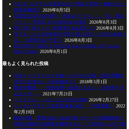
Vol.187 ユダヤ人が迫害された理由【世界一無駄がない
世界史解説】
2026年8月5日
主題歌はRADWIMPS「夕星-ゆうづつ-」｜『汝、星の
ごとく』予告②【10月9日(金)公開】
2026年8月3日
罪と罰と雨とキス (佐野勇斗&吉田仁人)
2026年8月3日
当てまくりな200年前の予言小説が示すこの先の未来と
は…【 都市伝説 予言 】
2026年8月3日
BE:FIRST / BRUCE WAYNE feat. Flo Milli, ATL Jacob -
Music Video-
2026年8月1日
最もよく見られた投稿
天皇とイスラエル十支族〜ユダヤの正体／落合莞爾の
活字に出来ない《落合秘史４》
2018年3月1日
閉会中審査・・安倍総理一転受け入れ！！支持率下げ
止まらず・・
2021年7月21日
イスラエル、シオニズムの自己崩壊
2026年2月27日
らっきーデタラメ放送局★第24回 『W総選挙』
2022
年2月19日
裁判の闇 実態は振り込め詐欺グループの報復殺害と
同様の検察の壮絶闇が解明された！三井環さんが”口封