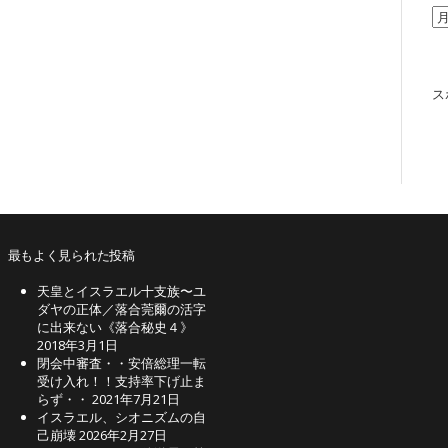
ア
ー
カ
イ
ブ
ス
最もよく見られた投稿
天皇とイスラエル十支族〜ユ
ダヤの正体／落合莞爾の活字
に出来ない《落合秘史４》
2018年3月1日
閉会中審査・・安倍総理一転
受け入れ！！支持率下げ止ま
らず・・
2021年7月21日
イスラエル、シオニズムの自
己崩壊
2026年2月27日