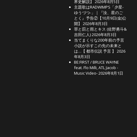
界史解説】
2026年8月5日
主題歌はRADWIMPS「夕星-
ゆうづつ-」｜『汝、星のご
とく』予告②【10月9日(金)公
開】
2026年8月3日
罪と罰と雨とキス (佐野勇斗&
吉田仁人)
2026年8月3日
当てまくりな200年前の予言
小説が示すこの先の未来と
は…【 都市伝説 予言 】
2026
年8月3日
BE:FIRST / BRUCE WAYNE
feat. Flo Milli, ATL Jacob -
Music Video-
2026年8月1日