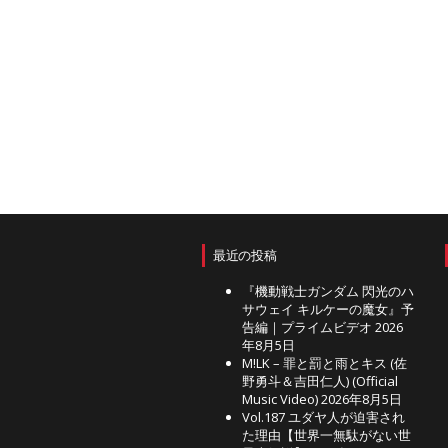
最近の投稿
『機動戦士ガンダム 閃光のハ
サウェイ キルケーの魔女』予
告編｜プライムビデオ
2026
年8月5日
M!LK – 罪と罰と雨とキス (佐
野勇斗＆吉田仁人) (Official
Music Video)
2026年8月5日
Vol.187 ユダヤ人が迫害され
た理由【世界一無駄がない世