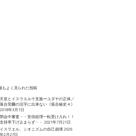
最もよく見られた投稿
天皇とイスラエル十支族〜ユダヤの正体／
落合莞爾の活字に出来ない《落合秘史４》
2018年3月1日
閉会中審査・・安倍総理一転受け入れ！！
支持率下げ止まらず・・
2021年7月21日
イスラエル、シオニズムの自己崩壊
2026
年2月27日