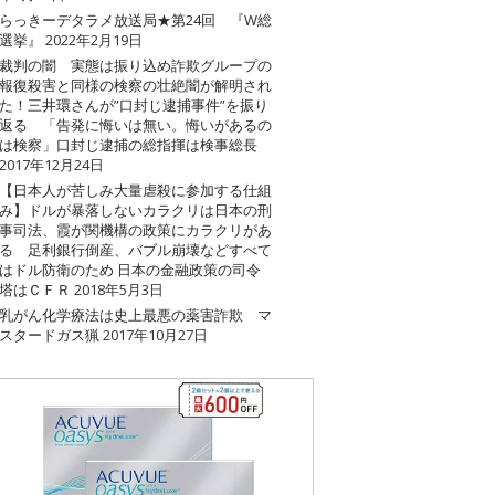
らっきーデタラメ放送局★第24回 『W総
選挙』
2022年2月19日
裁判の闇 実態は振り込め詐欺グループの
報復殺害と同様の検察の壮絶闇が解明され
た！三井環さんが”口封じ逮捕事件”を振り
返る 「告発に悔いは無い。悔いがあるの
は検察」口封じ逮捕の総指揮は検事総長
2017年12月24日
【日本人が苦しみ大量虐殺に参加する仕組
み】ドルが暴落しないカラクリは日本の刑
事司法、霞が関機構の政策にカラクリがあ
る 足利銀行倒産、バブル崩壊などすべて
はドル防衛のため 日本の金融政策の司令
塔はＣＦＲ
2018年5月3日
乳がん化学療法は史上最悪の薬害詐欺 マ
スタードガス猟
2017年10月27日