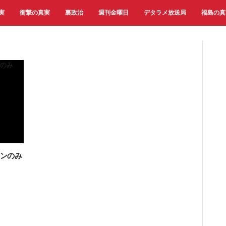
実
衝撃の真実
裏政治
週刊金曜日
デタラメ放送局
福島の真
マンのみ