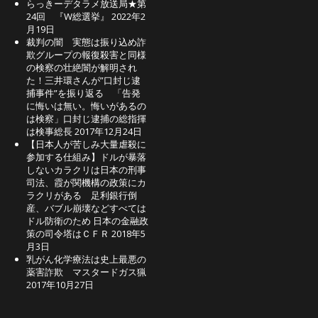
らっきーデタラメ放送局★第
24回 『W総選挙』
2022年2
月19日
裁判の闇 実態は振り込め詐
欺グループの報復殺害と同様
の検察の壮絶闇が解明され
た！三井環さんが”口封じ逮
捕事件”を振り返る 「告発
に悔いは無い。悔いがあるの
は検察」口封じ逮捕の総指揮
は検事総長
2017年12月24日
【日本人が苦しみ大量虐殺に
参加する仕組み】ドルが暴落
しないカラクリは日本の刑事
司法、霞が関機構の政策にカ
ラクリがある 足利銀行倒
産、バブル崩壊などすべては
ドル防衛のため 日本の金融政
策の司令塔はＣＦＲ
2018年5
月3日
乳がん化学療法は史上最悪の
薬害詐欺 マスタードガス猟
2017年10月27日