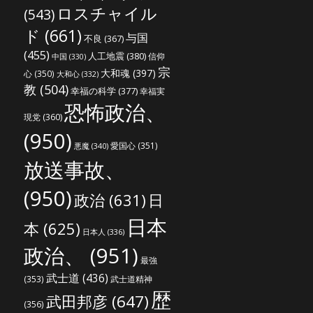
ロスチャイル
(543)
ド
(661)
与国
不良
(367)
(455)
人工地震
(380)
信仰
中国
(330)
宗
大和魂
(397)
心
(350)
大和心
(332)
教
(504)
幸福の科学
(377)
幸福実
恐怖政治、
現党
(360)
(950)
愛国心
(351)
悪魔
(340)
放送事故、
(950)
政治
(631)
日
日本
本
(625)
日本人
(336)
政治、
(951)
最強
武士道
(436)
(353)
武士道精神
歴
武田邦彦
(647)
(356)