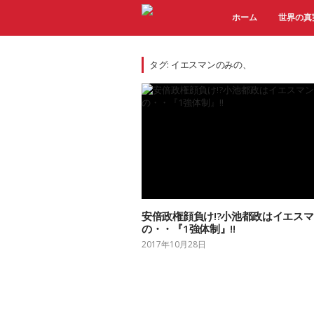
Skip
ホーム
世界の真
to
content
タグ:
イエスマンのみの、
安倍政権顔負け!?小池都政はイエス
の・・『1強体制』!!
2017年10月28日