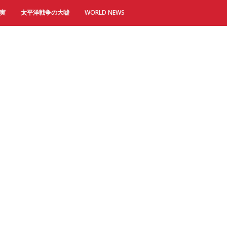
実
太平洋戦争の大嘘
WORLD NEWS