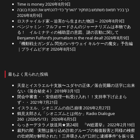
Time is money
2026年8月9日
כך בכיר חמאס משתמש בתחקיר “הארץ” כדי להכחיש את הטבח בנובה
2026年8月9日
ロスチャイルド家～迫害から生まれた物語～
2026年8月9日
ベンジャミン・フルフォードさんのジャーナリズムは本物であ
る！ イルミナティの補助霊の意図、謎の言動に関して
Benjamin Fulford’s journalism is the real deal!
2026年8月9日
『機動戦士ガンダム 閃光のハサウェイ キルケーの魔女』予告編
｜プライムビデオ
2026年8月5日
最もよく見られた投稿
天皇とイスラエル十支族〜ユダヤの正体／落合莞爾の活字に出来
ない《落合秘史４》
2018年3月1日
閉会中審査・・安倍総理一転受け入れ！！支持率下げ止まら
ず・・
2021年7月21日
イスラエル、シオニズムの自己崩壊
2026年2月27日
鶴見太郎さん「シオニズムとは何か」Radio Dialogue
260（2026/5/13）
2026年6月5日
らっきーデタラメ放送局★第24回 『W総選挙』
2022年2月19日
裁判の闇 実態は振り込め詐欺グループの報復殺害と同様の検察
の壮絶闇が解明された！三井環さんが”口封じ逮捕事件”を振り返