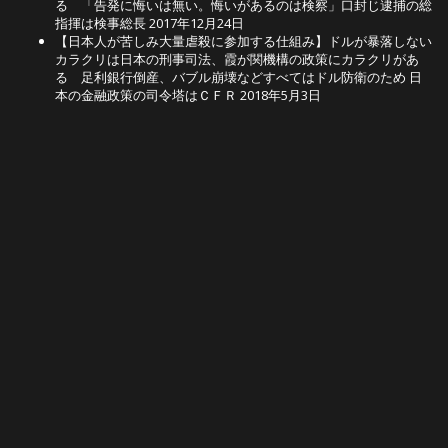
る 「告発に悔いは無い。悔いがあるのは検察」口封じ逮捕の総
指揮は検事総長
2017年12月24日
【日本人が苦しみ大量虐殺に参加する仕組み】ドルが暴落しない
カラクリは日本の刑事司法、霞が関機構の政策にカラクリがあ
る 足利銀行倒産、バブル崩壊などすべてはドル防衛のため 日
本の金融政策の司令塔はＣＦＲ
2018年5月3日