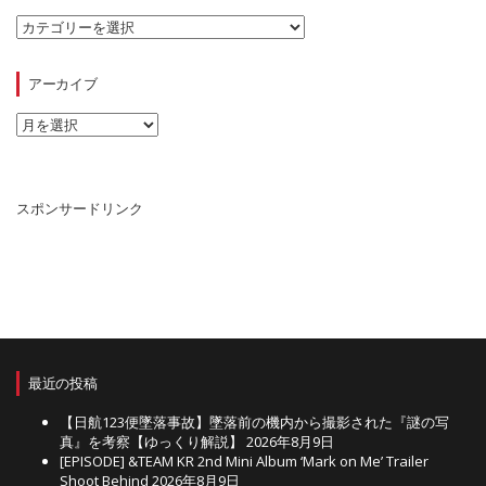
カ
テ
ゴ
リ
アーカイブ
ー
ア
ー
カ
イ
ブ
スポンサードリンク
最近の投稿
【日航123便墜落事故】墜落前の機内から撮影された『謎の写
真』を考察【ゆっくり解説】
2026年8月9日
[EPISODE] &TEAM KR 2nd Mini Album ‘Mark on Me’ Trailer
Shoot Behind
2026年8月9日