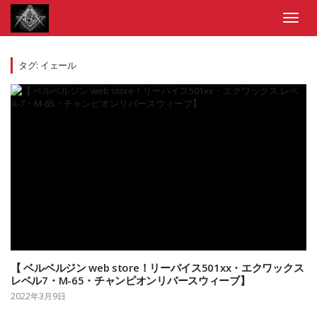
Skip
to
Toggl
content
navig
タグ:
イェール
【 ベルベルジン web store！リーバイス501xx・エクワックス
レベル7・M-65・チャンピオンリバースウィーブ】
2022年3月9日