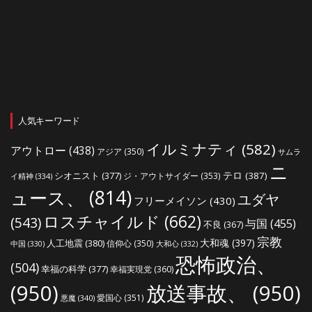
人気キーワード
イルミナティ
(582)
アウトロー
(438)
アジア
(350)
サムラ
ニ
シオニスト
(377)
テロ
(387)
ジ・アウトサイダー
(353)
イ精神
(334)
ュース、
(814)
ユダヤ
フリーメイソン
(430)
ロスチャイルド
(662)
(543)
与国
(455)
不良
(367)
宗教
大和魂
(397)
人工地震
(380)
信仰心
(350)
中国
(330)
大和心
(332)
恐怖政治、
(504)
幸福の科学
(377)
幸福実現党
(360)
(950)
放送事故、
(950)
愛国心
(351)
悪魔
(340)