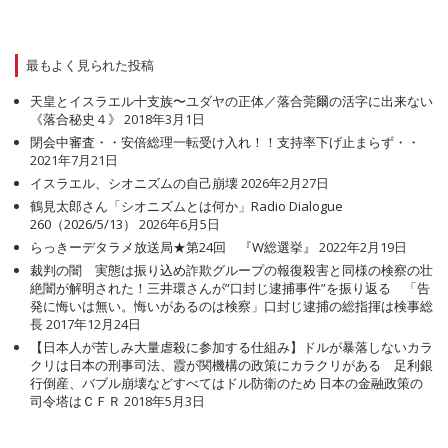
最もよく見られた投稿
天皇とイスラエル十支族〜ユダヤの正体／落合莞爾の活字に出来ない
《落合秘史４》
2018年3月1日
閉会中審査・・安倍総理一転受け入れ！！支持率下げ止まらず・・
2021年7月21日
イスラエル、シオニズムの自己崩壊
2026年2月27日
鶴見太郎さん「シオニズムとは何か」Radio Dialogue
260（2026/5/13）
2026年6月5日
らっきーデタラメ放送局★第24回 『W総選挙』
2022年2月19日
裁判の闇 実態は振り込め詐欺グループの報復殺害と同様の検察の壮
絶闇が解明された！三井環さんが”口封じ逮捕事件”を振り返る 「告
発に悔いは無い。悔いがあるのは検察」口封じ逮捕の総指揮は検事総
長
2017年12月24日
【日本人が苦しみ大量虐殺に参加する仕組み】ドルが暴落しないカラ
クリは日本の刑事司法、霞が関機構の政策にカラクリがある 足利銀
行倒産、バブル崩壊などすべてはドル防衛のため 日本の金融政策の
司令塔はＣＦＲ
2018年5月3日