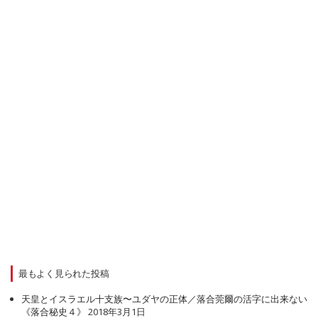
最もよく見られた投稿
天皇とイスラエル十支族〜ユダヤの正体／落合莞爾の活字に出来ない
《落合秘史４》
2018年3月1日