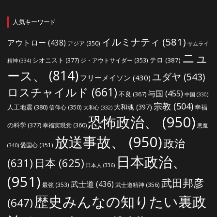
人気キーワード
イルミナティ
(581)
アウトロー
(438)
アジア
(350)
サムライ
ニュ
シオニスト
(377)
テロ
(387)
ジ・アウトサイダー
(353)
精神
(334)
ース、
(814)
ユダヤ
(543)
フリーメイソン
(430)
ロスチャイルド
(661)
与国
(455)
不良
(367)
中国
(330)
宗教
(504)
大和魂
(397)
人工地震
(380)
幸福
信仰心
(350)
大和心
(332)
恐怖政治、
(950)
の科学
(377)
幸福実現党
(360)
悪魔
放送事故、
(950)
政治
愛国心
(351)
(340)
日本政治、
(631)
日本
(625)
日本人
(336)
(951)
武田邦彦
武士道
(436)
最強
(353)
武士道精神
(356)
歴史みんなの知りたい裏政
(647)