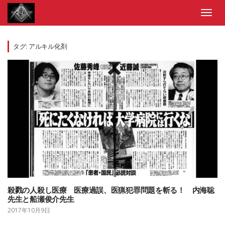
Skip
to
Toggl
content
navig
タグ:
アルキル化剤
殺戮の人殺し医療 医療過誤、医猟犯罪問題を斬る！ 内海聡
先生と船瀬俊介先生
2017年10月9日