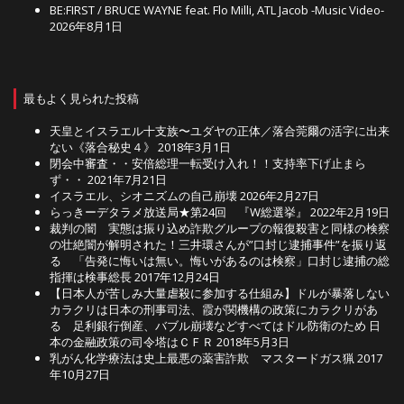
BE:FIRST / BRUCE WAYNE feat. Flo Milli, ATL Jacob -Music Video-
2026年8月1日
最もよく見られた投稿
天皇とイスラエル十支族〜ユダヤの正体／落合莞爾の活字に出来
ない《落合秘史４》
2018年3月1日
閉会中審査・・安倍総理一転受け入れ！！支持率下げ止まら
ず・・
2021年7月21日
イスラエル、シオニズムの自己崩壊
2026年2月27日
らっきーデタラメ放送局★第24回 『W総選挙』
2022年2月19日
裁判の闇 実態は振り込め詐欺グループの報復殺害と同様の検察
の壮絶闇が解明された！三井環さんが”口封じ逮捕事件”を振り返
る 「告発に悔いは無い。悔いがあるのは検察」口封じ逮捕の総
指揮は検事総長
2017年12月24日
【日本人が苦しみ大量虐殺に参加する仕組み】ドルが暴落しない
カラクリは日本の刑事司法、霞が関機構の政策にカラクリがあ
る 足利銀行倒産、バブル崩壊などすべてはドル防衛のため 日
本の金融政策の司令塔はＣＦＲ
2018年5月3日
乳がん化学療法は史上最悪の薬害詐欺 マスタードガス猟
2017
年10月27日