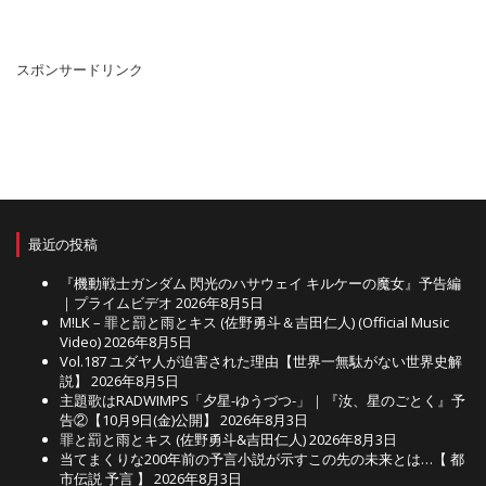
ー
カ
イ
ブ
スポンサードリンク
最近の投稿
『機動戦士ガンダム 閃光のハサウェイ キルケーの魔女』予告編
｜プライムビデオ
2026年8月5日
M!LK – 罪と罰と雨とキス (佐野勇斗＆吉田仁人) (Official Music
Video)
2026年8月5日
Vol.187 ユダヤ人が迫害された理由【世界一無駄がない世界史解
説】
2026年8月5日
主題歌はRADWIMPS「夕星-ゆうづつ-」｜『汝、星のごとく』予
告②【10月9日(金)公開】
2026年8月3日
罪と罰と雨とキス (佐野勇斗&吉田仁人)
2026年8月3日
当てまくりな200年前の予言小説が示すこの先の未来とは…【 都
市伝説 予言 】
2026年8月3日