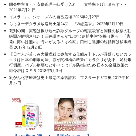
閉会中審査・・安倍総理一転受け入れ！！支持率下げ止まらず・・
2021年7月21日
イスラエル、シオニズムの自己崩壊
2026年2月27日
らっきーデタラメ放送局★第24回 『W総選挙』
2022年2月19日
裁判の闇 実態は振り込め詐欺グループの報復殺害と同様の検察の壮
絶闇が解明された！三井環さんが”口封じ逮捕事件”を振り返る 「告
発に悔いは無い。悔いがあるのは検察」口封じ逮捕の総指揮は検事総
長
2017年12月24日
【日本人が苦しみ大量虐殺に参加する仕組み】ドルが暴落しないカラ
クリは日本の刑事司法、霞が関機構の政策にカラクリがある 足利銀
行倒産、バブル崩壊などすべてはドル防衛のため 日本の金融政策の
司令塔はＣＦＲ
2018年5月3日
乳がん化学療法は史上最悪の薬害詐欺 マスタードガス猟
2017年10
月27日