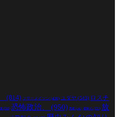
、
(814)
ロスチ
ユダヤ
(543)
フリーメイソン
(430)
恐怖政治、
(950)
放
党
(360)
愛国心
(351)
悪魔
(340)