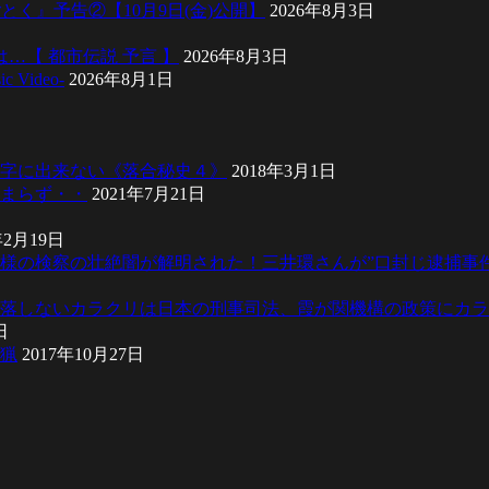
とく』予告②【10月9日(金)公開】
2026年8月3日
…【 都市伝説 予言 】
2026年8月3日
ic Video-
2026年8月1日
字に出来ない《落合秘史４》
2018年3月1日
まらず・・
2021年7月21日
年2月19日
様の検察の壮絶闇が解明された！三井環さんが”口封じ逮捕事
落しないカラクリは日本の刑事司法、霞が関機構の政策にカラ
日
猟
2017年10月27日