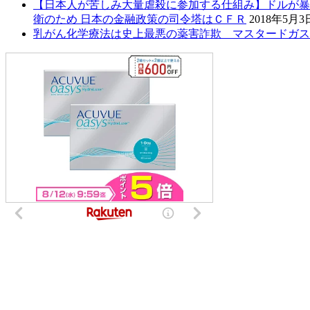
【日本人が苦しみ大量虐殺に参加する仕組み】ドルが暴
衛のため 日本の金融政策の司令塔はＣＦＲ
2018年5月3
乳がん化学療法は史上最悪の薬害詐欺 マスタードガス