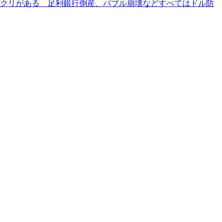
クリがある 足利銀行倒産、バブル崩壊などすべてはドル防