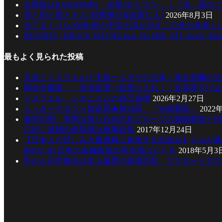
主題歌はRADWIMPS「夕星-ゆうづつ-」｜『汝、星のご
罪と罰と雨とキス (佐野勇斗&吉田仁人)
2026年8月3日
当てまくりな200年前の予言小説が示すこの先の未来とは
BE:FIRST / BRUCE WAYNE feat. Flo Milli, ATL Jacob -Mus
最もよく見られた投稿
天皇とイスラエル十支族〜ユダヤの正体／落合莞爾の活
閉会中審査・・安倍総理一転受け入れ！！支持率下げ止
イスラエル、シオニズムの自己崩壊
2026年2月27日
らっきーデタラメ放送局★第24回 『W総選挙』
2022
裁判の闇 実態は振り込め詐欺グループの報復殺害と同
口封じ逮捕の総指揮は検事総長
2017年12月24日
【日本人が苦しみ大量虐殺に参加する仕組み】ドルが暴
衛のため 日本の金融政策の司令塔はＣＦＲ
2018年5月3
乳がん化学療法は史上最悪の薬害詐欺 マスタードガス