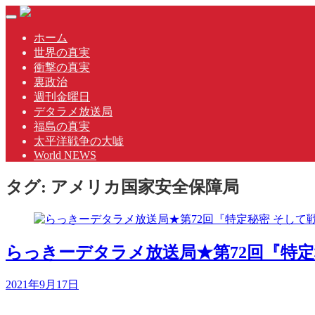
Skip
Toggle
to
navigation
content
ホーム
世界の真実
衝撃の真実
裏政治
週刊金曜日
デタラメ放送局
福島の真実
太平洋戦争の大嘘
World NEWS
タグ:
アメリカ国家安全保障局
らっきーデタラメ放送局★第72回『特定秘
2021年9月17日