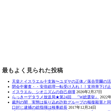
最もよく見られた投稿
天皇とイスラエル十支族〜ユダヤの正体／落合莞爾の活
閉会中審査・・安倍総理一転受け入れ！！支持率下げ止
イスラエル、シオニズムの自己崩壊
2026年2月27日
らっきーデタラメ放送局★第24回 『W総選挙』
2022
裁判の闇 実態は振り込め詐欺グループの報復殺害と同
口封じ逮捕の総指揮は検事総長
2017年12月24日