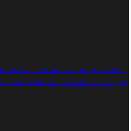
件”を振り返る 「告発に悔いは無い。悔いがあるのは検察」
クリがある 足利銀行倒産、バブル崩壊などすべてはドル防