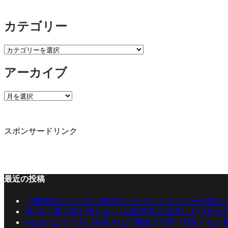
カテゴリー
カ
テ
アーカイブ
ゴ
リ
ー
ア
ー
カ
イ
スポンサードリンク
ブ
最近の投稿
『機動戦士ガンダム 閃光のハサウェイ キルケーの魔女
M!LK – 罪と罰と雨とキス (佐野勇斗＆吉田仁人) (Official Mu
Vol.187 ユダヤ人が迫害された理由【世界一無駄がな