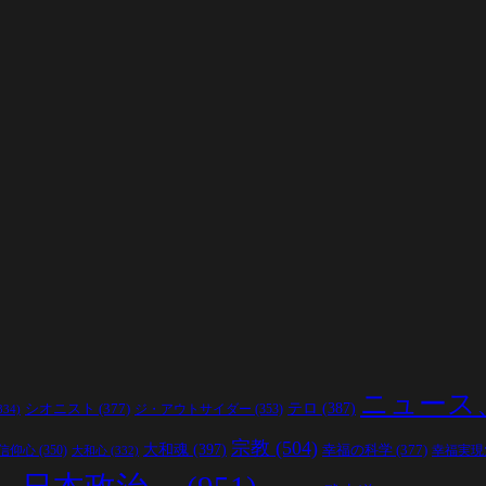
ニュース
シオニスト
(377)
テロ
(387)
ジ・アウトサイダー
(353)
334)
宗教
(504)
大和魂
(397)
幸福の科学
(377)
信仰心
(350)
幸福実現
大和心
(332)