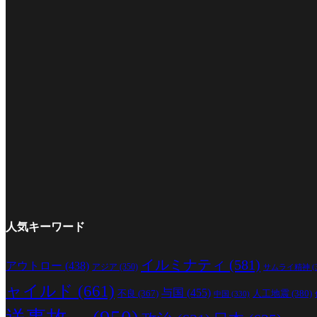
人気キーワード
イルミナティ
(581)
アウトロー
(438)
アジア
(350)
サムライ精神
(
ャイルド
(661)
与国
(455)
人工地震
(380)
不良
(367)
中国
(330)