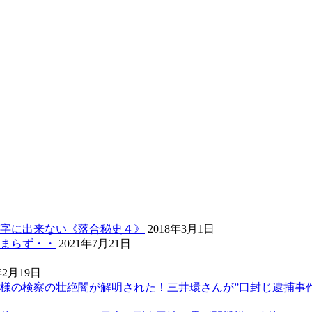
字に出来ない《落合秘史４》
2018年3月1日
まらず・・
2021年7月21日
年2月19日
様の検察の壮絶闇が解明された！三井環さんが”口封じ逮捕事