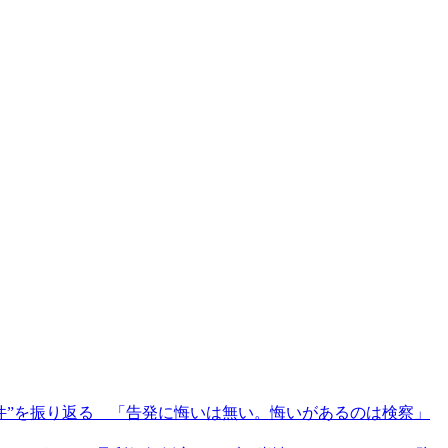
件”を振り返る 「告発に悔いは無い。悔いがあるのは検察」