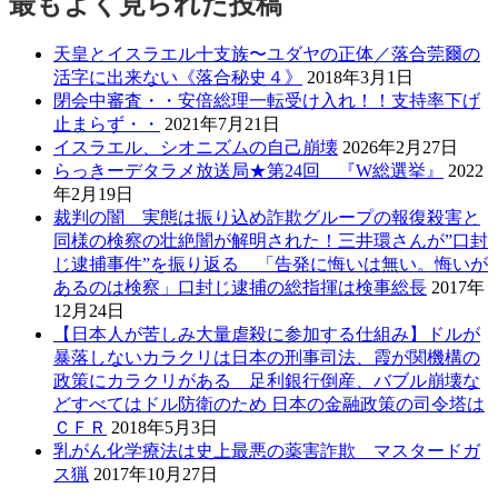
最もよく見られた投稿
天皇とイスラエル十支族〜ユダヤの正体／落合莞爾の
活字に出来ない《落合秘史４》
2018年3月1日
閉会中審査・・安倍総理一転受け入れ！！支持率下げ
止まらず・・
2021年7月21日
イスラエル、シオニズムの自己崩壊
2026年2月27日
らっきーデタラメ放送局★第24回 『W総選挙』
2022
年2月19日
裁判の闇 実態は振り込め詐欺グループの報復殺害と
同様の検察の壮絶闇が解明された！三井環さんが”口封
じ逮捕事件”を振り返る 「告発に悔いは無い。悔いが
あるのは検察」口封じ逮捕の総指揮は検事総長
2017年
12月24日
【日本人が苦しみ大量虐殺に参加する仕組み】ドルが
暴落しないカラクリは日本の刑事司法、霞が関機構の
政策にカラクリがある 足利銀行倒産、バブル崩壊な
どすべてはドル防衛のため 日本の金融政策の司令塔は
ＣＦＲ
2018年5月3日
乳がん化学療法は史上最悪の薬害詐欺 マスタードガ
ス猟
2017年10月27日