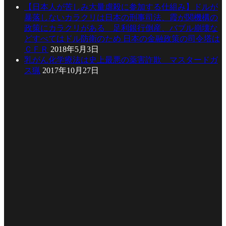
【日本人が苦しみ大量虐殺に参加する仕組み】ドルが
暴落しないカラクリは日本の刑事司法、霞が関機構の
政策にカラクリがある 足利銀行倒産、バブル崩壊な
どすべてはドル防衛のため 日本の金融政策の司令塔は
ＣＦＲ
2018年5月3日
乳がん化学療法は史上最悪の薬害詐欺 マスタードガ
ス猟
2017年10月27日