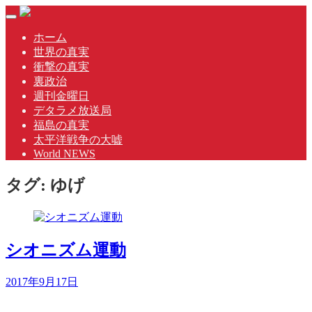
Skip
Toggle
to
navigation
content
ホーム
世界の真実
衝撃の真実
裏政治
週刊金曜日
デタラメ放送局
福島の真実
太平洋戦争の大嘘
World NEWS
タグ:
ゆげ
シオニズム運動
2017年9月17日