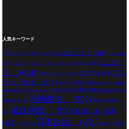
人気キーワード
イルミナティ
(581)
アウトロー
(438)
アジア
(350)
サムライ精神
ニュー
シオニスト
(377)
テロ
(387)
ジ・アウトサイダー
(353)
(334)
ス、
(814)
ロス
ユダヤ
(543)
フリーメイソン
(430)
チャイルド
(661)
与国
(455)
人工地震
不良
(367)
中国
(330)
宗教
(504)
(380)
大和魂
(397)
幸福の科学
(377)
信仰心
(350)
大和心
(332)
恐怖政治、
(950)
幸福実現党
(360)
愛国心
悪魔
(340)
放送事故、
(950)
政治
(631)
日本
(351)
日本政治、
(951)
(625)
武士
最強
(353)
日本人
(336)