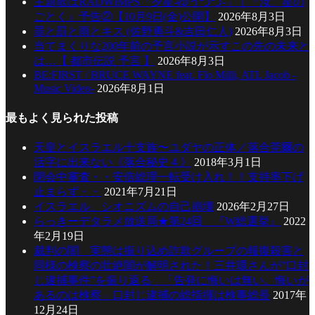
主題歌はRADWIMPS「夕星-ゆうづつ-」｜『汝、星の
ごとく』予告②【10月9日(金)公開】
2026年8月3日
罪と罰と雨とキス (佐野勇斗&吉田仁人)
2026年8月3日
当てまくりな200年前の予言小説が示すこの先の未来と
は…【 都市伝説 予言 】
2026年8月3日
BE:FIRST / BRUCE WAYNE feat. Flo Milli, ATL Jacob -
Music Video-
2026年8月1日
最もよく見られた投稿
天皇とイスラエル十支族〜ユダヤの正体／落合莞爾の
活字に出来ない《落合秘史４》
2018年3月1日
閉会中審査・・安倍総理一転受け入れ！！支持率下げ
止まらず・・
2021年7月21日
イスラエル、シオニズムの自己崩壊
2026年2月27日
らっきーデタラメ放送局★第24回 『W総選挙』
2022
年2月19日
裁判の闇 実態は振り込め詐欺グループの報復殺害と
同様の検察の壮絶闇が解明された！三井環さんが”口封
じ逮捕事件”を振り返る 「告発に悔いは無い。悔いが
あるのは検察」口封じ逮捕の総指揮は検事総長
2017年
12月24日