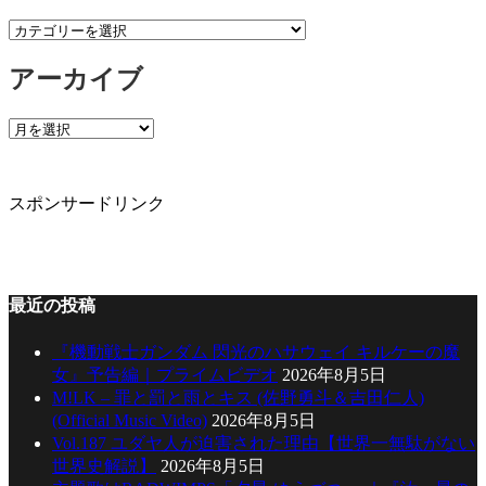
カ
テ
アーカイブ
ゴ
リ
ー
ア
ー
カ
イ
スポンサードリンク
ブ
最近の投稿
『機動戦士ガンダム 閃光のハサウェイ キルケーの魔
女』予告編｜プライムビデオ
2026年8月5日
M!LK – 罪と罰と雨とキス (佐野勇斗＆吉田仁人)
(Official Music Video)
2026年8月5日
Vol.187 ユダヤ人が迫害された理由【世界一無駄がない
世界史解説】
2026年8月5日