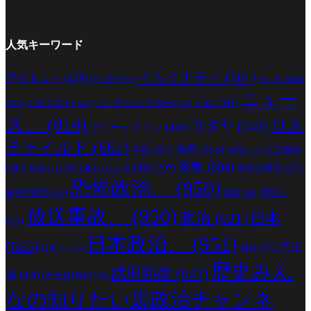
人気キーワード
イルミナティ
(581)
アウトロー
(438)
アジア
(350)
サムライ精神
ニュー
シオニスト
(377)
テロ
(387)
ジ・アウトサイダー
(353)
(334)
ス、
(814)
ロス
ユダヤ
(543)
フリーメイソン
(430)
チャイルド
(661)
与国
(455)
人工地震
不良
(367)
中国
(330)
宗教
(504)
(380)
大和魂
(397)
幸福の科学
(377)
信仰心
(350)
大和心
(332)
恐怖政治、
(950)
幸福実現党
(360)
愛国心
悪魔
(340)
放送事故、
(950)
政治
(631)
日本
(351)
日本政治、
(951)
(625)
武士
最強
(353)
日本人
(336)
歴史みん
武田邦彦
(647)
道
(436)
武士道精神
(356)
なの知りたい裏政治チャンネ