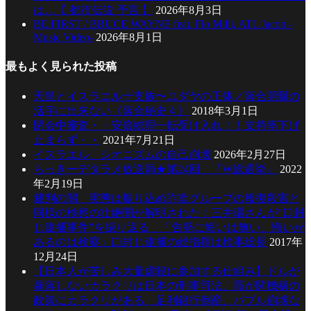
は…【 都市伝説 予言 】
2026年8月3日
BE:FIRST / BRUCE WAYNE feat. Flo Milli, ATL Jacob -
Music Video-
2026年8月1日
最もよく見られた投稿
天皇とイスラエル十支族〜ユダヤの正体／落合莞爾の
活字に出来ない《落合秘史４》
2018年3月1日
閉会中審査・・安倍総理一転受け入れ！！支持率下げ
止まらず・・
2021年7月21日
イスラエル、シオニズムの自己崩壊
2026年2月27日
らっきーデタラメ放送局★第24回 『W総選挙』
2022
年2月19日
裁判の闇 実態は振り込め詐欺グループの報復殺害と
同様の検察の壮絶闇が解明された！三井環さんが”口封
じ逮捕事件”を振り返る 「告発に悔いは無い。悔いが
あるのは検察」口封じ逮捕の総指揮は検事総長
2017年
12月24日
【日本人が苦しみ大量虐殺に参加する仕組み】ドルが
暴落しないカラクリは日本の刑事司法、霞が関機構の
政策にカラクリがある 足利銀行倒産、バブル崩壊な