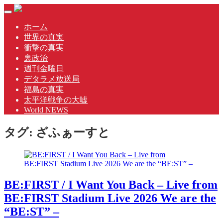
Skip
Toggle
to
navigation
content
ホーム
世界の真実
衝撃の真実
裏政治
週刊金曜日
デタラメ放送局
福島の真実
太平洋戦争の大嘘
World NEWS
タグ:
ざふぁーすと
BE:FIRST / I Want You Back – Live from
BE:FIRST Stadium Live 2026 We are the
“BE:ST” –