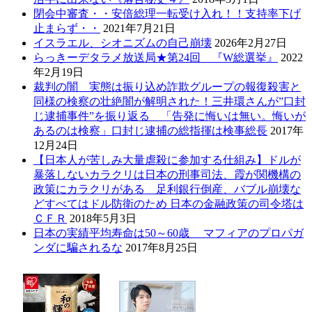
閉会中審査・・安倍総理一転受け入れ！！支持率下げ
止まらず・・
2021年7月21日
イスラエル、シオニズムの自己崩壊
2026年2月27日
らっきーデタラメ放送局★第24回 『W総選挙』
2022
年2月19日
裁判の闇 実態は振り込め詐欺グループの報復殺害と
同様の検察の壮絶闇が解明された！三井環さんが”口封
じ逮捕事件”を振り返る 「告発に悔いは無い。悔いが
あるのは検察」口封じ逮捕の総指揮は検事総長
2017年
12月24日
【日本人が苦しみ大量虐殺に参加する仕組み】ドルが
暴落しないカラクリは日本の刑事司法、霞が関機構の
政策にカラクリがある 足利銀行倒産、バブル崩壊な
どすべてはドル防衛のため 日本の金融政策の司令塔は
ＣＦＲ
2018年5月3日
日本の実績平均寿命は50～60歳 マフィアのプロパガ
ンダに騙されるな
2017年8月25日