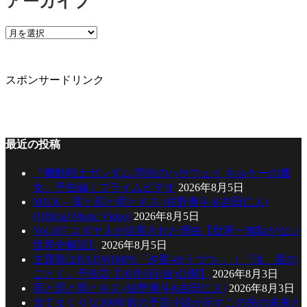
アーカイブ
リ
ー
ア
ー
カ
イ
スポンサードリンク
ブ
最近の投稿
『機動戦士ガンダム 閃光のハサウェイ キルケーの魔
女』予告編｜プライムビデオ
2026年8月5日
M!LK – 罪と罰と雨とキス (佐野勇斗＆吉田仁人)
(Official Music Video)
2026年8月5日
Vol.187 ユダヤ人が迫害された理由【世界一無駄がない
世界史解説】
2026年8月5日
主題歌はRADWIMPS「夕星-ゆうづつ-」｜『汝、星の
ごとく』予告②【10月9日(金)公開】
2026年8月3日
罪と罰と雨とキス (佐野勇斗&吉田仁人)
2026年8月3日
当てまくりな200年前の予言小説が示すこの先の未来と