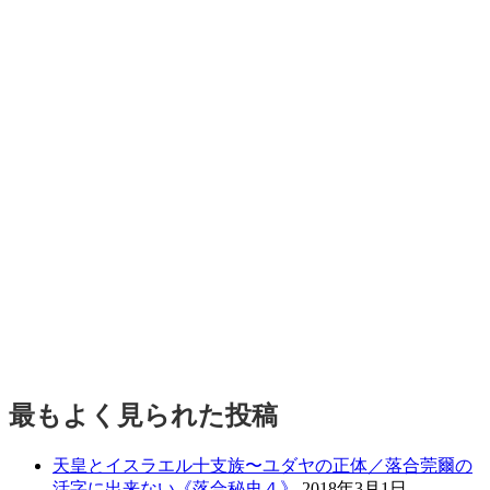
最もよく見られた投稿
天皇とイスラエル十支族〜ユダヤの正体／落合莞爾の
活字に出来ない《落合秘史４》
2018年3月1日