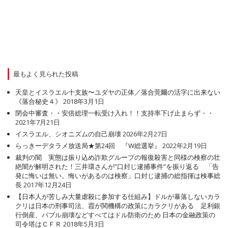
最もよく見られた投稿
天皇とイスラエル十支族〜ユダヤの正体／落合莞爾の活字に出来ない
《落合秘史４》
2018年3月1日
閉会中審査・・安倍総理一転受け入れ！！支持率下げ止まらず・・
2021年7月21日
イスラエル、シオニズムの自己崩壊
2026年2月27日
らっきーデタラメ放送局★第24回 『W総選挙』
2022年2月19日
裁判の闇 実態は振り込め詐欺グループの報復殺害と同様の検察の壮
絶闇が解明された！三井環さんが”口封じ逮捕事件”を振り返る 「告
発に悔いは無い。悔いがあるのは検察」口封じ逮捕の総指揮は検事総
長
2017年12月24日
【日本人が苦しみ大量虐殺に参加する仕組み】ドルが暴落しないカラ
クリは日本の刑事司法、霞が関機構の政策にカラクリがある 足利銀
行倒産、バブル崩壊などすべてはドル防衛のため 日本の金融政策の
司令塔はＣＦＲ
2018年5月3日