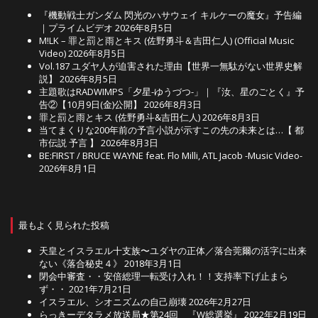
『機動戦士ガンダム 閃光のハサウェイ キルケーの魔女』予告編
｜プライムビデオ
2026年8月5日
M!LK – 罪と罰と雨とキス (佐野勇斗＆吉田仁人) (Official Music
Video)
2026年8月5日
Vol.187 ユダヤ人が迫害された理由【世界一無駄がない世界史解
説】
2026年8月5日
主題歌はRADWIMPS「夕星-ゆうづつ-」｜『汝、星のごとく』予
告②【10月9日(金)公開】
2026年8月3日
罪と罰と雨とキス (佐野勇斗&吉田仁人)
2026年8月3日
当てまくりな200年前の予言小説が示すこの先の未来とは…【 都
市伝説 予言 】
2026年8月3日
BE:FIRST / BRUCE WAYNE feat. Flo Milli, ATL Jacob -Music Video-
2026年8月1日
最もよく見られた投稿
天皇とイスラエル十支族〜ユダヤの正体／落合莞爾の活字に出来
ない《落合秘史４》
2018年3月1日
閉会中審査・・安倍総理一転受け入れ！！支持率下げ止まら
ず・・
2021年7月21日
イスラエル、シオニズムの自己崩壊
2026年2月27日
らっきーデタラメ放送局★第24回 『W総選挙』
2022年2月19日