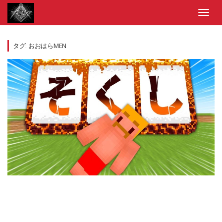
Skip
to
Toggl
content
navig
タグ:
おおはらMEN