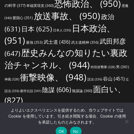
恐怖政治、
(950)
の科学
(377)
幸福実現党
(360)
悪魔
放送事故、
(950)
政治
愛国心
(351)
(340)
日本政治、
(631)
日本
(625)
日本人
(336)
(951)
武田邦彦
武士道
(436)
最強
(353)
武士道精神
(356)
歴史みんなの知りたい裏政
(647)
治チャンネル、
(944)
男
(361)
特別攻撃隊
(328)
衝撃映像、
(948)
谷山
(451)
説法
(336)
辻
神風
(328)
面白い、
陰謀
(606)
陰謀論
(360)
説法
(336)
都市伝説
(341)
(827)
よりよいエクスペリエンスを提供するため、当ウェブサイトでは
Cookie を使用しています。引き続き閲覧する場合、Cookie の使用
を承諾したものとみなされます。
世界の真実ねっと
ホーム
プライバシーポリシー
著作権・肖像権について
OK
No
サイトマップ