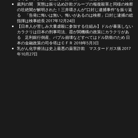
裁判の闇 実態は振り込め詐欺グループの報復殺害と同様の検察
の壮絶闇が解明された！三井環さんが”口封じ逮捕事件”を振り返
る 「告発に悔いは無い。悔いがあるのは検察」口封じ逮捕の総
指揮は検事総長
2017年12月24日
【日本人が苦しみ大量虐殺に参加する仕組み】ドルが暴落しない
カラクリは日本の刑事司法、霞が関機構の政策にカラクリがあ
る 足利銀行倒産、バブル崩壊などすべてはドル防衛のため 日
本の金融政策の司令塔はＣＦＲ
2018年5月3日
乳がん化学療法は史上最悪の薬害詐欺 マスタードガス猟
2017
年10月27日