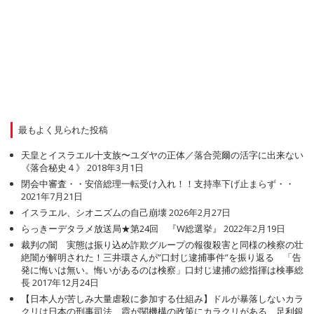
最もよく見られた投稿
天皇とイスラエル十支族〜ユダヤの正体／落合莞爾の活字に出来ない
《落合秘史４》
2018年3月1日
閉会中審査・・安倍総理一転受け入れ！！支持率下げ止まらず・・
2021年7月21日
イスラエル、シオニズムの自己崩壊
2026年2月27日
らっきーデタラメ放送局★第24回 『W総選挙』
2022年2月19日
裁判の闇 実態は振り込め詐欺グループの報復殺害と同様の検察の壮
絶闇が解明された！三井環さんが”口封じ逮捕事件”を振り返る 「告
発に悔いは無い。悔いがあるのは検察」口封じ逮捕の総指揮は検事総
長
2017年12月24日
【日本人が苦しみ大量虐殺に参加する仕組み】ドルが暴落しないカラ
クリは日本の刑事司法、霞が関機構の政策にカラクリがある 足利銀