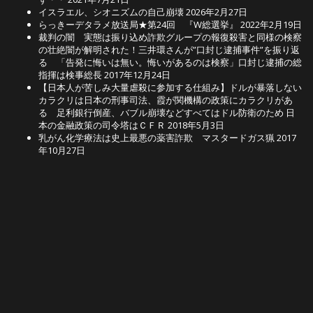
イスラエル、シオニズムの自己崩壊
2026年2月27日
らっきーデタラメ放送局★第24回 『W総選挙』
2022年2月19日
裁判の闇 実態は振り込め詐欺グループの報復殺害と同様の検察
の壮絶闇が解明された！三井環さんが”口封じ逮捕事件”を振り返
る 「告発に悔いは無い。悔いがあるのは検察」口封じ逮捕の総
指揮は検事総長
2017年12月24日
【日本人が苦しみ大量虐殺に参加する仕組み】ドルが暴落しない
カラクリは日本の刑事司法、霞が関機構の政策にカラクリがあ
る 足利銀行倒産、バブル崩壊などすべてはドル防衛のため 日
本の金融政策の司令塔はＣＦＲ
2018年5月3日
乳がん化学療法は史上最悪の薬害詐欺 マスタードガス猟
2017
年10月27日