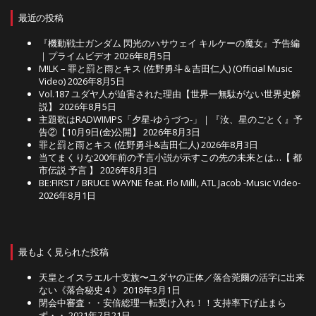
最近の投稿
『機動戦士ガンダム 閃光のハサウェイ キルケーの魔女』予告編
｜プライムビデオ
2026年8月5日
M!LK – 罪と罰と雨とキス (佐野勇斗＆吉田仁人) (Official Music
Video)
2026年8月5日
Vol.187 ユダヤ人が迫害された理由【世界一無駄がない世界史解
説】
2026年8月5日
主題歌はRADWIMPS「夕星-ゆうづつ-」｜『汝、星のごとく』予
告②【10月9日(金)公開】
2026年8月3日
罪と罰と雨とキス (佐野勇斗&吉田仁人)
2026年8月3日
当てまくりな200年前の予言小説が示すこの先の未来とは…【 都
市伝説 予言 】
2026年8月3日
BE:FIRST / BRUCE WAYNE feat. Flo Milli, ATL Jacob -Music Video-
2026年8月1日
最もよく見られた投稿
天皇とイスラエル十支族〜ユダヤの正体／落合莞爾の活字に出来
ない《落合秘史４》
2018年3月1日
閉会中審査・・安倍総理一転受け入れ！！支持率下げ止まら
ず・・
2021年7月21日