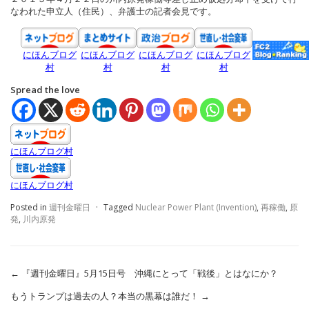
なわれた申立人（住民）、弁護士の記者会見です。
にほんブログ
にほんブログ
にほんブログ
にほんブログ
村
村
村
村
Spread the love
にほんブログ村
にほんブログ村
Posted in
週刊金曜日
·
Tagged
Nuclear Power Plant (Invention)
,
再稼働
,
原
発
,
川内原発
←
『週刊金曜日』5月15日号 沖縄にとって「戦後」とはなにか？
もうトランプは過去の人？本当の黒幕は誰だ！
→