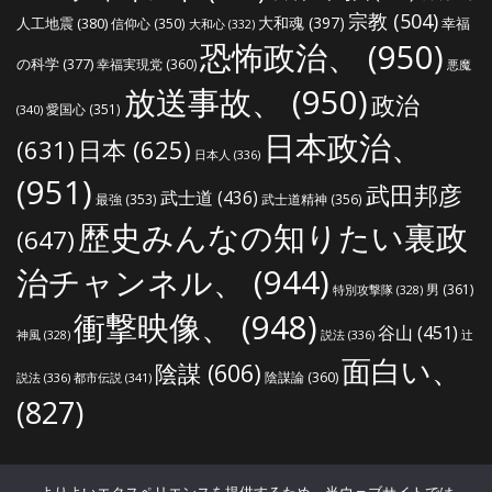
宗教
(504)
大和魂
(397)
人工地震
(380)
幸福
信仰心
(350)
大和心
(332)
恐怖政治、
(950)
の科学
(377)
幸福実現党
(360)
悪魔
放送事故、
(950)
政治
愛国心
(351)
(340)
日本政治、
(631)
日本
(625)
日本人
(336)
(951)
武田邦彦
武士道
(436)
最強
(353)
武士道精神
(356)
歴史みんなの知りたい裏政
(647)
治チャンネル、
(944)
男
(361)
特別攻撃隊
(328)
衝撃映像、
(948)
谷山
(451)
説法
(336)
辻
神風
(328)
面白い、
陰謀
(606)
陰謀論
(360)
説法
(336)
都市伝説
(341)
(827)