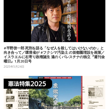
#平野啓一郎 死刑を語る「なぜ人を殺してはいけないのか」と
向き合って／環境省が #フクシマ汚染土 の首都圏埋設を画策／
イスラエルに右寄り政権誕生 遠のくパレスチナの独立『週刊金
曜日』1月20日号
2025年5月24日