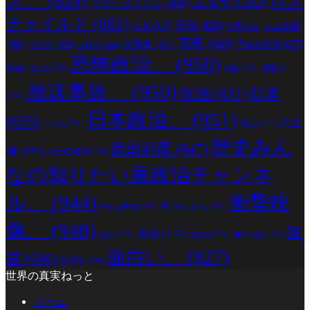
ス、
(814)
ロス
ユダヤ
(543)
フリーメイソン
(430)
チャイルド
(661)
与国
(455)
人工地震
不良
(367)
中国
(330)
宗教
(504)
(380)
大和魂
(397)
幸福の科学
(377)
信仰心
(350)
大和心
(332)
恐怖政治、
(950)
幸福実現党
(360)
愛国心
悪魔
(340)
放送事故、
(950)
政治
(631)
日本
(351)
日本政治、
(951)
(625)
武士
最強
(353)
日本人
(336)
歴史みん
武田邦彦
(647)
道
(436)
武士道精神
(356)
なの知りたい裏政治チャンネ
ル、
(944)
衝撃映
男
(361)
特別攻撃隊
(328)
神風
(328)
像、
(948)
陰
谷山
(451)
説法
(336)
辻説法
(336)
都市伝説
(341)
面白い、
(827)
謀
(606)
陰謀論
(360)
世界の真実ねっと
ホーム