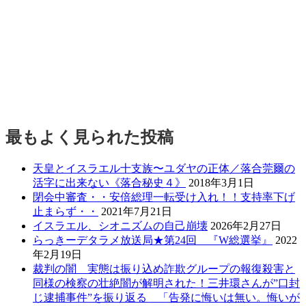
最もよく見られた投稿
天皇とイスラエル十支族〜ユダヤの正体／落合莞爾の
活字に出来ない《落合秘史４》
2018年3月1日
閉会中審査・・安倍総理一転受け入れ！！支持率下げ
止まらず・・
2021年7月21日
イスラエル、シオニズムの自己崩壊
2026年2月27日
らっきーデタラメ放送局★第24回 『W総選挙』
2022
年2月19日
裁判の闇 実態は振り込め詐欺グループの報復殺害と
同様の検察の壮絶闇が解明された！三井環さんが”口封
じ逮捕事件”を振り返る 「告発に悔いは無い。悔いが