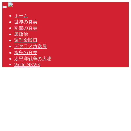
Skip
Toggle
to
navigation
content
ホーム
世界の真実
衝撃の真実
裏政治
週刊金曜日
デタラメ放送局
福島の真実
太平洋戦争の大嘘
World NEWS