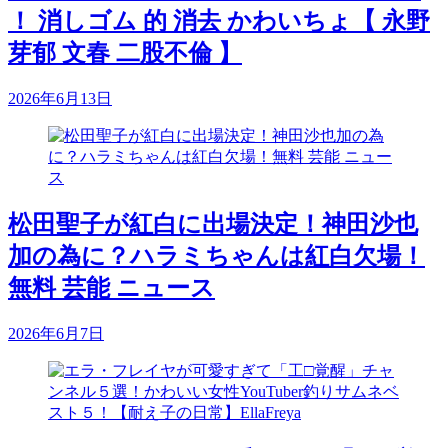
！ 消しゴム 的 消去 かわいちょ【 永野
芽郁 文春 二股不倫 】
2026年6月13日
松田聖子が紅白に出場決定！神田沙也
加の為に？ハラミちゃんは紅白欠場！
無料 芸能 ニュース
2026年6月7日