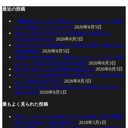
最近の投稿
『機動戦士ガンダム 閃光のハサウェイ キルケーの魔
女』予告編｜プライムビデオ
2026年8月5日
M!LK – 罪と罰と雨とキス (佐野勇斗＆吉田仁人)
(Official Music Video)
2026年8月5日
Vol.187 ユダヤ人が迫害された理由【世界一無駄がない
世界史解説】
2026年8月5日
主題歌はRADWIMPS「夕星-ゆうづつ-」｜『汝、星の
ごとく』予告②【10月9日(金)公開】
2026年8月3日
罪と罰と雨とキス (佐野勇斗&吉田仁人)
2026年8月3日
当てまくりな200年前の予言小説が示すこの先の未来と
は…【 都市伝説 予言 】
2026年8月3日
BE:FIRST / BRUCE WAYNE feat. Flo Milli, ATL Jacob -
Music Video-
2026年8月1日
最もよく見られた投稿
天皇とイスラエル十支族〜ユダヤの正体／落合莞爾の
活字に出来ない《落合秘史４》
2018年3月1日