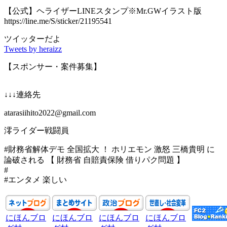
【公式】ヘライザーLINEスタンプ※Mr.GWイラスト版
https://line.me/S/sticker/21195541
ツイッターだよ
Tweets by heraizz
【スポンサー・案件募集】
↓↓↓連絡先
atarasiihito2022@gmail.com
澪ライダー戦闘員
#財務省解体デモ 全国拡大 ！ ホリエモン 激怒 三橋貴明 に
論破される 【 財務省 自賠責保険 借りパク問題 】
#
#エンタメ 楽しい
にほんブロ
にほんブロ
にほんブロ
にほんブロ