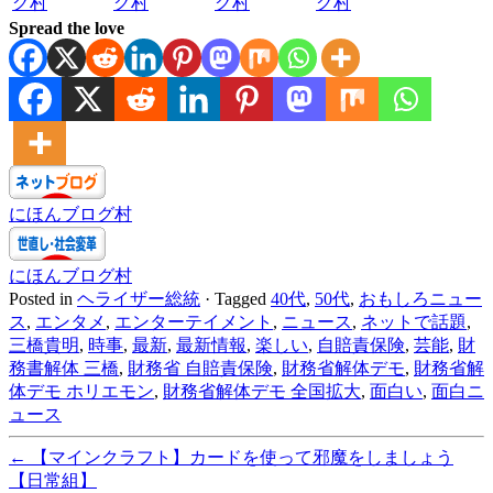
グ村
グ村
グ村
グ村
Spread the love
にほんブログ村
にほんブログ村
Posted in
ヘライザー総統
·
Tagged
40代
,
50代
,
おもしろニュー
ス
,
エンタメ
,
エンターテイメント
,
ニュース
,
ネットで話題
,
三橋貴明
,
時事
,
最新
,
最新情報
,
楽しい
,
自賠責保険
,
芸能
,
財
務書解体 三橋
,
財務省 自賠責保険
,
財務省解体デモ
,
財務省解
体デモ ホリエモン
,
財務省解体デモ 全国拡大
,
面白い
,
面白ニ
ュース
←
【マインクラフト】カードを使って邪魔をしましょう
【日常組】