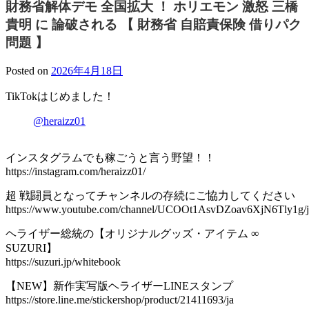
財務省解体デモ 全国拡大 ！ ホリエモン 激怒 三橋
貴明 に 論破される 【 財務省 自賠責保険 借りパク
問題 】
Posted on
2026年4月18日
TikTokはじめました！
@heraizz01
インスタグラムでも稼ごうと言う野望！！
https://instagram.com/heraizz01/
超 戦闘員となってチャンネルの存続にご協力してください
https://www.youtube.com/channel/UCOOt1AsvDZoav6XjN6Tly1g/j
ヘライザー総統の【オリジナルグッズ・アイテム ∞
SUZURI】
https://suzuri.jp/whitebook
【NEW】新作実写版ヘライザーLINEスタンプ
https://store.line.me/stickershop/product/21411693/ja