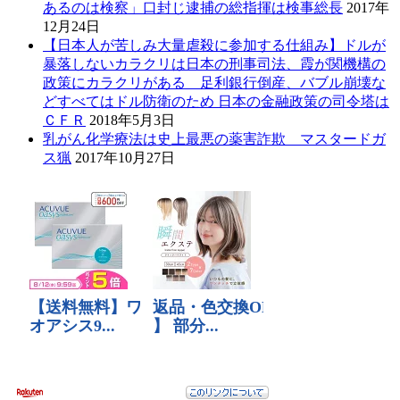
あるのは検察」口封じ逮捕の総指揮は検事総長
2017年
12月24日
【日本人が苦しみ大量虐殺に参加する仕組み】ドルが
暴落しないカラクリは日本の刑事司法、霞が関機構の
政策にカラクリがある 足利銀行倒産、バブル崩壊な
どすべてはドル防衛のため 日本の金融政策の司令塔は
ＣＦＲ
2018年5月3日
乳がん化学療法は史上最悪の薬害詐欺 マスタードガ
ス猟
2017年10月27日