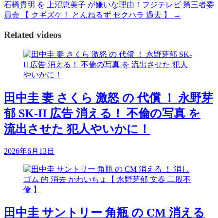
石橋貴明 を 上沼恵美子 が嫌いな理由！フジテレビ 第三者委
員会 【 クギズケ！ とんねるず セクハラ 過去 】
→
Related videos
田中圭 妻 さくら 激怒 の 代償 ！ 永野芽
郁 SK-II 広告 消える！ 不倫の写真 を
流出させた 犯人やいかに！
2026年6月13日
田中圭 サントリー 角瓶 の CM 消える