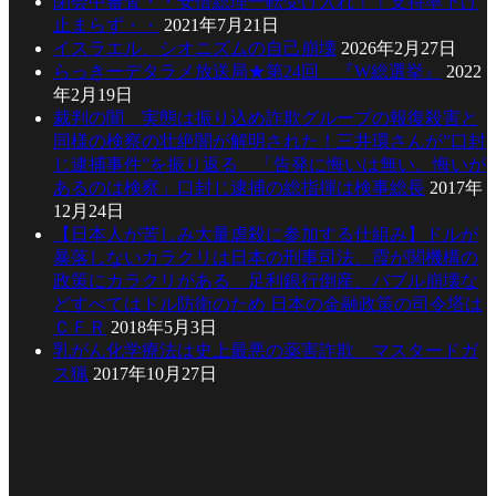
閉会中審査・・安倍総理一転受け入れ！！支持率下げ
止まらず・・
2021年7月21日
イスラエル、シオニズムの自己崩壊
2026年2月27日
らっきーデタラメ放送局★第24回 『W総選挙』
2022
年2月19日
裁判の闇 実態は振り込め詐欺グループの報復殺害と
同様の検察の壮絶闇が解明された！三井環さんが”口封
じ逮捕事件”を振り返る 「告発に悔いは無い。悔いが
あるのは検察」口封じ逮捕の総指揮は検事総長
2017年
12月24日
【日本人が苦しみ大量虐殺に参加する仕組み】ドルが
暴落しないカラクリは日本の刑事司法、霞が関機構の
政策にカラクリがある 足利銀行倒産、バブル崩壊な
どすべてはドル防衛のため 日本の金融政策の司令塔は
ＣＦＲ
2018年5月3日
乳がん化学療法は史上最悪の薬害詐欺 マスタードガ
ス猟
2017年10月27日